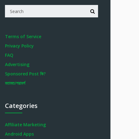
Terms of Service
Privacy Policy
FAQ
Advertising
Sponsored Post কি?
মতামত/পরামর্শ
Categories
Affiliate Marketing
Android Apps