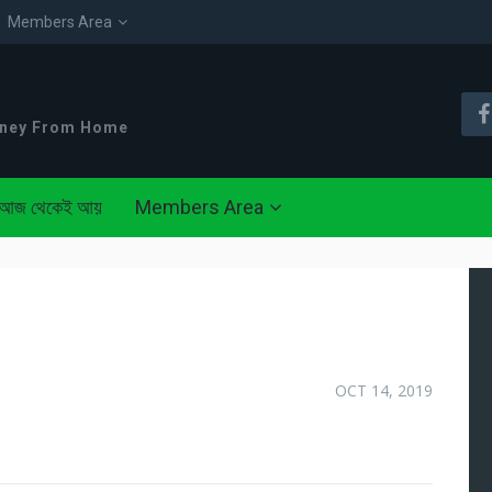
Members Area
oney From Home
আজ থেকেই আয়
Members Area
OCT 14, 2019