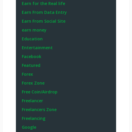
Earn for the Real life
Earn From Data Entry
Earn From Social Site
earn money
Education
Entertainment
Facebook
Featured
Forex
Forex Zone
Free Coin/Airdrop
Freelancer
Freelancers Zone
Freelancing
Google