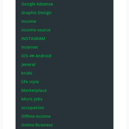
Google Adsense
Graphic Design
income
income source
INSTAGRAM
Internet
iOS এবং Android
Jeneral
krishi
life style
Marketplace
Micro Jobs
occupation
Offline income
Online Business