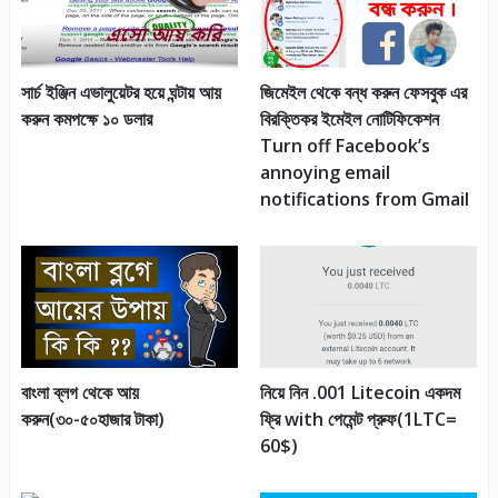
জিমেইল থেকে বন্ধ করুন ফেসবুক এর
সার্চ ইঞ্জিন এভালুয়েটর হয়ে ঘন্টায় আয়
বিরক্তিকর ইমেইল নোটিফিকেশন
করুন কমপক্ষে ১০ ডলার
Turn off Facebook’s
annoying email
notifications from Gmail
বাংলা ব্লগ থেকে আয়
নিয়ে নিন .001 Litecoin একদম
করুন(৩০-৫০হাজার টাকা)
ফ্রি with পেমেন্ট প্রুফ(1LTC=
60$)