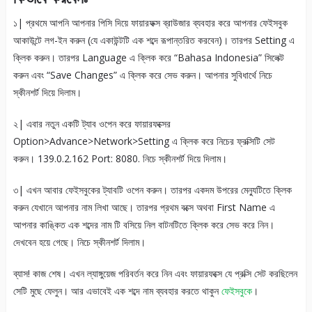
১| প্রথমে আপনি আপনার পিসি দিয়ে ফায়ারফক্স ব্রাউজার ব্যবহার করে আপনার ফেইসবুক
আকাউন্টে লগ-ইন করুন (যে একাউন্টটি এক শব্দে রূপান্তরিত করবেন)। তারপর Setting এ
ক্লিক করুন। তারপর Language এ ক্লিক করে “Bahasa Indonesia” সিলেক্ট
করুন এবং “Save Changes” এ ক্লিক করে সেভ করুন। আপনার সুবিধার্থে নিচে
স্কীনশর্ট দিয়ে দিলাম।
২| এবার নতুন একটি ট্যাব ওপেন করে ফায়ারফক্সের
Option>Advance>Network>Setting এ ক্লিক করে নিচের ফ্রক্সিটি সেট
করুন। 139.0.2.162 Port: 8080. নিচে স্কীনশর্ট দিয়ে দিলাম।
৩| এখন আবার ফেইসবুকের ট্যাবটি ওপেন করুন। তারপর একদম উপরের মেন্যুটিতে ক্লিক
করুন যেখানে আপনার নাম লিখা আছে। তারপর প্রথম বক্সে অথবা First Name এ
আপনার কাঙ্কিত এক শব্দের নাম টি বসিয়ে নিল বাটনটিতে ক্লিক করে সেভ করে নিন।
দেখবেন হয়ে গেছে। নিচে স্কীনশর্ট দিলাম।
ব্যাস! কাজ শেষ। এখন ল্যাঙ্গুয়েজ পরিবর্তন করে নিন এবং ফায়ারফক্সে যে প্রক্সি সেট করছিলেন
সেটি মুছে ফেলুন। আর এভাবেই এক শব্দে নাম ব্যবহার করতে থাকুন
ফেইসবুকে
।