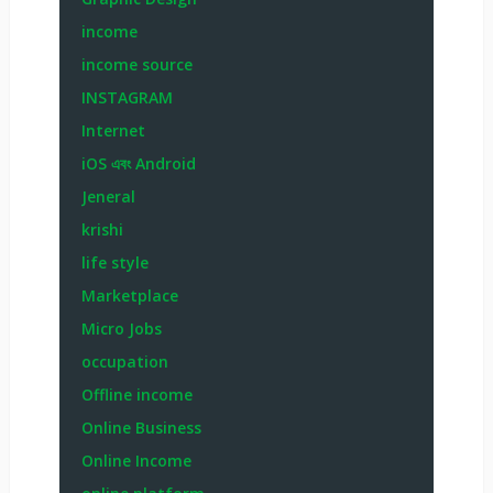
income
income source
INSTAGRAM
Internet
iOS এবং Android
Jeneral
krishi
life style
Marketplace
Micro Jobs
occupation
Offline income
Online Business
Online Income