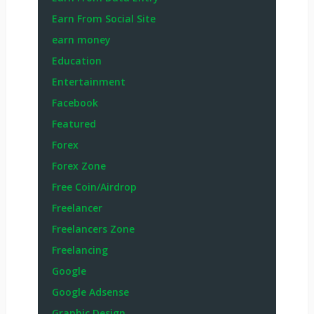
Earn From Social Site
earn money
Education
Entertainment
Facebook
Featured
Forex
Forex Zone
Free Coin/Airdrop
Freelancer
Freelancers Zone
Freelancing
Google
Google Adsense
Graphic Design