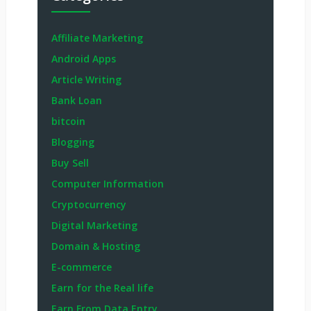
Affiliate Marketing
Android Apps
Article Writing
Bank Loan
bitcoin
Blogging
Buy Sell
Computer Information
Cryptocurrency
Digital Marketing
Domain & Hosting
E-commerce
Earn for the Real life
Earn From Data Entry