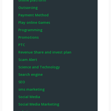
online platform
Outsorcing
Payment Method
Play online Games
Programming
Promotions
PTC
Revenue Share and invest plan
Scam Alert
Science and Technology
Search engine
SEO
sms marketing
Social Media
Social Media Marketing