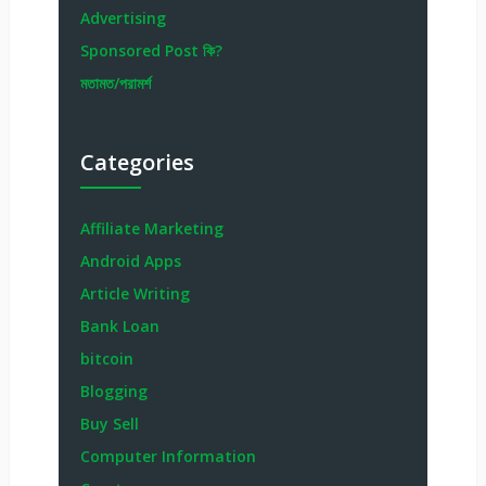
Advertising
Sponsored Post কি?
মতামত/পরামর্শ
Categories
Affiliate Marketing
Android Apps
Article Writing
Bank Loan
bitcoin
Blogging
Buy Sell
Computer Information