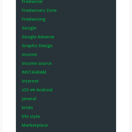
Freelancer
Freelancers Zone
Freelancing
Google
Google Adsense
Graphic Design
income
income source
INSTAGRAM
Internet
iOS এবং Android
Jeneral
krishi
life style
Marketplace