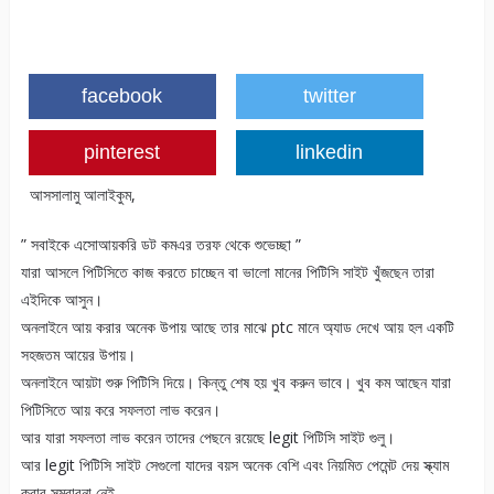
facebook
twitter
pinterest
linkedin
আসসালামু আলাইকুম,
” সবাইকে এসোআয়করি ডট কমএর তরফ থেকে শুভেচ্ছা ”
যারা আসলে পিটিসিতে কাজ করতে চাচ্ছেন বা ভালো মানের পিটিসি সাইট খুঁজছেন তারা
এইদিকে আসুন।
অনলাইনে আয় করার অনেক উপায় আছে তার মাঝে ptc মানে অ্যাড দেখে আয় হল একটি
সহজতম আয়ের উপায়।
অনলাইনে আয়টা শুরু পিটিসি দিয়ে। কিন্তু শেষ হয় খুব করুন ভাবে। খুব কম আছেন যারা
পিটিসিতে আয় করে সফলতা লাভ করেন।
আর যারা সফলতা লাভ করেন তাদের পেছনে রয়েছে legit পিটিসি সাইট গুলু।
আর legit পিটিসি সাইট সেগুলো যাদের বয়স অনেক বেশি এবং নিয়মিত পেমেন্ট দেয় স্ক্যাম
করার সম্বাবনা নেই