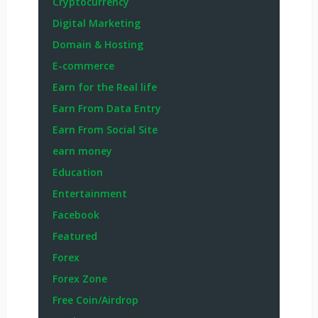
Cryptocurrency
Digital Marketing
Domain & Hosting
E-commerce
Earn for the Real life
Earn From Data Entry
Earn From Social Site
earn money
Education
Entertainment
Facebook
Featured
Forex
Forex Zone
Free Coin/Airdrop