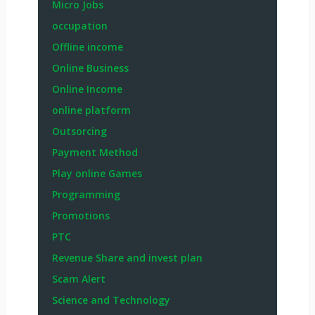
Micro Jobs
occupation
Offline income
Online Business
Online Income
online platform
Outsorcing
Payment Method
Play online Games
Programming
Promotions
PTC
Revenue Share and invest plan
Scam Alert
Science and Technology