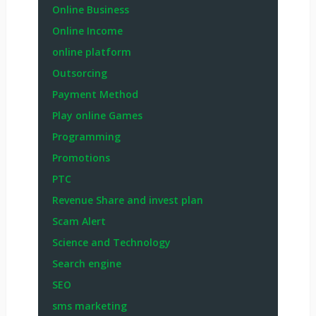
Online Business
Online Income
online platform
Outsorcing
Payment Method
Play online Games
Programming
Promotions
PTC
Revenue Share and invest plan
Scam Alert
Science and Technology
Search engine
SEO
sms marketing