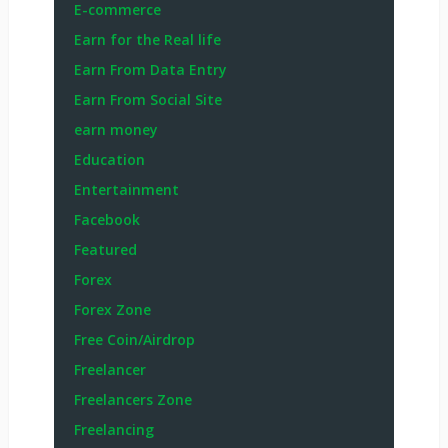
E-commerce
Earn for the Real life
Earn From Data Entry
Earn From Social Site
earn money
Education
Entertainment
Facebook
Featured
Forex
Forex Zone
Free Coin/Airdrop
Freelancer
Freelancers Zone
Freelancing