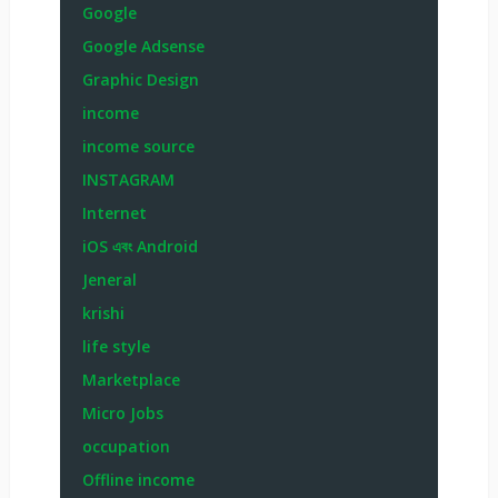
Google
Google Adsense
Graphic Design
income
income source
INSTAGRAM
Internet
iOS এবং Android
Jeneral
krishi
life style
Marketplace
Micro Jobs
occupation
Offline income