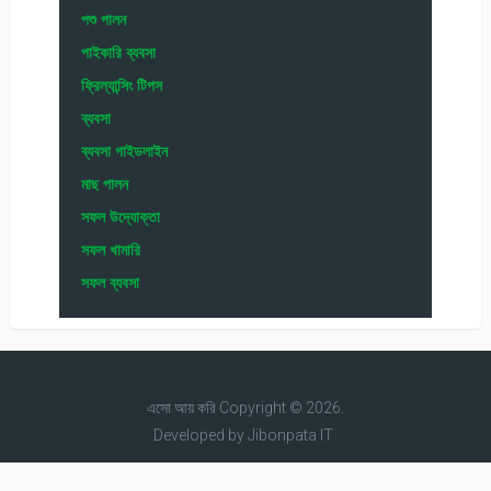
পশু পালন
পাইকারি ব্যবসা
ফ্রিল্যান্সিং টিপস
ব্যবসা
ব্যবসা গাইডলাইন
মাছ পালন
সফল উদ্যোক্তা
সফল খামারি
সফল ব্যবসা
এসো আয় করি
Copyright © 2026.
Developed by
Jibonpata IT