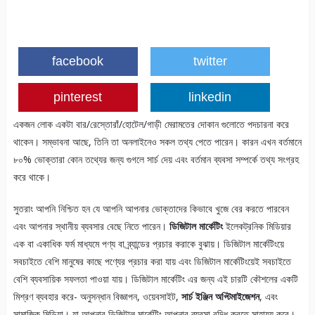
facebook
twitter
pinterest
linkedin
একজন লোক একটা বার/রেস্তোরাঁ/হোটেল/গাড়ী মেরামতের দোকান গুলোতে পদচারনা করে
থাকেন। সম্ভাবনা আছে, তিনি তা অনলাইনেও সকল তথ্য পেতে পারেন। কারন এখন বর্তমানে
৮০% ভোক্তারা কোন তথ্যের জন্য গুগলে সার্চ দেয় এবং বর্তমান ব্যবসা সম্পর্কে তথ্য সংগ্রহ
করে থাকে।
সুতরাং আপনি নিশ্চিত হন যে আপনি আপনার ভোক্তাদের কিভাবে খুজে বের করতে পারবেন
এবং আপনার স্থানীয় ব্যবসার বেছে নিতে পারেন।
ডিজিটাল মার্কেটিং
ইলেকট্রনিক মিডিয়ার
এক বা একাধিক ফর্ম মাধ্যমে পণ্য বা ব্র্যান্ডের প্রচার করাকে বুঝায়। ডিজিটাল মার্কেটিংয়ে
সবচাইতে বেশি মানুষের কাছে পণ্যের প্রচার করা যায় এবং ডিজিটাল মার্কেটিংয়েই সবচাইতে
বেশি ব্যবসায়িক সফলতা পাওয়া যায়। ডিজিটাল মার্কেটিং এর জন্য এই চারটি কৌশলের একটি
মিশ্রণ ব্যবহার করে- অনুসন্ধান বিজ্ঞাপন, ওয়েবসাইট,
সার্চ ইঞ্জিন অপ্টিমাইজেশন
, এবং
সামাজিক মিডিয়া। যা আপনার ডিজিটাল মার্কেটিং আপনার ব্যবসা বৃদ্ধি করতে সাহায্য করে।