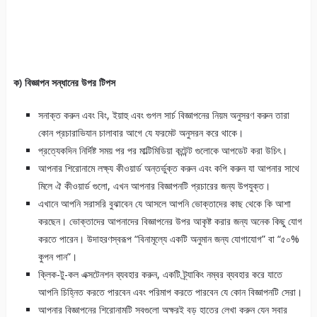
ক) বিজ্ঞাপন সন্ধানের উপর টিপস
সনাক্ত করুন এবং বিং, ইয়াহু এবং গুগল সার্চ বিজ্ঞাপনের নিয়ম অনুসরণ করুন তারা
কোন প্রচারাভিযান চালাবার আগে যে ফরমেট অনুসরন করে থাকে।
প্রত্যেকদিন নির্দিষ্ট সময় পর পর মাল্টিমিডিয়া কন্টেন্ট গুলোকে আপডেট করা উচিৎ।
আপনার শিরোনামে লক্ষ্য কীওয়ার্ড অন্তর্ভুক্ত করুন এবং কপি করুন যা আপনার সাথে
মিলে ঐ কীওয়ার্ড গুলো, এখন আপনার বিজ্ঞাপনটি প্রচারের জন্য উপযুক্ত।
এখানে আপনি সরাসরি বুঝাবেন যে আসলে আপনি ভোক্তাদের কাছ থেকে কি আশা
করছেন। ভোক্তাদের আপনাদের বিজ্ঞাপনের উপর আকৃষ্ট করার জন্য অনেক কিছু যোগ
করতে পারেন। উদাহরণস্বরূপ “বিনামূল্যে একটি অনুমান জন্য যোগাযোগ” বা “৫০%
কুপন পান”।
ক্লিক-টু-কল এক্সটেনশন ব্যবহার করুন, একটি ট্র্যাকিং নম্বর ব্যবহার করে যাতে
আপনি চিহ্নিত করতে পারবেন এবং পরিমাপ করতে পারবেন যে কোন বিজ্ঞাপনটি সেরা।
আপনার বিজ্ঞাপনের শিরোনামটি সবগুলো অক্ষরই বড় হাতের লেখা করুন যেন সবার