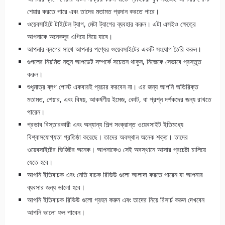
শেয়ার করতে পারে এবং তাদের মতামত প্রদান করতে পারে।
ওয়েবসাইটে টাইটেল ট্যাগ, মেটা ট্যাগের ব্যবহার করুন। এটা এসইও ক্ষেত্রে
আপনাকে অনেকদূর এগিয়ে নিয়ে যাবে।
আপনার ব্লগের সাথে আপনার পণ্যের ওয়েবসাইটের একটি সংযোগ তৈরি করুন।
গুগলের নিয়মিত নতুন আপডেট সম্পর্কে সচেতন থাকুন, নিজেকে সেভাবে প্রস্তুত
করুন।
শুধুমাত্র ব্লগ পোস্ট একবারই প্রচার করবেন না। এর জন্য আপনি অতিরিক্ত
মতামত, শেয়ার, এবং বিষয়, আকর্ষণীয় ইমেজ, কোট, বা প্রশ্ন দর্শকদের জন্য রাখতে
পারেন।
প্রভাব বিস্তারকারী এবং অন্যান্য শিল্প সংক্রান্ত ওয়েবসাইট ইতিমধ্যে
বিশ্বাসযোগ্যতা প্রতিষ্ঠা করেছে। তাদের অবস্থান অনেক শক্ত। তাদের
ওয়েবসাইটের ভিজিটর অনেক। আপনাকেও সেই অবস্থানে আসার প্রচেষ্টা চালিয়ে
যেতে হবে।
আপনি ইতিবাচক এবং নেতি বাচক রিভিউ গুলো আলাদা করতে পারেন যা আপনার
ব্যবসার জন্য ভালো হবে।
আপনি ইতিবাচক রিভিউ গুলো গ্রহন করুন এবং তাদের নিয়ে রিসার্চ করুন দেখবেন
আপনি ভালো ফল পাবেন।