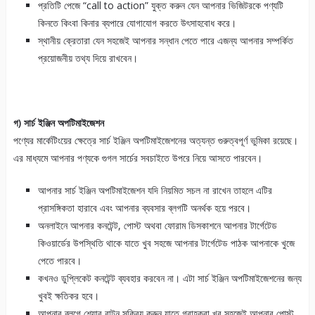
প্রতিটি পেজে “call to action” যুক্ত করুন যেন আপনার ভিজিটরকে পণ্যটি
কিনতে কিংবা কিনার ব্যপারে যোগাযোগ করতে উৎসাহবোধ করে।
স্থানীয় ক্রেতারা যেন সহজেই আপনার সন্ধান পেতে পারে এজন্য আপনার সম্পর্কিত
প্রয়োজনীয় তথ্য দিয়ে রাখবেন।
গ) সার্চ ইঞ্জিন অপটিমাইজেশন
পণ্যের মার্কেটিংয়ের ক্ষেত্রে সার্চ ইঞ্জিন অপটিমাইজেশনের অত্যন্ত গুরুত্বপূর্ণ ভুমিকা রয়েছে।
এর মাধ্যমে আপনার পণ্যকে গুগল সার্চের সবচাইতে উপরে নিয়ে আসতে পারবেন।
আপনার সার্চ ইঞ্জিন অপটিমাইজেশন যদি নিয়মিত সচল না রাখেন তাহলে এটির
প্রাসঙ্গিকতা হারাবে এবং আপনার ব্যবসার ব্লগটি অনর্থক হয়ে পরবে।
অনলাইনে আপনার কনটেন্ট, পোস্ট অথবা ফোরাম ডিসকাশনে আপনার টার্গেটেড
কিওয়ার্ডের উপস্থিতি থাকে যাতে খুব সহজে আপনার টার্গেটেড পাঠক আপনাকে খুজে
পেতে পারবে।
কখনও ডুপ্লিকেট কনটেন্ট ব্যবহার করবেন না। এটা সার্চ ইঞ্জিন অপটিমাইজেশনের জন্য
খুবই ক্ষতিকর হবে।
আপনার ব্লগে শেয়ার বাটন সক্রিয় করুন যাতে গ্রাহকরা খুব সহজেই আপনার পোস্ট