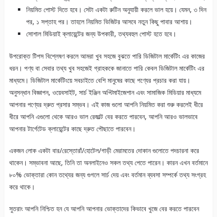
নিয়মিত পোস্ট দিতে হবে। সেটা একটা রুটিন অনুযায়ী করলে ভাল হয়ে। যেমন, ৩ দিন
পর, ১ সপ্তাহ পর। তাহলে নিয়মিত ভিজিটর আসবে নতুন কিছু পাবার আশায়।
সোশাল মিডিয়াই ক্লায়েন্টের জন্য উপকারী, তথ্যবহুল পোস্ট হতে হবে।
উপরোক্ত টিপস বিশ্লেষণ করলে আমরা খুব সহজে বুঝতে পারি ডিজিটাল মার্কেটিং এর কাজের
ধরন। পণ্য বা সেবার তথ্য খুব সহজেই গ্রাহককে জানাতে পারি কেবল ডিজিটাল মার্কেটিং এর
মাধ্যমে। ডিজিটাল মার্কেটিংয়ে সবচাইতে বেশি মানুষের কাছে পণ্যের প্রচার করা যায়।
অনুসন্ধান বিজ্ঞাপন, ওয়েবসাইট, সার্চ ইঞ্জিন অপ্টিমাইজেশান এবং সামাজিক মিডিয়ার মাধ্যমে
আপনার পণ্যের দ্রুত প্রসার সম্ভব। এই কাজ গুলো আপনি নিয়মিত করা শুরু করলেই ধীরে
ধীরে আপনি এগুলো থেকে আরও ভাল রেজাল্ট বের করতে পারবেন, আপনি আরও ভালভাবে
আপনার টার্গেটেড ক্লায়েন্টের কাছে দ্রুত পৌছাতে পারবেন।
একজন লোক একটা বার/রেস্তোরাঁ/হোটেল/গাড়ী মেরামতের দোকান গুলোতে পদচারনা করে
থাকেন। সম্ভাবনা আছে, তিনি তা অনলাইনেও সকল তথ্য পেতে পারেন। কারন এখন বর্তমানে
৮০% ভোক্তারা কোন তথ্যের জন্য গুগলে সার্চ দেয় এবং বর্তমান ব্যবসা সম্পর্কে তথ্য সংগ্রহ
করে থাকে।
সুতরাং আপনি নিশ্চিত হন যে আপনি আপনার ভোক্তাদের কিভাবে খুজে বের করতে পারবেন