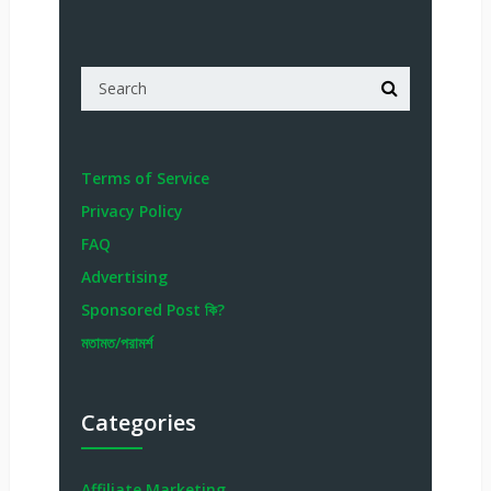
Terms of Service
Privacy Policy
FAQ
Advertising
Sponsored Post কি?
মতামত/পরামর্শ
Categories
Affiliate Marketing