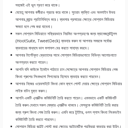
সহজেই এই ভুল গ্রহণ করে থাকে।
যেহেতু আপনার কর্মীরাও প্রচার করে থাকে। সুতরাং ব্যক্তি এবং অনলাইন উভয়
আপনার ব্র্যান্ড প্রতিনিধিত্ব করে। ব্যবসার প্রসারের ক্ষেত্রে সোশ্যাল মিডিয়ার
ক্ষমতা বলে শেষ করা যাবেনা।
সকল সোশ্যাল মিডিয়াতে সক্রিয়ভাবে নিয়মিত অংশগ্রহণের জন্য ম্যানেজমেন্টটুলস
(HootSuite, TweetDeck) ব্যবহার করুন যা আপনার সময়কে সর্বোচ্চ
ব্যবহারের মাধ্যমে ভাল ফলাফল বের করতে সাহায্য করবে।
আপনার টার্গেটকৃত ক্রেতাদের সাথে সোশ্যাল মিডিয়াগুলোতে বিভিন্ন আলোচনাতে
অংশগ্রহন করতে পারেন।
আপনি যদি কাউকে ইমেইল পাঠাতে চান সেক্ষেত্রে আপনার সোশ্যাল মিডিয়ার পেজ
কিংবা গ্রুপের লিংকগুলো সিগনেচার হিসেবে ব্যবহার করতে পারবেন।
আপনার নিজের ওয়েবসাইটে কিংবা কোন ব্লগে পোস্ট দেয়ার ক্ষেত্রে সোশ্যাল মিডিয়ার
লাইক বাটন যুক্ত করুন।
আপনি একটি এ্যাক্টিভ কমিউনিটি তৈরি করতে পারেন। এমনভাবে একটি কমিউনটি
তৈরি করুন যেখানে সকল মেম্বার এ্যাক্টিভ থাকবে। ফেসবুকে কমিউনিটি তৈরি করার
জন্য গ্রুপ কিংবা পেজ তৈরি করুন। এমনি করে টুইটার, গুগল প্লাস কিংবা লিংকডইন
কমিউনিটি তৈরি করতে পারবেন।
সোশ্যাল মিডিয়া কন্টেন্ট পোস্ট করা ক্ষেত্রে অটোমেটিক প্রক্রিয়া ব্যবহার করা উচিৎ।