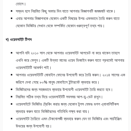
তোলে।
সম্ভব হলে নিয়মিত কিছু অফার দিন যাতে আপনার বিজ্ঞাপনটি জমজমাট থাকে।
এবার আপনার বিজ্ঞাপনকে যেকোন একটি বিষয়ের উপর এমনভাবে তৈরি করুন যাতে
যেকোন ভিজিটর সেখান থেকে সম্পর্কিত যেকোন গুরুত্বপূর্ণ তথ্য পায়।
খ) ওয়েবসাইট টিপস
আপনি যদি ২০১০ সাল থেকে আপনার ওয়েবসাইট আপডেট না করে থাকেন তাহলে
এখনি করে ফেলুন। একটি উন্নত মানের ওয়েব ডিজাইন করুন যাতে প্রথমেই আপনার
ওয়েবসাইটটি আকর্ষণ পাই।
আপনার ওয়েবসাইটটি মোবাইল ফোনের উপযোগী করে তৈরি করুন। ২০১৪ সালের এক
জরিপে দেখা গেছে ৮০% মানুষ মোবাইলে ইন্টারনেট ব্যবহার করে।
ভিজিটরদের জন্য সহজভাবে ব্যবহার উপযোগী ওয়েবসাইট তৈরি করতে হবে।
নিয়মিত সঠিক তথ্য দিয়ে ওয়েবসাইটটি সবসময় আপ-ডু-ডেট রাখুন।
ওয়েবসাইটে ভিজিটর ট্রেকিং করার জন্য যেকোন টুলস যেমনঃ গুগল এ্যানালিটিকস
ব্যবহার করুন যাতে ভিজিটরদের গতিবিধি লক্ষ্য করা যায়।
ওয়েবসাইট তৈরিতে এমন টেকনোলজী ব্যবহার করুন যেন তা ভিজিটর এবং সার্চইঞ্জিন
উভয়ের জন্য উপযোগী হয়।