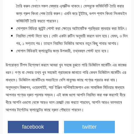
তৈরি করুন যেখানে সকল মেম্বার এ্যাক্টিভ থাকবে। ফেসবুকে কমিউনিটি তৈরি করার
জন্য গ্রুপ কিংবা পেজ তৈরি করুন। এমনি করে টুইটার, গুগল প্লাস কিংবা লিংকডইন
কমিউনিটি তৈরি করতে পারবেন।
সোশ্যাল মিডিয়া কন্টেন্ট পোস্ট করা ক্ষেত্রে অটোমেটিক প্রক্রিয়া ব্যবহার করা উচিৎ।
নিয়মিত পোস্ট দিতে হবে। সেটা একটা রুটিন অনুযায়ী করলে ভাল হয়ে। যেমন, ৩ দিন
পর, ১ সপ্তাহ পর। তাহলে নিয়মিত ভিজিটর আসবে নতুন কিছু পাবার আশায়।
সোশাল মিডিয়াই ক্লায়েন্টের জন্য উপকারী, তথ্যবহুল পোস্ট হতে হবে।
উপরোক্ত টিপস বিশ্লেষণ করলে আমরা খুব সহজে বুঝতে পারি ডিজিটাল মার্কেটিং এর কাজের
ধরন। পণ্য বা সেবার তথ্য খুব সহজেই গ্রাহককে জানাতে পারি কেবল ডিজিটাল মার্কেটিং এর
মাধ্যমে। ডিজিটাল মার্কেটিংয়ে সবচাইতে বেশি মানুষের কাছে পণ্যের প্রচার করা যায়।
অনুসন্ধান বিজ্ঞাপন, ওয়েবসাইট, সার্চ ইঞ্জিন অপ্টিমাইজেশান এবং সামাজিক মিডিয়ার মাধ্যমে
আপনার পণ্যের দ্রুত প্রসার সম্ভব। এই কাজ গুলো আপনি নিয়মিত করা শুরু করলেই ধীরে
ধীরে আপনি এগুলো থেকে আরও ভাল রেজাল্ট বের করতে পারবেন, আপনি আরও ভালভাবে
আপনার টার্গেটেড ক্লায়েন্টের কাছে দ্রুত পৌছাতে পারবেন।
facebook
twitter