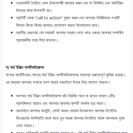
ওয়েবসাইট তৈরিতে এমন টেকনোলজী ব্যবহার করুন যেন তা ভিজিটর এবং সার্চইঞ্জিন
উভয়ের জন্য উপযোগী হয়।
প্রতিটি পেজে “call to action” যুক্ত করুন যেন আপনার ভিজিটরকে পণ্যটি
কিনতে কিংবা কিনার ব্যপারে যোগাযোগ করতে উৎসাহবোধ করে।
স্থানীয় ক্রেতারা যেন সহজেই আপনার সন্ধান পেতে পারে এজন্য আপনার সম্পর্কিত
প্রয়োজনীয় তথ্য দিয়ে রাখবেন।
গ) সার্চ ইঞ্জিন অপটিমাইজেশন
পণ্যের মার্কেটিংয়ের ক্ষেত্রে সার্চ ইঞ্জিন অপটিমাইজেশনের অত্যন্ত গুরুত্বপূর্ণ ভুমিকা রয়েছে।
এর মাধ্যমে আপনার পণ্যকে গুগল সার্চের সবচাইতে উপরে নিয়ে আসতে পারবেন।
আপনার সার্চ ইঞ্জিন অপটিমাইজেশন যদি নিয়মিত সচল না রাখেন তাহলে এটির
প্রাসঙ্গিকতা হারাবে এবং আপনার ব্যবসার ব্লগটি অনর্থক হয়ে পরবে।
অনলাইনে আপনার কনটেন্ট, পোস্ট অথবা ফোরাম ডিসকাশনে আপনার টার্গেটেড
কিওয়ার্ডের উপস্থিতি থাকে যাতে খুব সহজে আপনার টার্গেটেড পাঠক আপনাকে খুজে
পেতে পারবে।
কখনও ডুপ্লিকেট কনটেন্ট ব্যবহার করবেন না। এটা সার্চ ইঞ্জিন অপটিমাইজেশনের জন্য