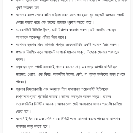
খুবই ক্ষতিকর হবে।
আপনার ব্লগে শেয়ার বাটন সক্রিয় করুন যাতে গ্রাহকরা খুব সহজেই আপনার পোস্ট
শেয়ার করতে পারে এবং তাদের মতামত প্রদান করতে পারে।
ওয়েবসাইটে টাইটেল ট্যাগ, মেটা ট্যাগের ব্যবহার করুন। এটা এসইও ক্ষেত্রে
আপনাকে অনেকদূর এগিয়ে নিয়ে যাবে।
আপনার ব্লগের সাথে আপনার পণ্যের ওয়েবসাইটের একটি সংযোগ তৈরি করুন।
গুগলের নিয়মিত নতুন আপডেট সম্পর্কে সচেতন থাকুন, নিজেকে সেভাবে প্রস্তুত
করুন।
শুধুমাত্র ব্লগ পোস্ট একবারই প্রচার করবেন না। এর জন্য আপনি অতিরিক্ত
মতামত, শেয়ার, এবং বিষয়, আকর্ষণীয় ইমেজ, কোট, বা প্রশ্ন দর্শকদের জন্য রাখতে
পারেন।
প্রভাব বিস্তারকারী এবং অন্যান্য শিল্প সংক্রান্ত ওয়েবসাইট ইতিমধ্যে
বিশ্বাসযোগ্যতা প্রতিষ্ঠা করেছে। তাদের অবস্থান অনেক শক্ত। তাদের
ওয়েবসাইটের ভিজিটর অনেক। আপনাকেও সেই অবস্থানে আসার প্রচেষ্টা চালিয়ে
যেতে হবে।
আপনি ইতিবাচক এবং নেতি বাচক রিভিউ গুলো আলাদা করতে পারেন যা আপনার
ব্যবসার জন্য ভালো হবে।