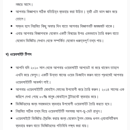
নজরে আসে।
আপনার বিজ্ঞাপনে সঠিক যতিচিহ্ন ব্যবহার করা উচিত। হ্যাঁ! এটা ভাল জ্ঞান করে
তোলে।
সম্ভব হলে নিয়মিত কিছু অফার দিন যাতে আপনার বিজ্ঞাপনটি জমজমাট থাকে।
এবার আপনার বিজ্ঞাপনকে যেকোন একটি বিষয়ের উপর এমনভাবে তৈরি করুন যাতে
যেকোন ভিজিটর সেখান থেকে সম্পর্কিত যেকোন গুরুত্বপূর্ণ তথ্য পায়।
খ) ওয়েবসাইট টিপস
আপনি যদি ২০১০ সাল থেকে আপনার ওয়েবসাইট আপডেট না করে থাকেন তাহলে
এখনি করে ফেলুন। একটি উন্নত মানের ওয়েব ডিজাইন করুন যাতে প্রথমেই আপনার
ওয়েবসাইটটি আকর্ষণ পাই।
আপনার ওয়েবসাইটটি মোবাইল ফোনের উপযোগী করে তৈরি করুন। ২০১৪ সালের এক
জরিপে দেখা গেছে ৮০% মানুষ মোবাইলে ইন্টারনেট ব্যবহার করে।
ভিজিটরদের জন্য সহজভাবে ব্যবহার উপযোগী ওয়েবসাইট তৈরি করতে হবে।
নিয়মিত সঠিক তথ্য দিয়ে ওয়েবসাইটটি সবসময় আপ-ডু-ডেট রাখুন।
ওয়েবসাইটে ভিজিটর ট্রেকিং করার জন্য যেকোন টুলস যেমনঃ গুগল এ্যানালিটিকস
ব্যবহার করুন যাতে ভিজিটরদের গতিবিধি লক্ষ্য করা যায়।