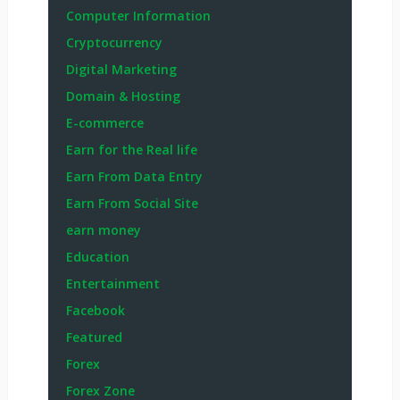
Computer Information
Cryptocurrency
Digital Marketing
Domain & Hosting
E-commerce
Earn for the Real life
Earn From Data Entry
Earn From Social Site
earn money
Education
Entertainment
Facebook
Featured
Forex
Forex Zone