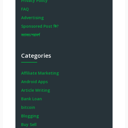
Privacy Policy
FAQ
Advertising
Sponsored Post কি?
মতামত/পরামর্শ
Categories
Affiliate Marketing
Android Apps
Article Writing
Bank Loan
bitcoin
Blogging
Buy Sell