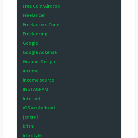
Free Coin/Airdrop
Freelancer
Freelancers Zone
Freelancing
Google
Google Adsense
Graphic Design
income
income source
INSTAGRAM
Internet
iOS এবং Android
Jeneral
krishi
life style