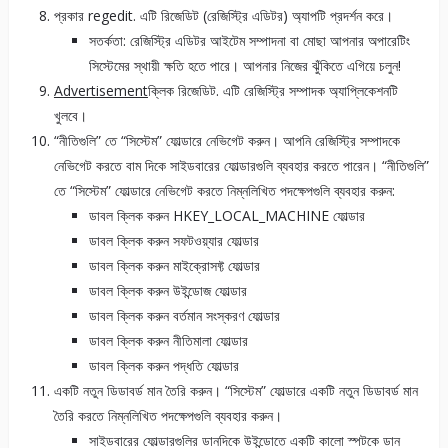
প্রকার
regedit
. এটি রিজেডিট (রেজিস্ট্রি এডিটর) অ্যাপটি প্রদর্শন করে।
সতর্কতা: রেজিস্ট্রি এডিটর আইটেম সম্পাদনা বা মোছা আপনার অপারেটিং
সিস্টেমের স্থায়ী ক্ষতি হতে পারে। আপনার নিজের ঝুঁকিতে এগিয়ে চলুন!
Advertisement
ক্লিক রিজেডিট. এটি রেজিস্ট্রি সম্পাদক অ্যাপ্লিকেশনটি
খুলবে।
“নীতিগুলি” তে “সিস্টেম” ফোল্ডারে নেভিগেট করুন। আপনি রেজিস্ট্রি সম্পাদকে
নেভিগেট করতে বাম দিকে সাইডবারের ফোল্ডারগুলি ব্যবহার করতে পারেন। “নীতিগুলি”
তে “সিস্টেম” ফোল্ডারে নেভিগেট করতে নিম্নলিখিত পদক্ষেপগুলি ব্যবহার করুন:
ডাবল ক্লিক করুন HKEY_LOCAL_MACHINE ফোল্ডার
ডাবল ক্লিক করুন সফটওয়্যার ফোল্ডার
ডাবল ক্লিক করুন মাইক্রোসফ্ট ফোল্ডার
ডাবল ক্লিক করুন উইন্ডোজ ফোল্ডার
ডাবল ক্লিক করুন বর্তমান সংস্করণ ফোল্ডার
ডাবল ক্লিক করুন নীতিমালা ফোল্ডার
ডাবল ক্লিক করুন পদ্ধতি ফোল্ডার
একটি নতুন ডিডাবর্ড মান তৈরি করুন। “সিস্টেম” ফোল্ডারে একটি নতুন ডিডাবর্ড মান
তৈরি করতে নিম্নলিখিত পদক্ষেপগুলি ব্যবহার করুন।
সাইডবারের ফোল্ডারগুলির ডানদিকে উইন্ডোতে একটি কালো স্পটকে ডান