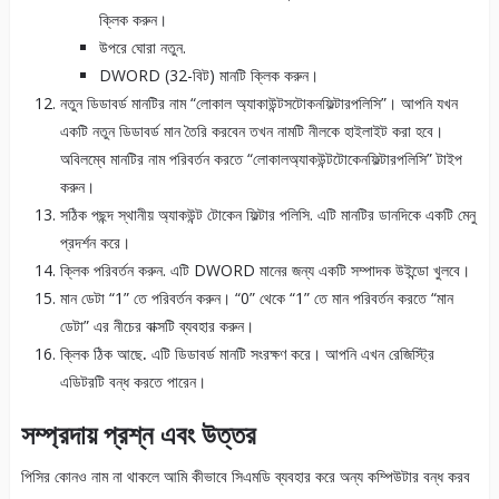
ক্লিক করুন।
উপরে ঘোরা নতুন.
DWORD (32-বিট) মানটি ক্লিক করুন।
নতুন ডিডাবর্ড মানটির নাম “লোকাল অ্যাকাউন্টসটোকনফিল্টারপলিসি”। আপনি যখন
একটি নতুন ডিডাবর্ড মান তৈরি করবেন তখন নামটি নীলকে হাইলাইট করা হবে।
অবিলম্বে মানটির নাম পরিবর্তন করতে “লোকালঅ্যাকউন্টটোকেনফিল্টারপলিসি” টাইপ
করুন।
সঠিক পছন্দ স্থানীয় অ্যাকউন্ট টোকেন ফিল্টার পলিসি. এটি মানটির ডানদিকে একটি মেনু
প্রদর্শন করে।
ক্লিক পরিবর্তন করুন. এটি DWORD মানের জন্য একটি সম্পাদক উইন্ডো খুলবে।
মান ডেটা “1” তে পরিবর্তন করুন। “0” থেকে “1” তে মান পরিবর্তন করতে “মান
ডেটা” এর নীচের বাক্সটি ব্যবহার করুন।
ক্লিক ঠিক
আছে
.
এটি ডিডাবর্ড মানটি সংরক্ষণ করে। আপনি এখন রেজিস্ট্রি
এডিটরটি বন্ধ করতে পারেন।
সম্প্রদায় প্রশ্ন এবং উত্তর
পিসির কোনও নাম না থাকলে আমি কীভাবে সিএমডি ব্যবহার করে অন্য কম্পিউটার বন্ধ করব