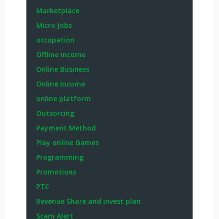
Marketplace
Micro Jobs
occupation
Offline income
Online Business
Online Income
online platform
Outsorcing
Payment Method
Play online Games
Programming
Promotions
PTC
Revenue Share and invest plan
Scam Alert