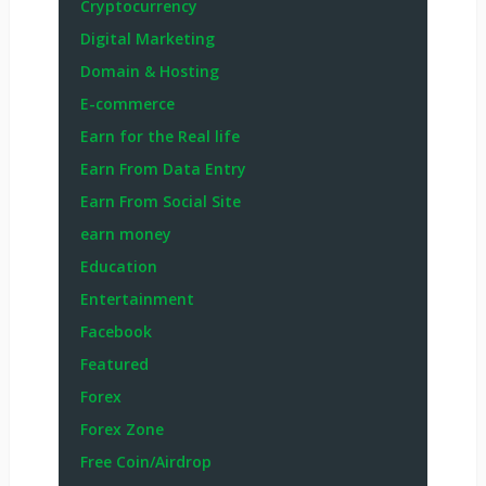
Cryptocurrency
Digital Marketing
Domain & Hosting
E-commerce
Earn for the Real life
Earn From Data Entry
Earn From Social Site
earn money
Education
Entertainment
Facebook
Featured
Forex
Forex Zone
Free Coin/Airdrop