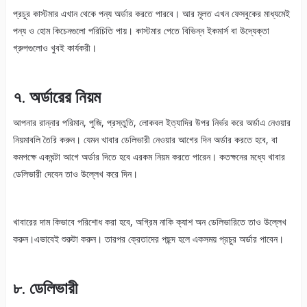
প্রচুর কাস্টমার এখান থেকে পন্য অর্ডার করতে পারবে। আর মূলত এখন ফেসবুকের মাধ্যমেই
পন্য ও হোম কিচেনগুলো পরিচিতি পায়। কাস্টমার পেতে বিভিন্ন ইকমার্স বা উদ্যেক্তা
গ্রুপগুলোও খুবই কার্যকরী।
৭. অর্ডারের নিয়ম
আপনার রান্নার পরিমান, পুজি, প্রস্তুতি, লোকবল ইত্যাদির উপর নির্ভর করে অর্ডাএ নেওয়ার
নিয়মাবলি তৈরি করুন। যেমন খাবার ডেলিভারী নেওয়ার আগের দিন অর্ডার করতে হবে, বা
কমপক্ষে একঘন্টা আগে অর্ডার দিতে হবে এরকম নিয়ম করতে পারেন। কতক্ষনের মধ্যে খাবার
ডেলিভারী দেবেন তাও উল্লেখ করে দিন।
খাবারের দাম কিভাবে পরিশোধ করা হবে, অগ্রিম নাকি ক্যাশ অন ডেলিভারিতে তাও উল্লেখ
করুন।এভাবেই শুরুটা করুন। তারপর ক্রেতাদের পছন্দ হলে একসময় প্রচুর অর্ডার পাবেন।
৮. ডেলিভারী