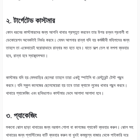
২. টার্গেটেড কাস্টমার
কোন ধরনের কাস্টমারদের জন্য আপনি খাবার প্রস্তুত করবেন তার উপর রন্ধন প্রনালী বা
ডেকোরেশন অনেকটাই নির্ভর করবে। যেমন আপনার রান্না যদি হয় কর্মজীবী মহিলাদের জন্য
তাহলে তা একেবারেই ঘরোয়াভাবে রান্নার মত হতে হবে। যাতে অল্প তেল বা মশলা ব্যবহার
হবে, রান্না হবে স্বাস্থ্যসম্মত।
কাস্টমার যদি হয় মেসবাড়ির ছেলেরা তাহলে তারা একটু স্পাইসি বা রেস্টুরেন্ট টেস্ট পছন্দ
করবে। যদি স্কুল কলেজের ছেলেমেয়েরা হয় তবে তারা ক্যাফে লুকের খাবার পছন্দ করবে।
খাবারে প্যাকেজিং এবং ছবিগুলোও কাস্টমার ভেদে আলাদা আলাদা হবে।
৩. প্যাকেজিং
শুকনো ঝোল ছাড়া খাবারের জন্য নরমাল শোলা বা কাগজের প্যাকেট ব্যবহার করুন। ঝোল সহ
খাবারের জন্য প্লাস্টিকের বাটি ব্যবহার করুন যা খুবই কমমূল্যে বাজার থেকে পাইকারি দরে