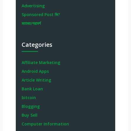
Advertising
Sponsored Post কি?
মতামত/পরামর্শ
Categories
Affiliate Marketing
Android Apps
Article Writing
Bank Loan
bitcoin
Blogging
Buy Sell
Computer Information