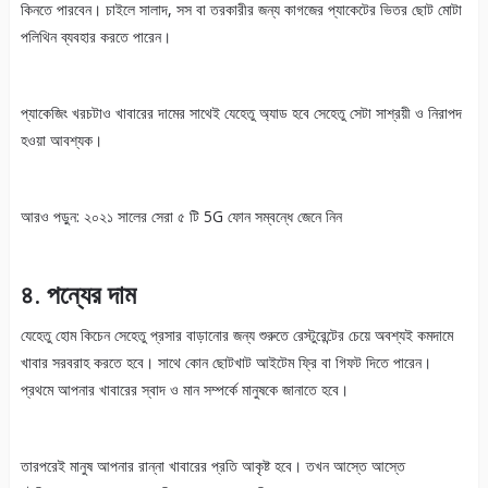
কিনতে পারবেন। চাইলে সালাদ, সস বা তরকারীর জন্য কাগজের প্যাকেটের ভিতর ছোট মোটা
পলিথিন ব্যবহার করতে পারেন।
প্যাকেজিং খরচটাও খাবারের দামের সাথেই যেহেতু অ্যাড হবে সেহেতু সেটা সাশ্রয়ী ও নিরাপদ
হওয়া আবশ্যক।
আরও পড়ুন: ২০২১ সালের সেরা ৫ টি 5G ফোন সম্বন্ধে জেনে নিন
৪. পন্যের দাম
যেহেতু হোম কিচেন সেহেতু প্রসার বাড়ানোর জন্য শুরুতে রেস্টুরেন্টের চেয়ে অবশ্যই কমদামে
খাবার সরবরাহ করতে হবে। সাথে কোন ছোটখাট আইটেম ফ্রি বা গিফট দিতে পারেন।
প্রথমে আপনার খাবারের স্বাদ ও মান সম্পর্কে মানুষকে জানাতে হবে।
তারপরেই মানুষ আপনার রান্না খাবারের প্রতি আকৃষ্ট হবে। তখন আস্তে আস্তে