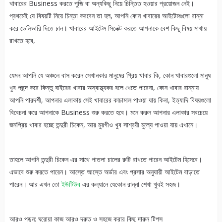
খাবারের Business করতে পুজি বা অন্যকিছু নিয়ে চিন্তিত হওয়ার প্রয়োজন নেই।
প্রথমেই যে বিষয়টি নিয়ে চিন্তা করবেন তা হল, আপনি কোন খাবারের আইটেমগুলো রান্না
করে ডেলিভারি দিতে চান। খাবারের আইটেম সিলেক্ট করতে আপনাকে বেশ কিছু বিষয় মাথায়
রাখতে হবে,
যেমন আপনি যে অঞ্চলে বাস করেন সেখানকার মানুষের প্রিয় খাবার কি, কোন খাবারগুলো মানুষ
খুব পছন্দ করে কিন্তু বাইরের খাবার অস্বাস্থ্যকর বলে খেতে পারেনা, কোন খাবার রান্নায়
আপনি পারদর্শী, আপনার এলাকায় সেই খাবারের কাচামাল পাওয়া যায় কিনা, ইত্যাদি বিষয়গুলো
বিবেচনা করে আপনাকে Business শুরু করতে হবে। মনে করুন আপনার এলাকার সবচেয়ে
জনপ্রিয় খাবার হচ্ছে তন্দুরী চিকেন, আর মুরগীও খুব সাশ্রয়ী মুল্যে পাওয়া যায় এখানে।
তাহলে আপনি তন্দুরী চিকেন এর সাথে পাতলা চালের রুটি রাখতে পারেন আইটেম হিসেবে।
এভাবে শুরু করতে পারেন। আস্তে আস্তে অর্ডার এবং প্রসার অনুযায়ী আইটেম বাড়াতে
পারেন। আর এখন তো
ইউটিউব
এর কল্যানে যেকোন রান্না শেখা খুবই সহজ।
আরও পড়ুন: ঘরোয়া কাজ আরও দ্রুত ও সহজে করার কিছু দারুন টিপস