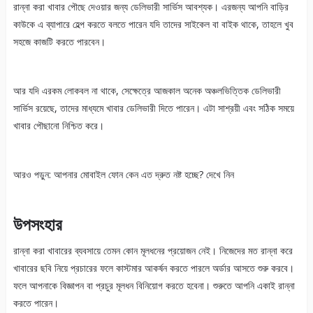
রান্না করা খাবার পৌছে দেওয়ার জন্য ডেলিভারী সার্ভিস আবশ্যক। এরজন্য আপনি বাড়ির
কাউকে এ ব্যাপারে হেল্প করতে বলতে পারেন যদি তাদের সাইকেল বা বাইক থাকে, তাহলে খুব
সহজে কাজটি করতে পারবেন।
আর যদি এরকম লোকবল না থাকে, সেক্ষেত্রে আজকাল অনেক অঞ্চলভিত্তিক ডেলিভারী
সার্ভিস রয়েছে, তাদের মাধ্যমে খাবার ডেলিভারী দিতে পারেন। এটা সাশ্রয়ী এবং সঠিক সময়ে
খাবার পৌছানো নিশ্চিত করে।
আরও পড়ুন: আপনার মোবাইল ফোন কেন এত দ্রুত নষ্ট হচ্ছে? দেখে নিন
উপসংহার
রান্না করা খাবারের ব্যবসায়ে তেমন কোন মূলধনের প্রয়োজন নেই। নিজেদের মত রান্না করে
খাবারের ছবি নিয়ে প্রচারের ফলে কাস্টমার আকর্ষন করতে পারলে অর্ডার আসতে শুরু করবে।
ফলে আপনাকে বিজ্ঞাপন বা প্রচুর মূলধন বিনিয়োগ করতে হবেনা। শুরুতে আপনি একাই রান্না
করতে পারেন।