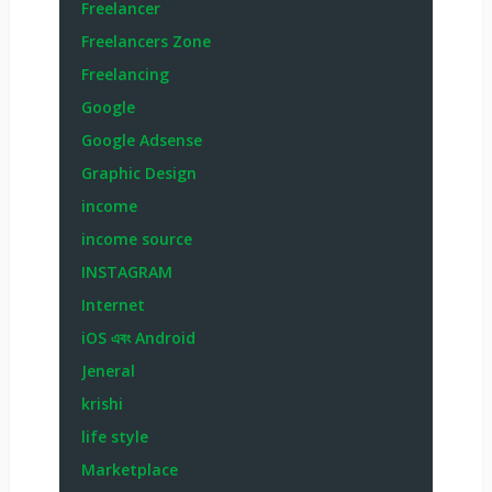
Freelancer
Freelancers Zone
Freelancing
Google
Google Adsense
Graphic Design
income
income source
INSTAGRAM
Internet
iOS এবং Android
Jeneral
krishi
life style
Marketplace