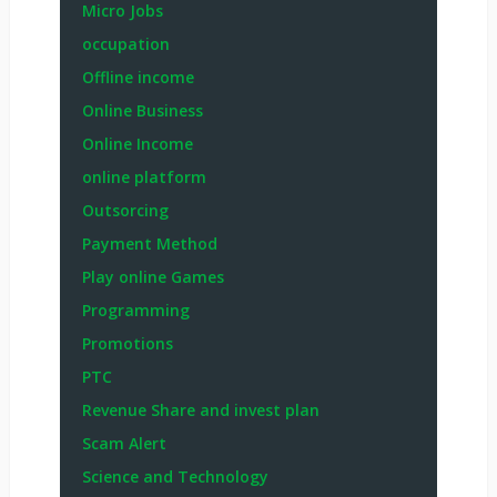
Micro Jobs
occupation
Offline income
Online Business
Online Income
online platform
Outsorcing
Payment Method
Play online Games
Programming
Promotions
PTC
Revenue Share and invest plan
Scam Alert
Science and Technology