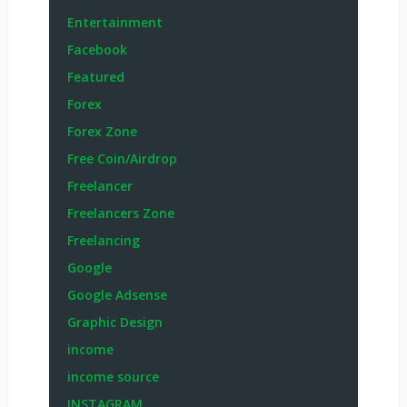
Entertainment
Facebook
Featured
Forex
Forex Zone
Free Coin/Airdrop
Freelancer
Freelancers Zone
Freelancing
Google
Google Adsense
Graphic Design
income
income source
INSTAGRAM