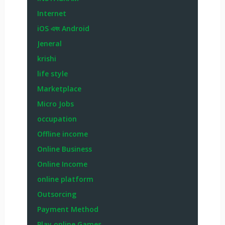
Internet
iOS এবং Android
Jeneral
krishi
life style
Marketplace
Micro Jobs
occupation
Offline income
Online Business
Online Income
online platform
Outsorcing
Payment Method
Play online Games