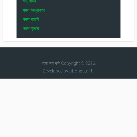
মাছ পালন
সফল উদ্যোক্তা
সফল খামারি
সফল ব্যবসা
এসো আয় করি
Copyright © 2026.
Developed by
Jibonpata IT