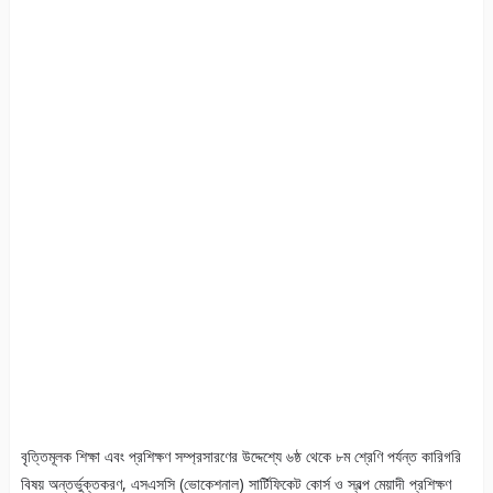
বৃত্তিমূলক শিক্ষা এবং প্রশিক্ষণ সম্প্রসারণের উদ্দেশ্যে ৬ষ্ঠ থেকে ৮ম শ্রেণি পর্যন্ত কারিগরি
বিষয় অন্তর্ভুক্তকরণ, এসএসসি (ভোকেশনাল) সার্টিফিকেট কোর্স ও স্বল্প মেয়াদী প্রশিক্ষণ