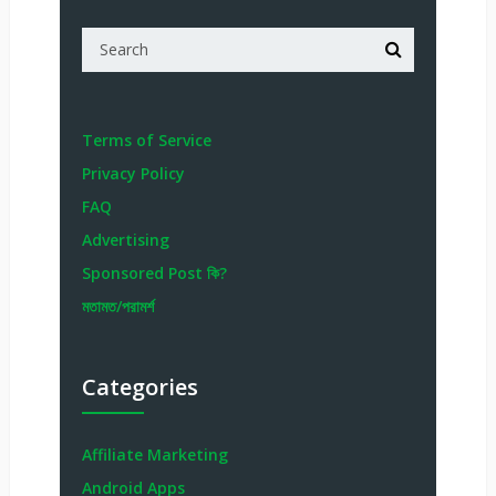
Terms of Service
Privacy Policy
FAQ
Advertising
Sponsored Post কি?
মতামত/পরামর্শ
Categories
Affiliate Marketing
Android Apps