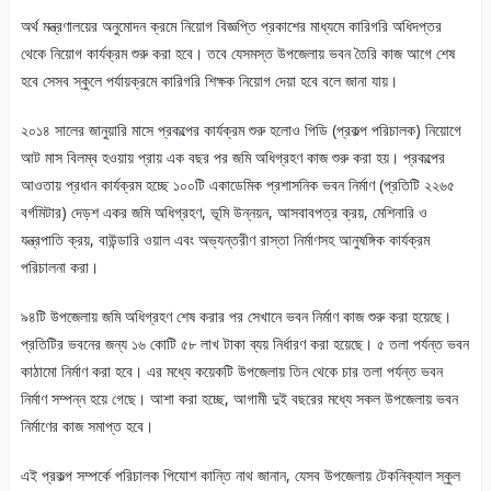
অর্থ মন্ত্রণালয়ের অনুমোদন ক্রমে নিয়োগ বিজ্ঞপ্তি প্রকাশের মাধ্যমে কারিগরি অধিদপ্তর
থেকে নিয়োগ কার্যক্রম শুরু করা হবে। তবে যেসমস্ত উপজেলায় ভবন তৈরি কাজ আগে শেষ
হবে সেসব স্কুলে পর্যায়ক্রমে কারিগরি শিক্ষক নিয়োগ দেয়া হবে বলে জানা যায়।
২০১৪ সালের জানুয়ারি মাসে প্রকল্পের কার্যক্রম শুরু হলোও পিডি (প্রকল্প পরিচালক) নিয়োগে
আট মাস বিলম্ব হওয়ায় প্রায় এক বছর পর জমি অধিগ্রহণ কাজ শুরু করা হয়। প্রকল্পের
আওতায় প্রধান কার্যক্রম হচ্ছে ১০০টি একাডেমিক প্রশাসনিক ভবন নির্মাণ (প্রতিটি ২২৬৫
বর্গমিটার) দেড়শ একর জমি অধিগ্রহণ, ভূমি উন্নয়ন, আসবাবপত্র ক্রয়, মেশিনারি ও
যন্ত্রপাতি ক্রয়, বাউন্ডারি ওয়াল এবং অভ্যন্তরীণ রাস্তা নির্মাণসহ আনুষঙ্গিক কার্যক্রম
পরিচালনা করা।
৯৪টি উপজেলায় জমি অধিগ্রহণ শেষ করার পর সেখানে ভবন নির্মাণ কাজ শুরু করা হয়েছে।
প্রতিটির ভবনের জন্য ১৬ কোটি ৫৮ লাখ টাকা ব্যয় নির্ধারণ করা হয়েছে। ৫ তলা পর্যন্ত ভবন
কাঠামো নির্মাণ করা হবে। এর মধ্যে কয়েকটি উপজেলায় তিন থেকে চার তলা পর্যন্ত ভবন
নির্মাণ সম্পন্ন হয়ে গেছে। আশা করা হচ্ছে, আগামী দুই বছরের মধ্যে সকল উপজেলায় ভবন
নির্মাণের কাজ সমাপ্ত হবে।
এই প্রকল্প সম্পর্কে পরিচালক পিযোশ কান্তি নাথ জানান, যেসব উপজেলায় টেকনিক্যাল স্কুল