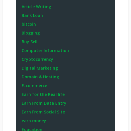
Article Writing
Bank Loan
bitcoin
Blogging
Buy Sell
Computer Information
Cryptocurrency
Digital Marketing
Domain & Hosting
E-commerce
Earn for the Real life
Earn From Data Entry
Earn From Social Site
earn money
Education