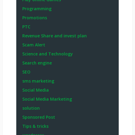
Programming
Promotions
PTC
Revenue Share and invest plan
Scam Alert
Science and Technology
Search engine
SEO
sms marketing
Social Media
Social Media Marketing
solution
Sponsored Post
Tips & tricks