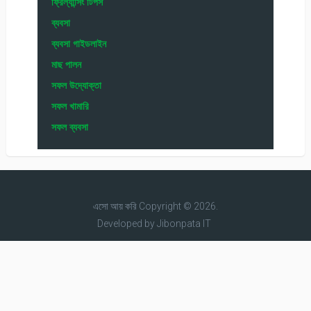
ফ্রিল্যান্সিং টিপস
ব্যবসা
ব্যবসা গাইডলাইন
মাছ পালন
সফল উদ্যোক্তা
সফল খামারি
সফল ব্যবসা
এসো আয় করি
Copyright © 2026.
Developed by
Jibonpata IT