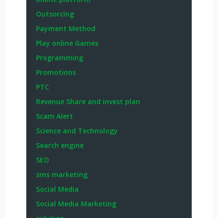
Outsorcing
Payment Method
Play online Games
Programming
Promotions
PTC
Revenue Share and invest plan
Scam Alert
Science and Technology
Search engine
SEO
sms marketing
Social Media
Social Media Marketing