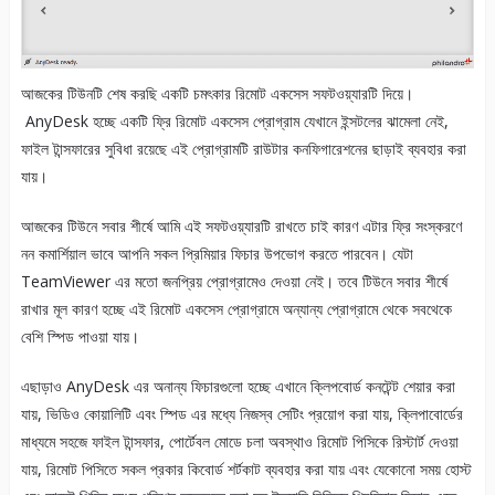
আজকের টিউনটি শেষ করছি একটি চমৎকার রিমোট একসেস সফটওয়্যারটি দিয়ে।
AnyDesk হচ্ছে একটি ফ্রি রিমোট একসেস প্রোগ্রাম যেখানে ইন্সটলের ঝামেলা নেই,
ফাইল টান্সফারের সুবিধা রয়েছে এই প্রোগ্রামটি রাউটার কনফিগারেশনের ছাড়াই ব্যবহার করা
যায়।
আজকের টিউনে সবার শীর্ষে আমি এই সফটওয়্যারটি রাখতে চাই কারণ এটার ফ্রি সংস্করণে
নন কমার্শিয়াল ভাবে আপনি সকল প্রিমিয়ার ফিচার উপভোগ করতে পারবেন। যেটা
TeamViewer এর মতো জনপ্রিয় প্রোগ্রামেও দেওয়া নেই। তবে টিউনে সবার শীর্ষে
রাখার মূল কারণ হচ্ছে এই রিমোট একসেস প্রোগ্রামে অন্যান্য প্রোগ্রামে থেকে সবথেকে
বেশি স্পিড পাওয়া যায়।
এছাড়াও AnyDesk এর অনান্য ফিচারগুলো হচ্ছে এখানে ক্লিপবোর্ড কনটেন্ট শেয়ার করা
যায়, ভিডিও কোয়ালিটি এবং স্পিড এর মধ্যে নিজস্ব সেটিং প্রয়োগ করা যায়, ক্লিপাবোর্ডের
মাধ্যমে সহজে ফাইল টান্সফার, পোর্টেবল মোডে চলা অবস্থাও রিমোট পিসিকে রিস্টার্ট দেওয়া
যায়, রিমোট পিসিতে সকল প্রকার কিবোর্ড শর্টকাট ব্যবহার করা যায় এবং যেকোনো সময় হোস্ট