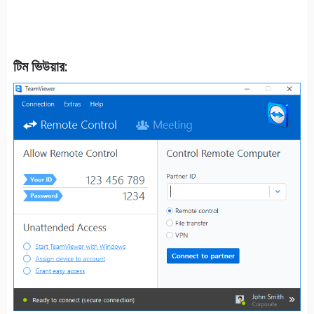
টিম ভিউয়ার: