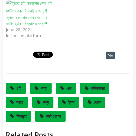
ফ্রিতে ছবি সাজানোর সেরা ৭টি
সফটওয়্যার- বিস্তারিত জানুন!!
June 28, 2024
In "online platform"
Pin
It
৫টি
অন্য
এক
কম্পিউটার
করার
জন্য
টুলস
থেকে
নিয়ন্ত্রন
সফটওয়্যার
Related Posts