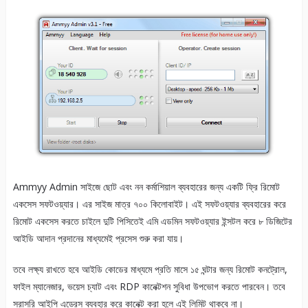
Ammyy Admin সাইজে ছোট এবং নন কর্মাশিয়াল ব্যবহারের জন্য একটি ফ্রি রিমোট
একসেস সফটওয়্যার। এর সাইজ মাত্র ৭০০ কিলোবাইট। এই সফটওয়্যার ব্যবহারের করে
রিমোট একসেস করতে চাইলে দুটি পিসিতেই এমি এডমিন সফটওয়্যার ইন্সটল করে ৮ ডিজিটের
আইডি আদান প্রদানের মাধ্যমেই প্রসেস শুরু করা যায়।
তবে লক্ষ্য রাখতে হবে আইডি কোডের মাধ্যমে প্রতি মাসে ১৫ ঘন্টার জন্য রিমোট কনট্রোল,
ফাইল ম্যানেজার, ভয়েস চ্যাট এবং RDP কানেক্টশন সুবিধা উপভোগ করতে পারবেন। তবে
সরাসরি আইপি এড্রেস ব্যবহার করে কানেক্ট করা হলে এই লিমিট থাকবে না।