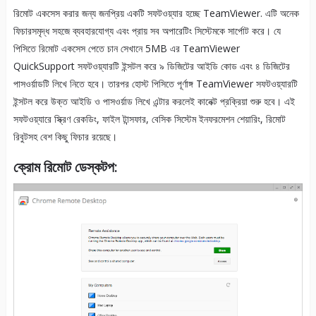
রিমোট একসেস করার জন্য জনপ্রিয় একটি সফটওয়্যার হচ্ছে TeamViewer. এটি অনেক
ফিচারসমৃদ্ধ সহজে ব্যবহারযোগ্য এবং প্রায় সব অপারেটিং সিস্টেমকে সার্পোট করে। যে
পিসিতে রিমোট একসেস পেতে চান সেখানে 5MB এর TeamViewer
QuickSupport সফটওয়্যারটি ইন্সটল করে ৯ ডিজিটের আইডি কোড এবং ৪ ডিজিটের
পাসওর্য়াডটি লিখে নিতে হবে। তারপর হোস্ট পিসিতে পূর্ণাঙ্গ TeamViewer সফটওয়্যারটি
ইন্সটল করে উক্ত আইডি ও পাসওর্য়াড লিখে এন্টার করলেই কানেক্ট প্রক্রিয়া শুরু হবে। এই
সফটওয়্যারে স্ক্রিণ রেকডিং, ফাইল টান্সফার, বেসিক সিস্টেম ইনফরমেশন শেয়ারিং, রিমোট
রিবুটসহ বেশ কিছু ফিচার রয়েছে।
ক্রোম রিমোট ডেস্কটপ: