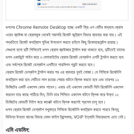
গুগলের Chrome Remote Desktop হচ্ছে একটি ফ্রি এপ যেটির মাধ্যমে ক্রোম
ওয়েব ব্রাউজ বা ক্রোমবুক থেকেই সরাসরি রিমোট কন্ট্রোল ফিচার ব্যবহার করা যায়। এই
পদ্ধতিতে রিমোট কনট্রোল সুবিধা উপভোগ করতে চাইলে কিছু রিকোয়ারমেন্টস রয়েছে।
সেগুলো হলো দুটি পিসিতেই গুগল ক্রোম ব্রাউজার ইন্সটল করা থাকতে হবে, দুটিতেই তাদের
গুগল একাউন্টে সাইন করে ৩ মেগাবাইটের ক্রোম রিমোট ডেস্কটপ এপটি ইন্সটল করতে হবে
এবং সর্বশেষে রিমোট ডেস্কটপ এপটিতে পারমিশন গ্রান্ট করতে হবে।
ক্রোম রিমোট ডেস্কটপ ইন্সটল করার পর এর ব্যবহার খুবই সোজা। যে পিসিকে রিমোটলি
কনট্রোল করা হবে সেটিতে লাল রংয়ের শেয়ার বাটনে ক্লিক করতে হবে এবং তারপর ১২
ডিজিটের একটি একসেস কোড পাবেন। এবার এই একসেস কোডটি যিনি রিমোটলি একসেস
করবেন তার কাছে পাঠিয়ে দিন, তিনি তার পিসিতে একসেস বাটনে ক্লিক করে উক্ত ১২
ডিজিটের কোডটি টাইপ করে কানেক্ট বাটনে ক্লিক করলেই প্রসেস চালু হবে।
গুগল ক্রোম রিমোট ডেস্কটপ শুধুমাত্র পিসিকে রিমোটলি কনট্রোল করতে পারবে কিন্তু
বিভিন্ন উন্নত মানের ফিচার যেমন ফাইল ট্রান্সফার, VOIP ইত্যাদি ফিচারগুলো এতে নেই।
এমি এডমিন: