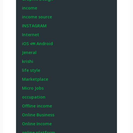
income
income source
INSTAGRAM
Internet
iOS এবং Android
Jeneral
krishi
life style
Marketplace
Micro Jobs
occupation
Offline income
Online Business
Online Income
online platform