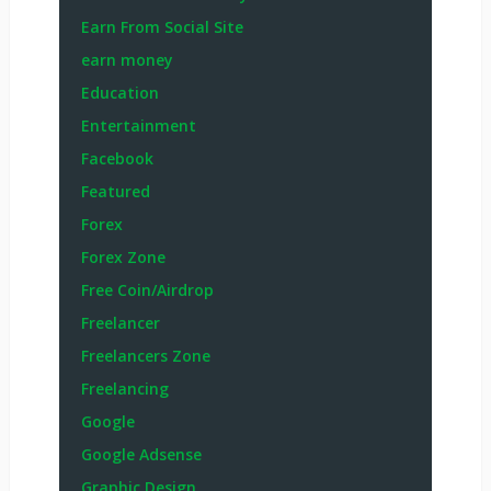
Earn From Social Site
earn money
Education
Entertainment
Facebook
Featured
Forex
Forex Zone
Free Coin/Airdrop
Freelancer
Freelancers Zone
Freelancing
Google
Google Adsense
Graphic Design