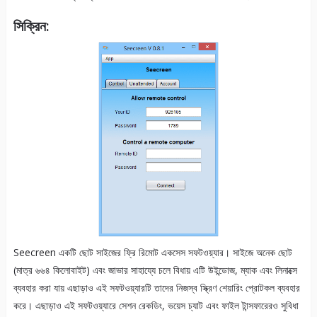
সিক্রিন:
Seecreen একটি ছোট সাইজের ফ্রি রিমোট একসেস সফটওয়্যার। সাইজে অনেক ছোট
(মাত্র ৬৬৪ কিলোবাইট) এবং জাভার সাহায্যে চলে বিধায় এটি উইন্ডোজ, ম্যাক এবং লিনাক্সে
ব্যবহার করা যায় এছাড়াও এই সফটওয়্যারটি তাদের নিজস্ব স্ক্রিণ শেয়ারিং প্রোটকল ব্যবহার
করে। এছাড়াও এই সফটওয়্যারে সেশন রেকডিং, ভয়েস চ্যাট এবং ফাইল টান্সফারেরও সুবিধা