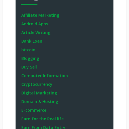
Affiliate Marketing
Android Apps
Article Writing
Bank Loan
bitcoin
Blogging
Buy Sell
Computer Information
Cryptocurrency
Digital Marketing
Domain & Hosting
E-commerce
Earn for the Real life
Earn From Data Entry