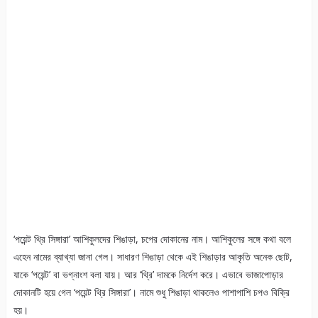
‘পয়েন্ট থ্রি সিঙ্গারা’ আশিকুলদের শিঙাড়া, চপের দোকানের নাম। আশিকুলের সঙ্গে কথা বলে
এহেন নামের ব্যাখ্যা জানা গেল। সাধারণ শিঙাড়া থেকে এই শিঙাড়ার আকৃতি অনেক ছোট,
যাকে ‘পয়েন্ট’ বা ভগ্নাংশ বলা যায়। আর ‘থ্রি’ দামকে নির্দেশ করে। এভাবে ভাজাপোড়ার
দোকানটি হয়ে গেল ‘পয়েন্ট থ্রি সিঙ্গারা’। নামে শুধু শিঙাড়া থাকলেও পাশাপাশি চপও বিক্রি
হয়।