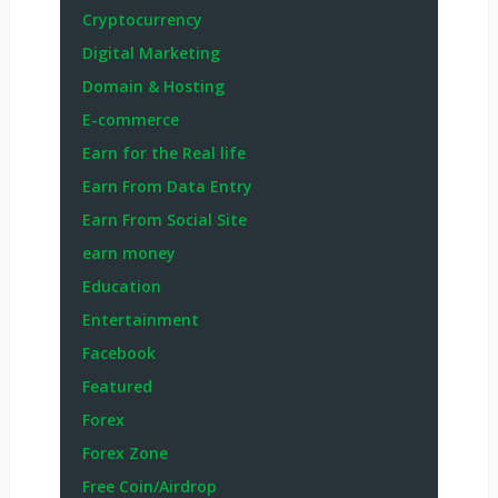
Cryptocurrency
Digital Marketing
Domain & Hosting
E-commerce
Earn for the Real life
Earn From Data Entry
Earn From Social Site
earn money
Education
Entertainment
Facebook
Featured
Forex
Forex Zone
Free Coin/Airdrop