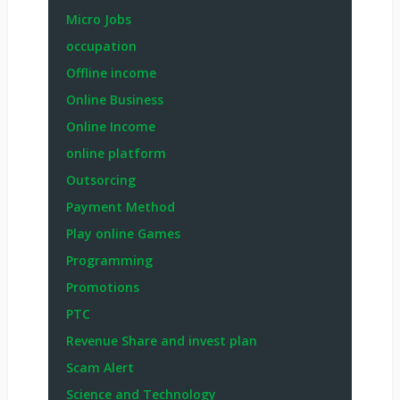
Micro Jobs
occupation
Offline income
Online Business
Online Income
online platform
Outsorcing
Payment Method
Play online Games
Programming
Promotions
PTC
Revenue Share and invest plan
Scam Alert
Science and Technology