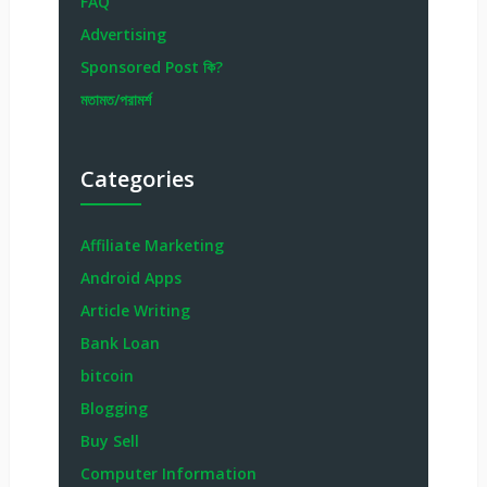
FAQ
Advertising
Sponsored Post কি?
মতামত/পরামর্শ
Categories
Affiliate Marketing
Android Apps
Article Writing
Bank Loan
bitcoin
Blogging
Buy Sell
Computer Information