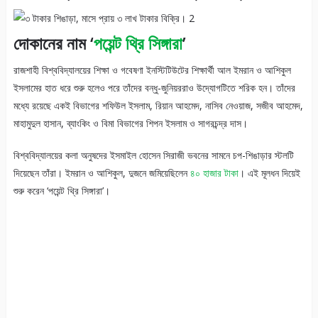
দোকানের নাম ‘
পয়েন্ট থ্রি সিঙ্গারা
’
রাজশাহী বিশ্ববিদ্যালয়ের শিক্ষা ও গবেষণা ইনস্টিটিউটের শিক্ষার্থী আল ইমরান ও আশিকুল
ইসলামের হাত ধরে শুরু হলেও পরে তাঁদের বন্ধু-জুনিয়ররাও উদ্যোগটিতে শরিক হন। তাঁদের
মধ্যে রয়েছে একই বিভাগের শফিউল ইসলাম, রিয়ান আহমেদ, নাসিব নেওয়াজ, সজীব আহমেদ,
মাহামুদুল হাসান, ব্যাংকিং ও বিমা বিভাগের শিপন ইসলাম ও সাগরচন্দ্র দাস।
বিশ্ববিদ্যালয়ের কলা অনুষদের ইসমাইল হোসেন সিরাজী ভবনের সামনে চপ-শিঙাড়ার স্টলটি
দিয়েছেন তাঁরা। ইমরান ও আশিকুল, দুজনে জমিয়েছিলেন
৪০ হাজার টাকা
। এই মূলধন দিয়েই
শুরু করেন ‘পয়েন্ট থ্রি সিঙ্গারা’।