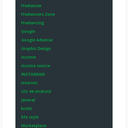
Freelancer
Freelancers Zone
Freelancing
Google
Google Adsense
Graphic Design
income
income source
INSTAGRAM
Internet
iOS এবং Android
Jeneral
krishi
life style
Marketplace