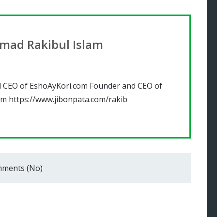
ad Rakibul Islam
 CEO of EshoAyKori.com Founder and CEO of
om https://www.jibonpata.com/rakib
ments (No)