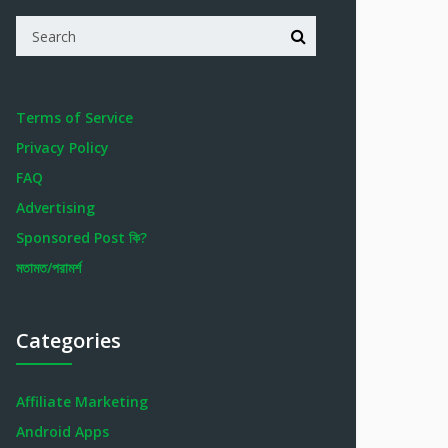
Terms of Service
Privacy Policy
FAQ
Advertising
Sponsored Post কি?
মতামত/পরামর্শ
Categories
Affiliate Marketing
Android Apps