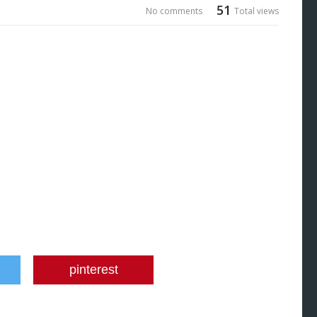
51
No comments
Total views
pinterest