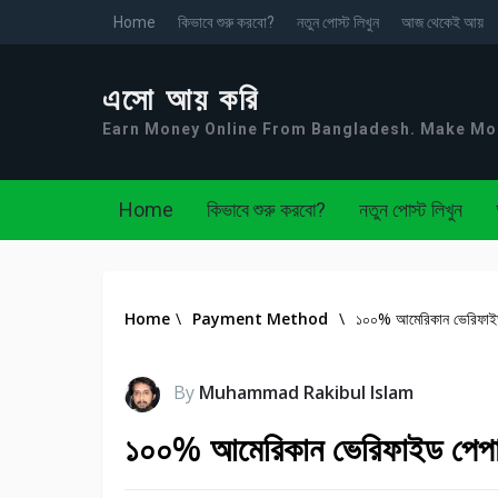
Home
কিভাবে শুরু করবো?
নতুন পোস্ট লিখুন
আজ থেকেই আয়
এসো আয় করি
Earn Money Online From Bangladesh. Make M
Home
কিভাবে শুরু করবো?
নতুন পোস্ট লিখুন
Home
\
Payment Method
\
১০০% আমেরিকান ভেরিফাইড প
By
Muhammad Rakibul Islam
১০০% আমেরিকান ভেরিফাইড পেপাল 