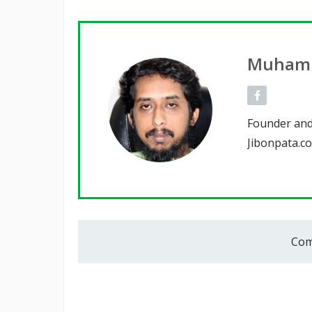
Muhamm
Founder and
Jibonpata.c
Com