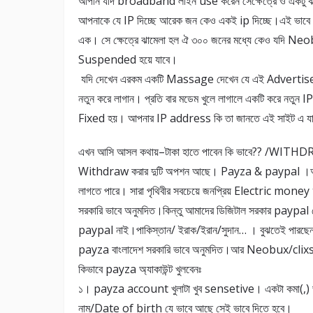
আপনি যদি broadband লাইন use করেন সেক্ষেত্রে ও একটু 
আপনাকে যে IP দিচ্ছে আরেক জন কেও একই ip দিচ্ছে।এই ভাবে দ
এক। সে ক্ষেত্রে ঝামেলা হল ঐ ৩০০ জনের মধ্যে কেও যদি Ne
Suspended হয়ে যাবে।
যদি দেখেন এরকম একটি Massage দেখেন যে এই Advertisem
নতুন করে লাগান। প্রতি বার মডেম খুলে লাগালে একটি করে নতু
Fixed হয়। আপনার IP address কি তা জানতে এই সাইট এ 
এখন আসি আসল কথায়–টাকা হাতে পাবেন কি ভাবে?? /WITHDR
Withdraw করার দুটি অপশন আছে। Payza & paypal ।আমর
লাগতে পারে। সারা পৃথিবীর সবচেয়ে জনপ্রিয় Electric mon
সরকারি ভাবে অনুমদিত।কিন্তু আমাদের ডিজিটাল সরকার paypal ক
paypal নাই।পাকিস্তান/ ইরাক/ইরান/সুদান… । বুঝতেই পারছেন 
payza বাংলাদেশ সরকারি ভাবে অনুমদিত।আর Neobux/cli
কিভাবে payza অ্যাকাউন্ট খুলবেনঃ
১। payza account খুলাটা খুব sensetive। একটা কমা(,) ভ
নাম/Date of birth যে ভাবে আছে সেই ভাবে দিতে হবে।