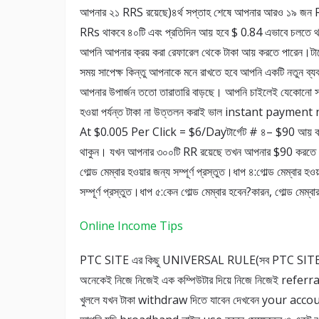
আপনার ২১ RRS রয়েছে)৪র্থ সপ্তাহ শেষে আপনার আরও ১৯ জন 
RRs থাকবে ৪০টি এবং প্রতিদিন আয় হবে $ 0.84 এভাবে চলতে থা
আপনি আপনার ক্রয় করা রেফারেল থেকে টাকা আয় করতে পারেন।টার্গ
সময় সাপেক্ষ কিন্তু আপনাকে মনে রাখতে হবে আপনি একটি নতুন ব্
আপনার উপার্জন ততো তারাতারি বাড়ছে। আপনি চাইলেই যেকোনো 
হওয়া পর্যন্ত টাকা না উত্তলন করাই ভাল instant payme
At $0.005 Per Click = $6/Dayটার্গেট # ৪– $90 আয় করা।
থাকুন। যখন আপনার ৩০০টি RR রয়েছে তখন আপনার $90 করতে সম
গোল্ড মেম্বার হওয়ার জন্য সম্পূর্ণ প্রস্তুত।ধাপ ৪:গোল্ড মেম্বার
সম্পূর্ণ প্রস্তুত।ধাপ ৫:কেন গোল্ড মেম্বার হবেন?কারন, গোল্ড মেম
Online Income Tips
PTC SITE এর কিছু UNIVERSAL RULE(সব PTC SITE একই
অনেকেই নিজে নিজেই এক কম্পিউটার দিয়ে নিজে নিজেই referral
খুললে যখন টাকা withdraw দিতে যাবেন দেখবেন your accou