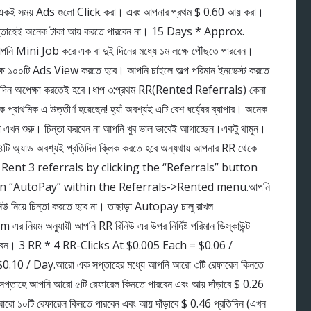
িন একই সময় Ads গুলো Click করা। এবং আপনার প্রথম $ 0.60 আয় করা।
সপ্তাহেই অনেক টাকা আয় করতে পারবেন না। 15 Days * Approx.
ি Mini Job করে এক বা দুই দিনের মধ্যে ১ম লক্ষে পৌঁছতে পারবেন।
্ষে ১০০টি Ads View করতে হবে। আপনি চাইলে অল্প পরিমান ইনভেস্ট করতে
 দিন অপেক্ষা করতেই হবে।ধাপ ৩:প্রথম RR(Rented Referrals) কেনা
কে প্রাথমিক এ উত্তীর্ণ হয়েছেন! হ্যাঁ অবশ্যই এটি বেশ ধর্য্যের ব্যাপার। অনেক
 এখন শুরু। চিন্তা করবেন না আপনি খুব ভাল ভাবেই আগাচ্ছেন।একটু থামুন।
ের ৪টি অ্যাড অবশ্যই প্রতিদিন ক্লিক করতে হবে অন্যথায় আপনার RR থেকে
কিনুন ।Rent 3 referrals by clicking the “Referrals” button
on “AutoPay” within the Referrals->Rented menu.আপনি
উ নিয়ে চিন্তা করতে হবে না। তাছাড়া Autopay চালু রাখল
 অনুযায়ী আপনি RR রিনিউ এর উপর নির্দিষ্ট পরিমান ডিস্কাউন্ট
 পাবেন। 3 RR * 4 RR-Clicks At $0.005 Each = $0.06 /
10 / Day.আরো এক সপ্তাহের মধ্যে আপনি আরো ৩টি রেফারেল কিনতে
 সপ্তাহে আপনি আরো ৫টি রেফারেল কিনতে পারবেন এবং আয় দাঁড়াবে $ 0.26
ো ১০টি রেফারেল কিনতে পারবেন এবং আয় দাঁড়াবে $ 0.46 প্রতিদিন (এখন