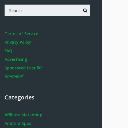
Terms of Service
Privacy Policy
FAQ
Advertising
Sponsored Post কি?
মতামত/পরামর্শ
Categories
Affiliate Marketing
Android Apps