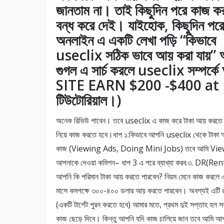
জানতাম না। তাই কিছুদিন পরে কাজ কর
বন্ধ করে দেই। যাইহোক, কিছুদিন পর
অনলাইন এ একটি লেখা পড়ি “কিভাবে
useclix সঠিক ভাবে আয় করা যায়”
গুগল এ সার্চ করলে useclix সম্
SITE EARN $200 -$400 at HOM
টিউটোরিয়াল।)
অনেক রিভিউ পাবেন। তবে useclix এ কাজ করে টাকা আয় করতে হল
নিয়ে কাজ করতে হবে।ধাপ ১:কিভাবে আপনি useclix থেকে টাকা 
কাজ (Viewing Ads, Doing Mini Jobs) তবে আমি Viewi
আপনাকে দেওয়া কমিশন– ধাপ 3 এ পরে ব্যাখ্যা করব.৩. DR(Ren
আপনি কি পরিমান টাকা আয় করতে পারবেন? নিয়ম মেনে কাজ করলে এব
মাসে কমপক্ষে ৩০০-৪০০ ডলার আয় করতে পারবেন। অবশ্যই এটি রাত
(একটি টার্গেট পুরন করতে হবে) আমার মতে, প্রথম দুই সপ্তাহ হল 
কাজ ছেড়ে দিবে। কিন্তু আপনি যদি কাজ চালিয়ে জান তবে আমি আ