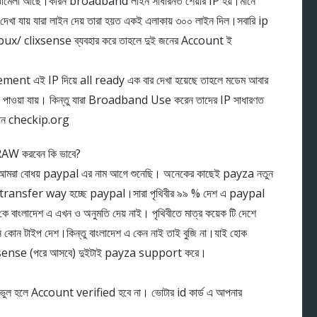
ঝামেলা আছে।কারন broadband লাইন সাধারনত শেয়ার IP হয়।মানে
েখা যায় যারা লাইন দেয় তারা হয়ত একই এলাকায় ৩০০ লাইন দিল।সবারি ip
obux/ clixsense ব্যবহার করে তাহলে দুই জনের Account ই
ent এই IP দিয়ে all ready এক বার দেখা হয়েছে তাহলে মডেম আবার
ন IP পাওয়া যায়। কিন্তু যারা Broadband Use করেন তাদের IP সাধারণত
যান checkip.org
AW করবেন কি ভাবে?
া বোধয় paypal এর নাম আগে শুনেছি। অনেকের কাছেই payza নতুন
ey transfer way হচ্ছে paypal।সারা পৃথিবীর ৯৯ % দেশ এ paypal
ে বাংলাদেশ এ এখন ও অনুমতি দেয় নাই। পৃথিবীতে মাত্র কয়েক টি দেশে
কোন টাইপ দেশ।কিন্তু বাংলাদেশ এ কেন নাই তাই বুজি না।যাই হোক
xsense (পরে আসবে) দুইটাই payza support করে।
ুল হলে Account verified হবে না। ভোটার id কার্ড এ আপনার