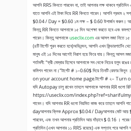
আপনি RRS কিনতে পারবেন না, তাই আপনার লক্ষ থাকবে প্রতিদ
যাতে আপনি এই টাকা দিয়ে RR কিনতে পারেন। আপনি প্রথম ২ 
$0.04 / Day = $0.60 ১ম লক্ষ – $ 0.60 উপার্জন করুন। আপন
কিন্তু RR কিনতে আপনাকে ১৫ দিন অপেক্ষা করতে হবে এবং কমপক
পারেন। কিন্তু আপনাকে
useclix.com
এর আসল মজা নিতে ১৫
(৪টি টার্গেট পুরন করতে হবে)অভিনন্দন, আপনি এখন কিন্ডারগার্টেন থে
মানুষ এই ১৫ দিনের আগেই নিরাশ হয়ে ফিরে যায়। কিন্তু আসল মজা
শর্তাবলী: “ফ্রী মেম্বার হিসেবে আপনাকে সব থেকে নিচের হলুদ রঙ
কমিশন পাবেন না।”টার্গেট # ১–0.60$ দিয়ে তিনটি রেফার 
on your account home page.টার্গেট # ২– Turn 
যদি Autopay চালু রাখেন তাহলে আপনাকে আপনার RR গুলো রিনি
https://useclix.com/index.php?ref=sharifulmym এর নিয়ম
পাবেন। যদি আপনার RR গুলো নিয়মিত কাজ করে তাহলে আপনি
dayআপনার ক্লিক Approx $0.04 / Dayআপনার মোট আয় $0.
পারবেন, এবং তখন আপনার প্রতিদিন আয় দাঁড়াবে $ 0.16 । পরের
প্রতিদিন (এখন আপনার ১১ RRS রয়েছে) এক সপ্তাহ পরে আপনি আর