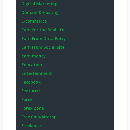
Digital Marketing
Domain & Hosting
E-commerce
Earn for the Real life
Earn From Data Entry
Earn From Social Site
earn money
Education
Entertainment
Facebook
Featured
Forex
Forex Zone
Free Coin/Airdrop
Freelancer