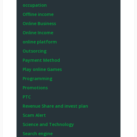
occupation
Offline income
Online Business
Online Income
online platform
Outsorcing
Payment Method
Play online Games
Programming
Promotions
PTC
Revenue Share and invest plan
Scam Alert
Science and Technology
Search engine