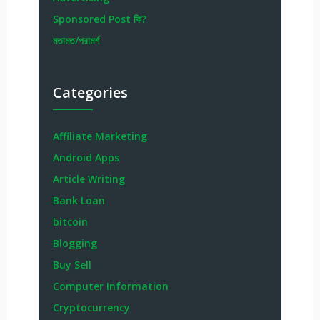
Sponsored Post কি?
মতামত/পরামর্শ
Categories
Affiliate Marketing
Android Apps
Article Writing
Bank Loan
bitcoin
Blogging
Buy Sell
Computer Information
Cryptocurrency