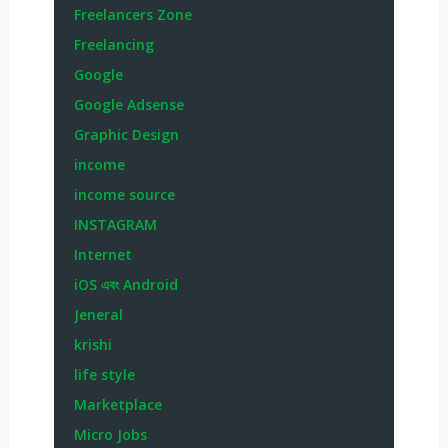
Freelancers Zone
Freelancing
Google
Google Adsense
Graphic Design
income
income source
INSTAGRAM
Internet
iOS এবং Android
Jeneral
krishi
life style
Marketplace
Micro Jobs