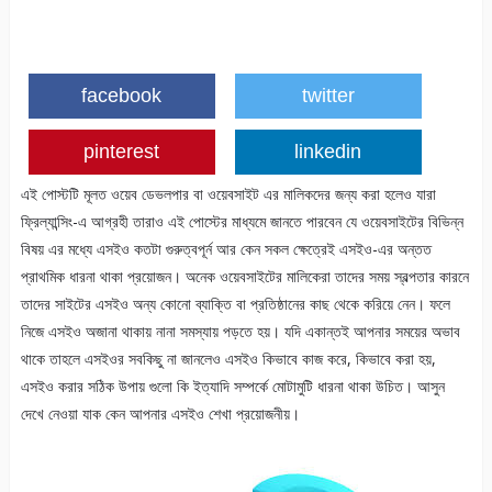
facebook
twitter
pinterest
linkedin
এই পোস্টটি মূলত ওয়েব ডেভলপার বা ওয়েবসাইট এর মালিকদের জন্য করা হলেও যারা
ফ্রিল্যান্সিং-এ আগ্রহী তারাও এই পোস্টের মাধ্যমে জানতে পারবেন যে ওয়েবসাইটের বিভিন্ন
বিষয় এর মধ্যে এসইও কতটা গুরুত্বপূর্ন আর কেন সকল ক্ষেত্রেই এসইও-এর অন্তত
প্রাথমিক ধারনা থাকা প্রয়োজন। অনেক ওয়েবসাইটের মালিকেরা তাদের সময় স্বল্পতার কারনে
তাদের সাইটের এসইও অন্য কোনো ব্যাক্তি বা প্রতিষ্ঠানের কাছ থেকে করিয়ে নেন। ফলে
নিজে এসইও অজানা থাকায় নানা সমস্যায় পড়তে হয়। যদি একান্তই আপনার সময়ের অভাব
থাকে তাহলে এসইওর সবকিছু না জানলেও এসইও কিভাবে কাজ করে, কিভাবে করা হয়,
এসইও করার সঠিক উপায় গুলো কি ইত্যাদি সম্পর্কে মোটামুটি ধারনা থাকা উচিত। আসুন
দেখে নেওয়া যাক কেন আপনার এসইও শেখা প্রয়োজনীয়।