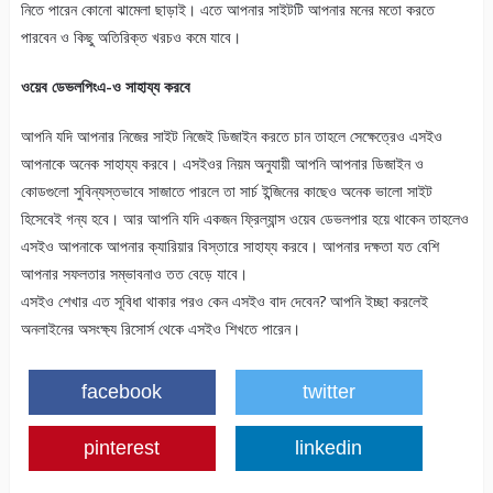
নিতে পারেন কোনো ঝামেলা ছাড়াই। এতে আপনার সাইটটি আপনার মনের মতো করতে
পারবেন ও কিছু অতিরিক্ত খরচও কমে যাবে।
ওয়েব ডেভলপিংএ-ও সাহায্য করবে
আপনি যদি আপনার নিজের সাইট নিজেই ডিজাইন করতে চান তাহলে সেক্ষেত্রেও এসইও
আপনাকে অনেক সাহায্য করবে। এসইওর নিয়ম অনুযায়ী আপনি আপনার ডিজাইন ও
কোডগুলো সুবিন্যস্তভাবে সাজাতে পারলে তা সার্চ ইন্জিনের কাছেও অনেক ভালো সাইট
হিসেবেই গন্য হবে। আর আপনি যদি একজন ফ্রিল্যান্স ওয়েব ডেভলপার হয়ে থাকেন তাহলেও
এসইও আপনাকে আপনার ক্যারিয়ার বিস্তারে সাহায্য করবে। আপনার দক্ষতা যত বেশি
আপনার সফলতার সম্ভাবনাও তত বেড়ে যাবে।
এসইও শেখার এত সূবিধা থাকার পরও কেন এসইও বাদ দেবেন? আপনি ইচ্ছা করলেই
অনলাইনের অসংক্ষ্য রিসোর্স থেকে এসইও শিখতে পারেন।
facebook
twitter
pinterest
linkedin