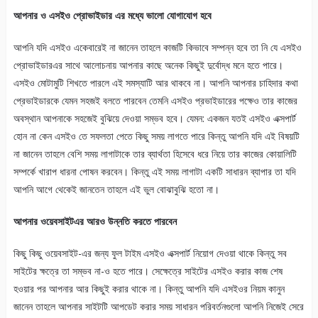
আপনার ও এসইও প্রোভাইডার এর মধ্যে ভালো যোগাযোগ হবে
আপনি যদি এসইও একেবারেই না জানেন তাহলে কাজটি কিভাবে সম্পন্ন হবে তা নি যে এসইও
প্রোভাইডারএর সাথে আলোচনায় আপনার কাছে অনেক কিছুই দুর্বোদ্ধ মনে হতে পারে।
এসইও মোটামুটি শিখতে পারলে এই সমস্যাটি আর থাকবে না। আপনি আপনার চাহিদার কথা
প্রেভাইডারকে যেমন সহজই বলতে পারবেন তেমনি এসইও প্রভাইডারের পক্ষেও তার কাজের
অবস্থান আপনাকে সহজেই বুঝিয়ে দেওয়া সম্ভব হবে। যেমন: একজন যতই এসইও এক্সপার্ট
হোন না কেন এসইও তে সফলতা পেতে কিছু সময় লাগতে পারে কিন্তু আপনি যদি এই বিষয়টি
না জানেন তাহলে বেশি সময় লাগাটাকে তার ব্যার্থতা হিসেবে ধরে নিয়ে তার কাজের কোয়ালিটি
সম্পর্কে খারাপ ধারনা পোষন করবেন। কিন্তু এই সময় লাগাটা একটি সাধারন ব্যাপার তা যদি
আপনি আগে থেকেই জানতেন তাহলে এই ভুল বোঝাবুঝি হতো না।
আপনার ওয়েবসাইটএর আরও উন্নতি করতে পারবেন
কিছু কিছু ওয়েবসাইট-এর জন্য ফুল টাইম এসইও এক্সপার্ট নিয়োগ দেওয়া থাকে কিন্তু সব
সাইটের ক্ষত্রে তা সম্ভব না-ও হতে পারে। সেক্ষেত্রে সাইটের এসইও করার কাজ শেষ
হওয়ার পর আপনার আর কিছুই করার থাকে না। কিন্তু আপনি যদি এসইওর নিয়ম কানুন
জানেন তাহলে আপনার সাইটটি আপডেট করার সময় সাধারন পরিবর্তনগুলো আপনি নিজেই সেরে