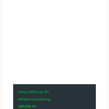
Sohoj Affiliates কি?
Affiliate marketing
আউটসোর্সিং কি?