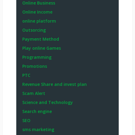
Online Business
Online Income
online platform
Outsorcing
Payment Method
Play online Games
Programming
Promotions
PTC
Revenue Share and invest plan
Scam Alert
Science and Technology
Search engine
SEO
sms marketing