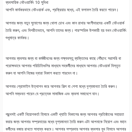
ব্যবসায়িক নেটওয়ার্কিং 10 সুবিধা
আপনি কার্যকরভাবে নেটওয়ার্ক এবং, প্রক্রিয়ার মধ্যে, এই ফলাফল তৈরি করতে পারেন।
আপনার জন্য নতুন সুযোগের জন্য খোলা চোখ এবং কান রাখার অংশীদারদের একটি নেটওয়ার্ক
তৈরি করুন, এবং বিপরীতভাবে, আপনি তাদের জন্য। পারস্পরিক উপকারী হয় যখন নেটওয়ার্কিং
শুধুমাত্র কার্যকর।
আপনার ব্যবসার জন্য বা কর্মজীবনের জন্য লক্ষ্যবস্তু ব্যক্তিদের কাছে পৌঁছান: সরাসরি বা
পরোক্ষভাবে আপনার পরিচিতিগুলির মাধ্যমে সহকর্মীদের মাধ্যমে আপনার নেটওয়ার্ক বিস্তৃত
করুন যা আপনি নিজের দ্বারা বিকাশ করতে পারবেন না।
আপনার প্রোফাইল উত্থাপন করে আপনার শিল্প বা পেশা মধ্যে দৃশ্যমানতা তৈরি করুন।
আপনি সম্ভবত পারেন যে প্রত্যেক সামাজিক এবং ব্যবসা সমাবেশে যান।
পছন্দসই একটি নিয়োগকর্তা হিসাবে একটি খ্যাতি বিকাশের জন্য আপনার প্রতিষ্ঠানের সহায়তা
করার জন্য আপনার সম্প্রদায়ের মধ্যে দৃশ্যমানতা তৈরি করুন এটা আপনাকে নিয়োগ এবং মহান
কর্মীদের বজায় রাখতে সাহায্য করবে। আপনার সম্প্রদায় আপনার ব্যবসার মুখ হিসাবে আপনার