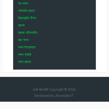
পশু পালন
পাইকারি ব্যবসা
ফ্রিল্যান্সিং টিপস
ব্যবসা
ব্যবসা গাইডলাইন
মাছ পালন
সফল উদ্যোক্তা
সফল খামারি
সফল ব্যবসা
এসো আয় করি
Copyright © 2026.
Developed by
Jibonpata IT