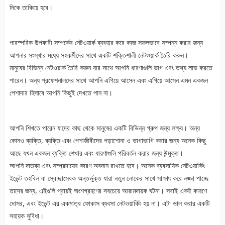
দিকে তাকিয়ে হবে।
পারস্পরিক উপকারী সম্পর্কের নেটওয়ার্ক ব্যবহার করে কাজ সফলভাবে সম্পন্ন করার জন্য
আপনার সংস্থার মধ্যে সহকর্মীদের সাথে একটি শক্তিশালী নেটওয়ার্ক তৈরি করুন।
মানুষের বিভিন্ন নেটওয়ার্ক তৈরি করুন যার সাথে আপনি ধারণাগুলি ভাগ এবং তথ্য লাভ করতে
পারেন। অন্য প্রফেশনালদের সাথে আপনি এগিয়ে আসেন এবং এগিয়ে আসেন এমন একজন
পেশাদার হিসাবে আপনি কিছুই দেখতে পান না।
আপনি শিখতে পারেন যাদের কাছ থেকে মানুষের একটি বিভিন্ন গ্রুপ জন্য লক্ষ্য। অন্য
কোনও ব্যক্তি, ব্যক্তি এবং পেশাজীবীদের পড়াশোনা ও ভাগাভাগি করার জন্য অনেক কিছু
আছে যখন একজন ব্যক্তি শেখার এবং ধারণাগুলি পরিবর্তন করার জন্য উন্মুক্ত।
আপনি দাতব্য এবং সম্প্রদায়ের কারণ অবদান রাখতে হবে। অনেক ব্যবসায়িক নেটওয়ার্কিং
ইভেন্ট তহবিল বা স্বেচ্ছাসেবক অন্তর্ভুক্ত যারা নতুন লোকের সাথে সাক্ষাৎ করে লজ্জা পাচ্ছে
তাদের জন্য, এইগুলি প্রায়ই অংশগ্রহণের সবচেয়ে আরামদায়ক ঘটনা। সবাই একই কারণে
দোসর, এবং ইভেন্ট এর একমাত্র ফোকাস ব্যবসা নেটওয়ার্কিং হয় না। এটা ভাল করার একটি
সহায়ক সুবিধা।