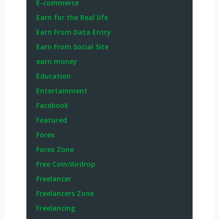
E-commerce
Earn for the Real life
Earn From Data Entry
Earn From Social Site
earn money
Education
Entertainment
Facebook
Featured
Forex
Forex Zone
Free Coin/Airdrop
Freelancer
Freelancers Zone
Freelancing