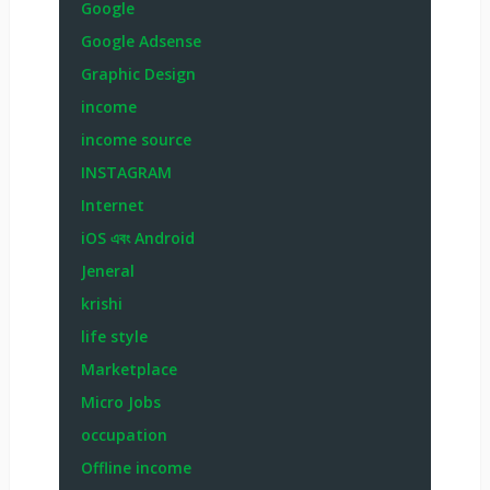
Google
Google Adsense
Graphic Design
income
income source
INSTAGRAM
Internet
iOS এবং Android
Jeneral
krishi
life style
Marketplace
Micro Jobs
occupation
Offline income