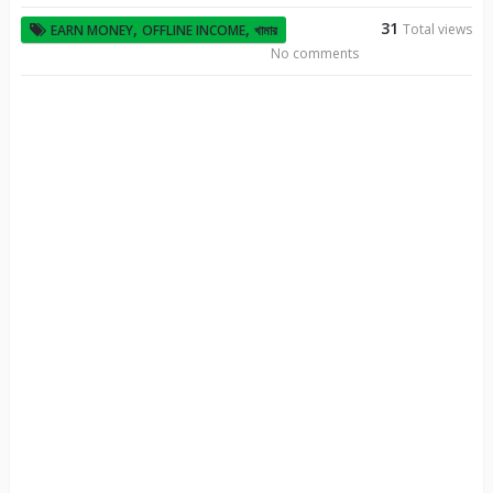
31
,
,
Total views
EARN MONEY
OFFLINE INCOME
খামার
No comments