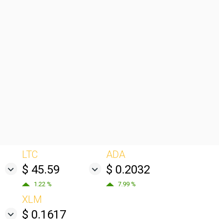
LTC
ADA
$ 45.59
$ 0.2032
1.22 %
7.99 %
XLM
$ 0.1617