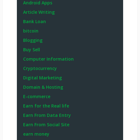
Android Apps
Article Writing
Bank Loan
bitcoin
Blogging
Buy Sell
Computer Information
Cryptocurrency
Digital Marketing
Domain & Hosting
E-commerce
Earn for the Real life
Earn From Data Entry
Earn From Social Site
earn money