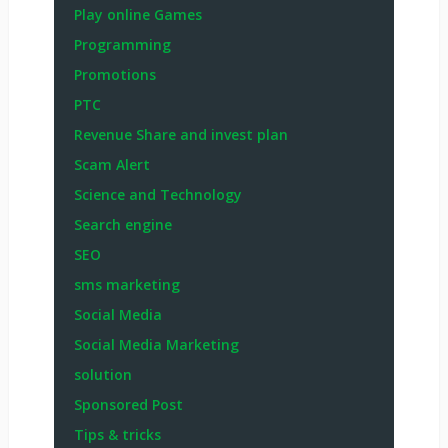
Play online Games
Programming
Promotions
PTC
Revenue Share and invest plan
Scam Alert
Science and Technology
Search engine
SEO
sms marketing
Social Media
Social Media Marketing
solution
Sponsored Post
Tips & tricks