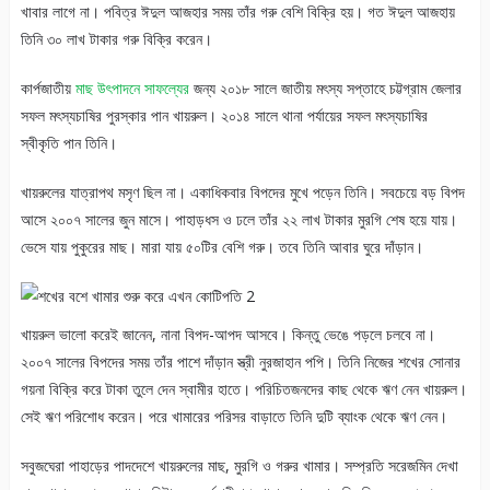
খাবার লাগে না। পবিত্র ঈদুল আজহার সময় তাঁর গরু বেশি বিক্রি হয়। গত ঈদুল আজহায়
তিনি ৩০ লাখ টাকার গরু বিক্রি করেন।
কার্পজাতীয়
মাছ উৎপাদনে সাফল্যের
জন্য ২০১৮ সালে জাতীয় মৎস্য সপ্তাহে চট্টগ্রাম জেলার
সফল মৎস্যচাষির পুরস্কার পান খায়রুল। ২০১৪ সালে থানা পর্যায়ের সফল মৎস্যচাষির
স্বীকৃতি পান তিনি।
খায়রুলের যাত্রাপথ মসৃণ ছিল না। একাধিকবার বিপদের মুখে পড়েন তিনি। সবচেয়ে বড় বিপদ
আসে ২০০৭ সালের জুন মাসে। পাহাড়ধস ও ঢলে তাঁর ২২ লাখ টাকার মুরগি শেষ হয়ে যায়।
ভেসে যায় পুকুরের মাছ। মারা যায় ৫০টির বেশি গরু। তবে তিনি আবার ঘুরে দাঁড়ান।
খায়রুল ভালো করেই জানেন, নানা বিপদ-আপদ আসবে। কিন্তু ভেঙে পড়লে চলবে না।
২০০৭ সালের বিপদের সময় তাঁর পাশে দাঁড়ান স্ত্রী নুরজাহান পপি। তিনি নিজের শখের সোনার
গয়না বিক্রি করে টাকা তুলে দেন স্বামীর হাতে। পরিচিতজনদের কাছ থেকে ঋণ নেন খায়রুল।
সেই ঋণ পরিশোধ করেন। পরে খামারের পরিসর বাড়াতে তিনি দুটি ব্যাংক থেকে ঋণ নেন।
সবুজঘেরা পাহাড়ের পাদদেশে খায়রুলের মাছ, মুরগি ও গরুর খামার। সম্প্রতি সরেজমিন দেখা