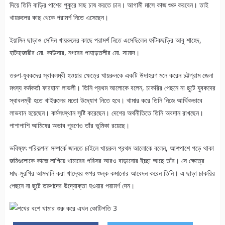
দিয়ে তিনি বাড়ির পাশের পুকুরে মাছ চাষ করতে চান। আগামী মাসে কাজ শুরু করবেন। তাই
খায়রুলের কাছ থেকে পরামর্শ নিতে এসেছেন।
ইয়ামিন ছাড়াও সেদিন খায়রুলের কাছে পরামর্শ নিতে এসেছিলেন ফটিকছড়ির আবু শাহেদ,
হাটহাজারীর মো. কাউসার, নগরের পাহাড়তলীর মো. সামাদ।
তরুণ-যুবকদের স্বাবলম্বী হওয়ার ক্ষেত্রে খায়রুলকে একটি উদাহরণ মনে করেন চট্টগ্রাম জেলা
মৎস্য কর্মকর্তা ফারহানা লাভলী। তিনি প্রথম আলোকে বলেন, চাকরির পেছনে না ছুটে যুবকদের
স্বাবলম্বী হতে খাইরুলের মতো উদ্যোগ নিতে হবে। খামার করে তিনি নিজে আর্থিকভাবে
লাভবান হয়েছেন। কর্মসংস্থান সৃষ্টি করেছেন। দেশের অর্থনীতিতে তিনি অবদান রাখছেন।
পাশাপাশি আমিষের অভাব পূরণেও তাঁর ভূমিকা রয়েছে।
ভবিষ্যৎ পরিকল্পনা সম্পর্কে জানতে চাইলে খায়রুল প্রথম আলোকে বলেন, আশপাশে পড়ে থাকা
জমিগুলোকে কাজে লাগিয়ে খামারের পরিসর আরও বাড়ানোর ইচ্ছা আছে তাঁর। সে ক্ষেত্রে
মাছ-মুরগির আমদানি করা খাদ্যের ওপর শুল্ক কমানোর আবেদন করেন তিনি। এ ছাড়া চাকরির
পেছনে না ছুটে তরুণদের উদ্যোক্তা হওয়ার পরামর্শ দেন।