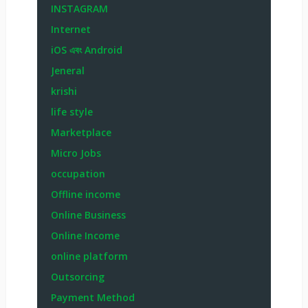
INSTAGRAM
Internet
iOS এবং Android
Jeneral
krishi
life style
Marketplace
Micro Jobs
occupation
Offline income
Online Business
Online Income
online platform
Outsorcing
Payment Method