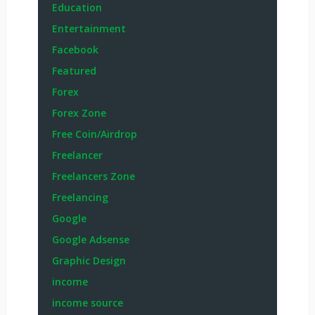
Education
Entertainment
Facebook
Featured
Forex
Forex Zone
Free Coin/Airdrop
Freelancer
Freelancers Zone
Freelancing
Google
Google Adsense
Graphic Design
income
income source