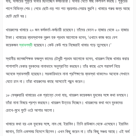
যায়, খামারের পুকুরে খাবার ছিটাচ্ছেন কর্মচারীরা। খাবার খেতে মাছ কিলবিল করছে। পুকুরের
পাশে বিভিন্ন শেড। শেডে ছোট-বড় শত শত ব্রয়লার-লেয়ার মুরগি। খামারে গরুর জন্য আছে
ছোট ছোট ঘর।
খায়রুলের খামারে ২০ জন কর্মকর্তা-কর্মচারী রয়েছেন। তাঁদের বেতন ৮ হাজার থেকে ২০ হাজার
টাকা। খামারের ব্যবস্থাপক নুরুল হক প্রথম আলোকে বলেন, ‘এখানে কাজ করে বেশ
কয়েকজন
স্বাবলম্বী
হয়েছেন। কেউ কেউ পরে নিজেরাই খামার গড়ে তুলেছেন।’
স্থানীয় কলেজশিক্ষক ফজলুল কাদের চৌধুরী প্রথম আলোকে বলেন, খায়রুল নিজে খামার করার
পাশাপাশি বেকার যুবকদের নানাভাবে অনুপ্রাণিত করছেন। তাঁর কাছে এসে পরামর্শ নিয়ে
অনেকে স্বাবলম্বী হয়েছেন। সরকারিভাবে নানা প্রশিক্ষণের ব্যবস্থা থাকলেও অনেকে সেখানে
যেতে চান না। তাঁরা খায়রুলের কাছে আসতেই পছন্দ করেন।
১৮ ফেব্রুয়ারি খামারের এক প্রান্তে দেখা যায়, খায়রুল কয়েকজন যুবকের সঙ্গে কথা বলছেন।
তাঁরা নানা বিষয়ে প্রশ্ন করছেন। খায়রুল উত্তর দিচ্ছেন। খায়রুলের কথা শুনে যুবকদের
চোখে-মুখে ফুটে ওঠে আশার আলো।
খামারে কথা হয় এক যুবকের সঙ্গে, নাম মো. ইয়ামিন। তিনি রাউজান থেকে এসেছেন। ইয়ামিন
জানান, তিনি একসময় বিদেশে ছিলেন। এখন কিছু করেন না। তাঁর কিছু সঞ্চয় আছে। এই অর্থ