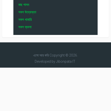
মাছ পালন
সফল উদ্যোক্তা
সফল খামারি
সফল ব্যবসা
এসো আয় করি
Copyright © 2026.
Developed by
Jibonpata IT