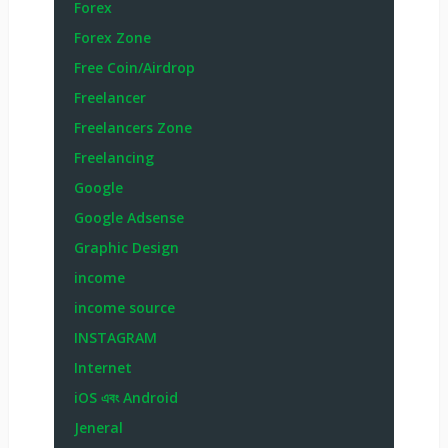
Forex
Forex Zone
Free Coin/Airdrop
Freelancer
Freelancers Zone
Freelancing
Google
Google Adsense
Graphic Design
income
income source
INSTAGRAM
Internet
iOS এবং Android
Jeneral