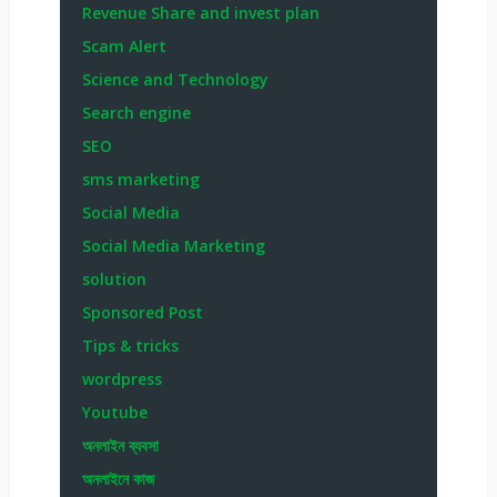
Revenue Share and invest plan
Scam Alert
Science and Technology
Search engine
SEO
sms marketing
Social Media
Social Media Marketing
solution
Sponsored Post
Tips & tricks
wordpress
Youtube
অনলাইন ব্যবসা
অনলাইনে কাজ