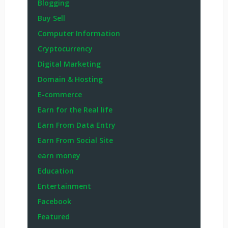
Blogging
Buy Sell
Computer Information
Cryptocurrency
Digital Marketing
Domain & Hosting
E-commerce
Earn for the Real life
Earn From Data Entry
Earn From Social Site
earn money
Education
Entertainment
Facebook
Featured