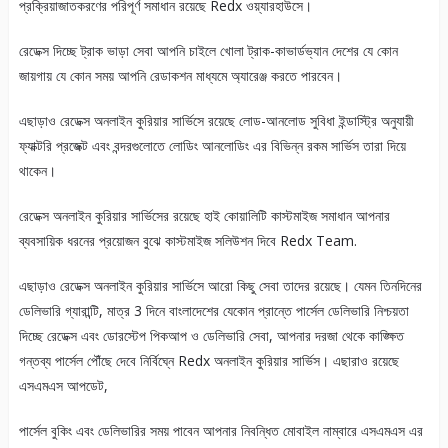
প্রক্রিয়াজাতকরণের পরিপূর্ণ সমাধান রয়েছে Redx ওয়্যারহাউসে।
রেডেক্স দিচ্ছে ট্রাক ভাড়া সেবা আপনি চাইলে খোলা ট্রাক-কাভার্ডভ্যান দেশের যে কোন
জায়গায় যে কোন সময় আপনি রেডাকশন মাধ্যমে অ্যারেঞ্জ করতে পারবেন।
এছাড়াও রেডেক্স অনলাইন কুরিয়ার সার্ভিসে রয়েছে লোড-আনলোড সুবিধা ইন্ডাস্ট্রি অনুযায়ী
ফ্যাক্টরি প্রজেক্ট এবং বন্দরগুলোতে লোডিং আনলোডিং এর বিভিন্ন রকম সার্ভিস তারা দিয়ে
থাকেন।
রেডেক্স অনলাইন কুরিয়ার সার্ভিসের রয়েছে হাই কোয়ালিটি কাস্টমাইজ সমাধান আপনার
ব্যবসায়িক ধরনের প্রয়োজন বুঝে কাস্টমাইজ সলিউশন দিবে Redx Team.
এছাড়াও রেডেক্স অনলাইন কুরিয়ার সার্ভিসে আরো কিছু সেবা তাদের রয়েছে। যেমন তিনদিনের
ডেলিভারি গ্যারান্টি, মাত্র 3 দিনে বাংলাদেশের যেকোন প্রান্তে পার্সেল ডেলিভারি নিশ্চয়তা
দিচ্ছে রেডেক্স এবং ডোরস্টেপ পিকআপ ও ডেলিভারি সেবা, আপনার দরজা থেকে কাঙ্ক্ষিত
গন্তব্য পার্সেল পৌঁছে দেবে নির্বিঘ্নে Redx অনলাইন কুরিয়ার সার্ভিস। এছারাও রয়েছে
এসএমএস আপডেট,
পার্সেল বুকিং এবং ডেলিভারির সময় পাবেন আপনার নিবন্ধিত মোবাইল নাম্বারে এসএমএস এর