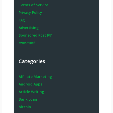
Terms of Service
Privacy Policy
FAQ
Advertising
Sponsored Post কি?
মতামত/পরামর্শ
Categories
Affiliate Marketing
Android Apps
Article Writing
Bank Loan
bitcoin