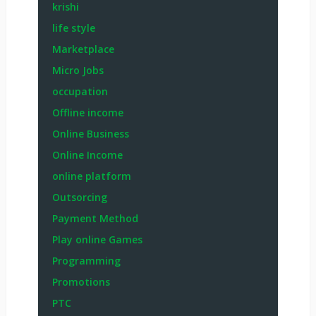
krishi
life style
Marketplace
Micro Jobs
occupation
Offline income
Online Business
Online Income
online platform
Outsorcing
Payment Method
Play online Games
Programming
Promotions
PTC