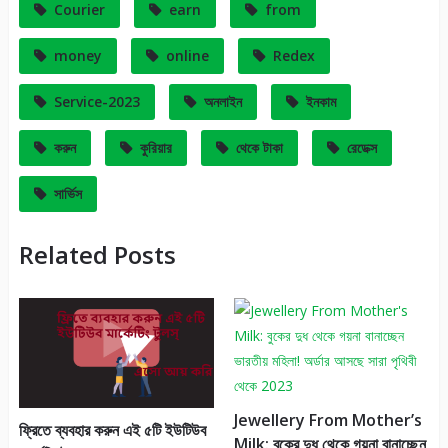
Courier
earn
from
money
online
Redex
Service-2023
অনলাইন
ইনকাম
করুন
কুরিয়ার
থেকে টাকা
রেডেক্স
সার্ভিস
Related Posts
Jewellery From Mother’s
ফ্রিতে ব্যবহার করুন এই ৫টি ইউটিউব
Milk: বুকের দুধ থেকে গয়না বানাচ্ছেন