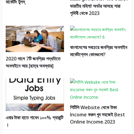
মার্কেটিং টুলস্
ভারতীয় মহিলা! অর্ডার আসছে সারা
পৃথিবী থেকে 2023
বাংলাদেশের সবচেয়ে জনপ্রিয় অনলাইন
মার্কেটপ্লেস কোনগুলো?
2020 সালে 7টি জনপ্রিয় পদ্ধতিতে
অনলাইনে আয় [ছাত্র অবস্থায়]
পিটিসি Website থেকে টাকা
Income করুন খুব সহজেই Best
এবার টাকা হাতে পাবেন ১০০% গ্যারান্টি
Online Income.2023
।