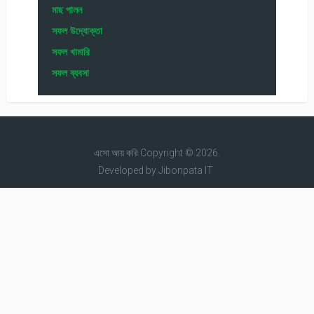
মাছ পালন
সফল উদ্যোক্তা
সফল খামারি
সফল ব্যবসা
এসো আয় করি
Copyright © 2026.
Developed by
Jibonpata IT