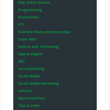
Play online Games
Programming
Promotions
PTC
Revenue Share and invest plan
Scam Alert
Science and Technology
Search engine
SEO
sms marketing
Social Media
Social Media Marketing
solution
Sponsored Post
Tips & tricks