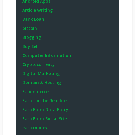
Android Apps
Article Writing
Bank Loan
bitcoin
Blogging
Buy Sell
Computer Information
Cryptocurrency
Digital Marketing
Domain & Hosting
E-commerce
Earn for the Real life
Earn From Data Entry
Earn From Social Site
earn money