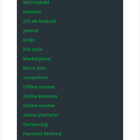
INSTAGRAM
Internet
iOS এবং Android
Jeneral
krishi
life style
Marketplace
Micro Jobs
occupation
Offline income
Online Business
Online Income
online platform
Outsorcing
Payment Method