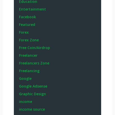
Education
Entertainment
Facebook
Featured
Forex
Forex Zone
Free Coin/Airdrop
Freelancer
Freelancers Zone
Freelancing
Google
Google Adsense
Graphic Design
income
income source