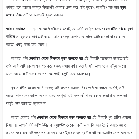
পর্যন্ত পড়ে তাদের সমস্ত বিষয়গুলি বোঝার চেষ্টা করে নাই সুতরাং আপনিও আপনার
ব্লগ
লেখার নিয়ম
এটিকে অবশ্যই যুক্ত করবেন।
আমার মতামত :
প্রথমে আমি স্বীকার করেছি যে আমি ব্যক্তিগতভাবে
মোবাইল থেকে ব্লগ
বানিয়ে
তা ব্যবহার করি এই কারণে আমার জন্য আপনাদের কাছে এটিকে বলা বা বোঝানো
হয়তো একটু সহজ হয়ে গেছে।
আবারো বলি
মোবাইল থেকে কিভাবে ব্লক বানাতে হয়
এই বিষয়টি অনেকেই জানতে চাই
তাই আমি এটি কে আমার মত করে সহজ ভাষায় বর্ণনা করেছি যদি আপনাদের সত্যি ভালো
লেগে থাকে বা উপকার হয় তবে অবশ্যই কমেন্ট করে জানাবেন।
খুব সাবলীল ভাষায় আমি যেহেতু এই ব্লগের সমস্ত বিষয় গুলি আলোচনা করেছি তাই
হয়তো আপনাদের ভালো লাগবে এবং অবশ্যই এই সম্পর্কে আরও কোন জিজ্ঞাসা থাকলে তা
কমেন্ট বক্সে জানাতে ভুলবেন না।
আরো একবার বলি
মোবাইল থেকে কিভাবে ব্লক বানাতে হয়
এই বিষয়টি খুব জটিল কোনো
বিষয় নয় আপনি যদি কম্পিউটার বা ল্যাপটপ থেকে একটি ব্লগ কি করে তৈরি করতে হয় তা
জানেন তবে অবশ্যই শুধুমাত্র আপনার মোবাইল ফোনের ব্রাউজারটিকে ডেক্সটপ মোড অন করে