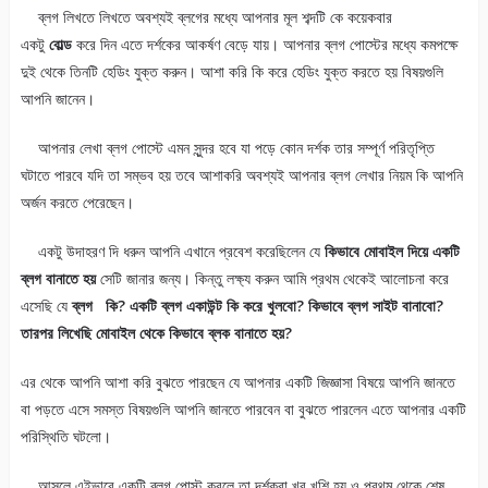
ব্লগ লিখতে লিখতে অবশ্যই ব্লগের মধ্যে আপনার মূল শব্দটি কে কয়েকবার
একটু
বোল্ড
করে দিন এতে দর্শকের আকর্ষণ বেড়ে যায়। আপনার ব্লগ পোস্টের মধ্যে কমপক্ষে
দুই থেকে তিনটি হেডিং যুক্ত করুন। আশা করি কি করে হেডিং যুক্ত করতে হয় বিষয়গুলি
আপনি জানেন।
আপনার লেখা ব্লগ পোস্টে এমন সুন্দর হবে যা পড়ে কোন দর্শক তার সম্পূর্ণ পরিতৃপ্তি
ঘটাতে পারবে যদি তা সম্ভব হয় তবে আশাকরি অবশ্যই আপনার ব্লগ লেখার নিয়ম কি আপনি
অর্জন করতে পেরেছেন।
একটু উদাহরণ দি ধরুন আপনি এখানে প্রবেশ করেছিলেন যে
কিভাবে মোবাইল দিয়ে একটি
ব্লগ বানাতে হয়
সেটি জানার জন্য। কিন্তু লক্ষ্য করুন আমি প্রথম থেকেই আলোচনা করে
এসেছি যে
ব্লগ কি? একটি ব্লগ একাউন্ট কি করে খুলবো? কিভাবে ব্লগ সাইট বানাবো?
তারপর লিখেছি মোবাইল থেকে কিভাবে ব্লক বানাতে হয়?
এর থেকে আপনি আশা করি বুঝতে পারছেন যে আপনার একটি জিজ্ঞাসা বিষয়ে আপনি জানতে
বা পড়তে এসে সমস্ত বিষয়গুলি আপনি জানতে পারবেন বা বুঝতে পারলেন এতে আপনার একটি
পরিস্থিতি ঘটলো।
আসলে এইভাবে একটি ব্লগ পোস্ট করলে তা দর্শকরা খুব খুশি হয় ও প্রথম থেকে শেষ