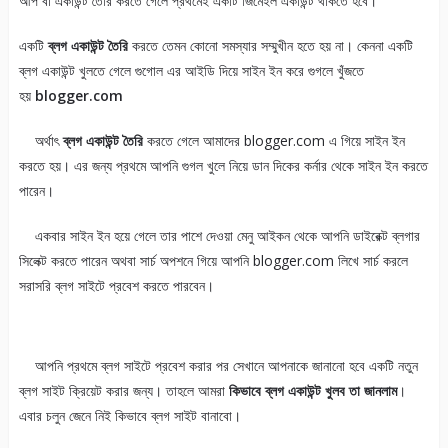
আপ বা একাউন্ট তৈরি করতে গেলে প্রথমেই একটি জিমেইল একাউন্ট থাকতে হবে।
একটি
ব্লগ একাউন্ট তৈরি
করতে তেমন কোনো সমস্যার সম্মুখীন হতে হয় না। কেননা একটি
ব্লগ একাউন্ট খুলতে গেলে গুগোল এর আইডি দিয়ে সাইন ইন করে গুগলে খুঁজতে
হয়
blogger.com
অর্থাৎ
ব্লগ একাউন্ট তৈরি
করতে গেলে আমাদের blogger.com এ গিয়ে সাইন ইন
করতে হয়। এর জন্য প্রথমে আপনি গুগল খুলে নিয়ে ডান দিকের কর্নার থেকে সাইন ইন করতে
পারেন।
একবার সাইন ইন হয়ে গেলে তার পাশে দেওয়া মেনু আইকন থেকে আপনি ডাইরেক্ট ব্লগার
সিলেক্ট করতে পারেন অথবা সার্চ অপশনে গিয়ে আপনি blogger.com লিখে সার্চ করলে
সরাসরি ব্লগ সাইটে প্রবেশ করতে পারবেন।
আপনি প্রথমে ব্লগ সাইটে প্রবেশ করার পর সেখানে আপনাকে জানানো হবে একটি নতুন
ব্লগ সাইট ক্রিয়েট করার জন্য। তাহলে আমরা
কিভাবে ব্লগ একাউন্ট খুলব তা জানলাম
।
এবার চলুন জেনে নিই কিভাবে ব্লগ সাইট বানাবো।