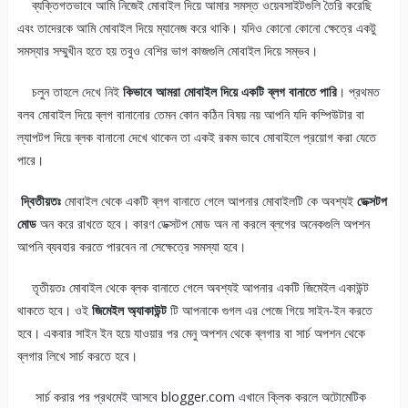
ব্যক্তিগতভাবে আমি নিজেই মোবাইল দিয়ে আমার সমস্ত ওয়েবসাইটগুলি তৈরি করেছি
এবং তাদেরকে আমি মোবাইল দিয়ে ম্যানেজ করে থাকি। যদিও কোনো কোনো ক্ষেত্রে একটু
সমস্যার সম্মুখীন হতে হয় তবুও বেশির ভাগ কাজগুলি মোবাইল দিয়ে সম্ভব।
চলুন তাহলে দেখে নিই
কিভাবে আমরা মোবাইল দিয়ে একটি ব্লগ বানাতে পারি
। প্রথমত
বলব মোবাইল দিয়ে ব্লগ বানানোর তেমন কোন কঠিন বিষয় নয় আপনি যদি কম্পিউটার বা
ল্যাপটপ দিয়ে ব্লক বানানো দেখে থাকেন তা একই রকম ভাবে মোবাইলে প্রয়োগ করা যেতে
পারে।
দ্বিতীয়তঃ
মোবাইল থেকে একটি ব্লগ বানাতে গেলে আপনার মোবাইলটি কে অবশ্যই
ডেক্সটপ
মোড
অন করে রাখতে হবে। কারণ ডেক্সটপ মোড অন না করলে ব্লগের অনেকগুলি অপশন
আপনি ব্যবহার করতে পারবেন না সেক্ষেত্রে সমস্যা হবে।
তৃতীয়তঃ মোবাইল থেকে ব্লক বানাতে গেলে অবশ্যই আপনার একটি জিমেইল একাউন্ট
থাকতে হবে। ওই
জিমেইল অ্যাকাউন্ট
টি আপনাকে গুগল এর পেজে গিয়ে সাইন-ইন করতে
হবে। একবার সাইন ইন হয়ে যাওয়ার পর মেনু অপশন থেকে ব্লগার বা সার্চ অপশন থেকে
ব্লগার লিখে সার্চ করতে হবে।
সার্চ করার পর প্রথমেই আসবে blogger.com এখানে ক্লিক করলে অটোমেটিক