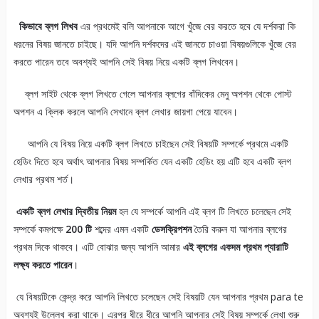
কিভাবে ব্লগ লিখব
এর প্রথমেই বলি আপনাকে আগে খুঁজে বের করতে হবে যে দর্শকরা কি
ধরনের বিষয় জানতে চাইছে। যদি আপনি দর্শকদের এই জানতে চাওয়া বিষয়গুলিকে খুঁজে বের
করতে পারেন তবে অবশ্যই আপনি সেই বিষয় নিয়ে একটি ব্লগ লিখবেন।
ব্লগ সাইট থেকে ব্লগ লিখতে গেলে আপনার ব্লগের বাঁদিকের মেনু অপশন থেকে পোস্ট
অপশন এ ক্লিক করলে আপনি সেখানে ব্লগ লেখার জায়গা পেয়ে যাবেন।
আপনি যে বিষয় নিয়ে একটি ব্লগ লিখতে চাইছেন সেই বিষয়টি সম্পর্কে প্রথমে একটি
হেডিং দিতে হবে অর্থাৎ আপনার বিষয় সম্পর্কিত যেন একটি হেডিং হয় এটি হবে একটি ব্লগ
লেখার প্রথম শর্ত।
একটি ব্লগ লেখার দ্বিতীয় নিয়ম
হল যে সম্পর্কে আপনি এই ব্লগ টি লিখতে চলেছেন সেই
সম্পর্কে কমপক্ষে
200 টি
শব্দের এমন একটি
ডেসক্রিপশন
তৈরি করুন যা আপনার ব্লগের
প্রথম দিকে থাকবে। এটি বোঝার জন্য আপনি আমার
এই ব্লগের একদম প্রথম প্যারাটি
লক্ষ্য করতে পারেন
।
যে বিষয়টিকে কেন্দ্র করে আপনি লিখতে চলেছেন সেই বিষয়টি যেন আপনার প্রথম para te
অবশ্যই উল্লেখ করা থাকে। এরপর ধীরে ধীরে আপনি আপনার সেই বিষয় সম্পর্কে লেখা শুরু