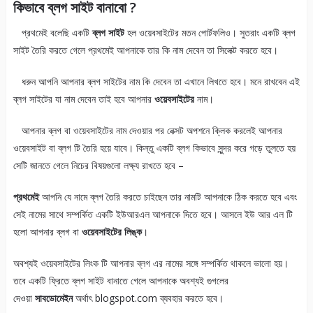
কিভাবে ব্লগ সাইট বানাবো ?
প্রথমেই বলেছি একটি
ব্লগ সাইট
হল ওয়েবসাইটের মতন পোর্টফলিও। সুতরাং একটি ব্লগ
সাইট তৈরি করতে গেলে প্রথমেই আপনাকে তার কি নাম দেবেন তা সিলেক্ট করতে হবে।
ধরুন আপনি আপনার ব্লগ সাইটের নাম কি দেবেন তা এখানে লিখতে হবে। মনে রাখবেন এই
ব্লগ সাইটের যা নাম দেবেন তাই হবে আপনার
ওয়েবসাইটের
নাম।
আপনার ব্লগ বা ওয়েবসাইটের নাম দেওয়ার পর নেক্সট অপশনে ক্লিক করলেই আপনার
ওয়েবসাইট বা ব্লগ টি তৈরি হয়ে যাবে। কিন্তু একটি ব্লগ কিভাবে সুন্দর করে গড়ে তুলতে হয়
সেটি জানতে গেলে নিচের বিষয়গুলো লক্ষ্য রাখতে হবে –
প্রথমেই
আপনি যে নামে ব্লগ তৈরি করতে চাইছেন তার নামটি আপনাকে ঠিক করতে হবে এবং
সেই নামের সাথে সম্পর্কিত একটি ইউআরএল আপনাকে দিতে হবে। আসলে ইউ আর এল টি
হলো আপনার ব্লগ বা
ওয়েবসাইটের লিঙ্ক
।
অবশ্যই ওয়েবসাইটের লিংক টি আপনার ব্লগ এর নামের সঙ্গে সম্পর্কিত থাকলে ভালো হয়।
তবে একটি ফ্রিতে ব্লগ সাইট বানাতে গেলে আপনাকে অবশ্যই গুগলের
দেওয়া
সাবডোমেইন
অর্থাৎ blogspot.com ব্যবহার করতে হবে।