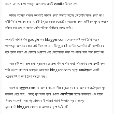
করতে চান তবে সে ক্ষেত্রে আপনাকে একটি
ডোমেইন
কিনতে হবে।
আমার মতামত থাকবে অবশ্যই আপনি একটি উন্নত মানের ডোমেইন কিনে একটি ব্লগ
সাইট তৈরি করবেন কারণ একটি উন্নত মানের ডোমেইন আমাদের ব্লগ সাইট কে খুব ভালভাবে
পরিচয় দান করে ও আমরা বেশি পরিমান ভিজিটর পেতে পারি।
অবশ্যই আপনি যদি google-এর blogger.com থেকে একটি ব্লগ তৈরি করেন
সেক্ষেত্রে আপনার কোন চার্জ দিতে হয় না। কিন্তু একটি কাস্টম ডোমেইন যদি আপনি এর
সঙ্গে যুক্ত করেন সে ক্ষেত্রে শুধুমাত্র ওই ডোমেইনের জন্য আপনাকে চার্জ দিতে দিতে হয়।
আরেকটি কথা বলে রাখা প্রয়োজন তাহলো যদি আপনি যথেষ্ট পরিমাণ ভালো একটি ব্লগ
তৈরী করতে চান তবে অবশ্যই আপনাকে blogger.com ছেড়ে
ওয়ার্ডপ্রেসে
একটি
ওয়েবসাইট বা ব্লগ তৈরি করতে হবে।
কারণ blogger.com এ অনেক ধরনের সীমাবদ্ধতা থাকে যা আমরা ওয়ার্ডপ্রেসে খুব
সহজেই পেয়ে যাই। কিন্তু মূল বিষয় হলো এখানে
ওয়ার্ডপ্রেস
অনেক ব্যয়বহুল এবং তাকে
শিখতে অনেকটা সময় প্রয়োজন তাই আমরা প্রাথমিকভাবে প্রায় সমস্ত
ব্লগাররাই blogger.com এ আমাদের ব্লগ তৈরি করি।