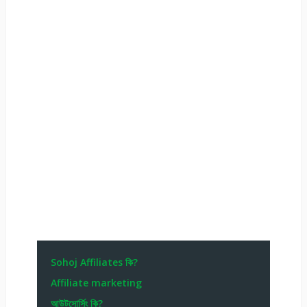
Sohoj Affiliates কি?
Affiliate marketing
আউটসোর্সিং কি?