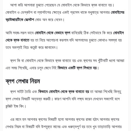
আশা করি আপনারা বুঝতে পেরেছেন যে মোবাইল থেকে কিভাবে ব্লক বানাতে হয়।
মোবাইল ও ডেস্কটপ বা ল্যাপটপের ক্ষেত্রে একই প্রসেস থাকে শুধুমাত্র আপনার
মোবাইলের
ব্রাউজারটিকে ডেক্সটপ
মোড অন করে নেবেন।
আমি সহজ-সরল ভাবে
মোবাইল থেকে যেভাবে ব্লগ
বানিয়েছি ঠিক সেইভাবে কি করে
মোবাইল
থেকে ব্লক বানাতে
হয় তা নিয়ে আলোচনা করলাম যদি আপনাদের বুঝতে কোথাও সমস্যা হয়
তবে অবশ্যই নিচে কমেন্ট করে জানাবেন।
ব্লগ কি বা মোবাইল থেকে কিভাবে ব্লক বানাতে হয় এবং ব্লগের সব খুঁটিনাটি গুলো আমরা
এত সময় শিখেছি, এবার চলুন জেনে নিই
কিভাবে একটি ব্লগ লিখতে হয়
।
ব্লগ লেখার নিয়ম
ব্লগ সাইট তৈরি এবং
কিভাবে মোবাইল থেকে ব্লক বানাতে হয়
তা আমরা শিখেছি কিন্তু
ব্লগ লেখার বিষয়টি অত্যন্ত জরুরী। কারণ আপনি যদি লক্ষ্য করেন দেখবেন সকলেই বলে
কন্টাক্ট ইজ কিং।
এর মানে হল আপনার ব্লগের বিষয়টি হলো আপনার ব্লগের রাজা হঠাৎ আপনার ব্লগের
লেখার নিয়ম বা বিষয়টি যদি উপযুক্ত মানের এবং গুরুত্বপূর্ণ হয় তবে খুব তাড়াতাড়ি আপনার