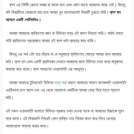
ব্লগ এর নির্দিষ্ট কোনো সংজ্ঞা বা কাকে বলে এমন কোন ধারণা আমাদের কাছে নেই। কিন্তু
যদি বিষয়টিকে বোঝানো যায় তবে আমরা খুব ভালোভাবেই বিষয়টি বুঝতে পারি।
ব্লগ হল
আসলে একটি পোর্টফলিও।
আমরা আমাদের ব্যক্তিগত জ্ঞান বা বিভিন্ন তথ্য এই ব্লগে লিখতে পারি। অর্থাৎ বলতে
পারি ব্যক্তিগত প্রয়োজনে আমরা এই ব্লগ গুলি ব্যবহার করে থাকি।
কিন্তু এর অর্থ এটা হয়ে দাঁড়ায় না যে শুধুমাত্র ব্যক্তিগত ক্ষেত্রে আমরা ব্লগ ব্যবহার
করি। ব্লগ হল এমন একটি প্ল্যাটফরম যেখানে আমাদের জানা বিভিন্ন তথ্য অন্য মানুষদের
সাহায্য করে থাকে। ব্লগ সাধারণত ওয়েবসাইট এর সমতুল্য।
আমরা সচরাচর ইন্টারনেটে বিভিন্ন
তথ্য সার্চ
করলে আমাদের সামনে অনেকগুলি ওয়েবসাইট
এরঠিকানা চলে আসে এবং এর থেকে যেকোনো একটিকে আমরা বেছে নিয়ে তাতে প্রবেশ
করি।
এই সকল ওয়েবসাইট গুলোতে বিভিন্ন প্রকার তথ্য দেওয়া থাকে যা আমাদের ইচ্ছাকে পূরণ
করে থাকে। এই বিষয়গুলি নিশ্চয়ই কোন ব্যক্তি তার নিজের মতো করে লিখে রেখেছে
আমাদেরকে সাহায্য করার জন্য।