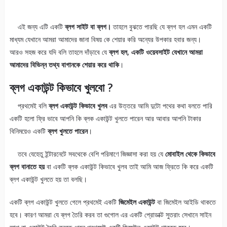
এই জন্য এটি একটি
ব্লগ সাইট বা ব্লগ।
তাহলে বুঝতে পারছি যে ব্লগ হল এমন একটি
মাধ্যম যেখানে আমরা আমাদের জানা বিষয় কে শেয়ার করি অন্যের উপকার হবার জন্য।
আরও সহজ করে যদি বলি তাহলে দাঁড়াবে যে
ব্লগ হল, একটি ওয়েবসাইট যেখানে আমরা
আমাদের বিভিন্ন তথ্য বাগানকে শেয়ার করে থাকি
।
ব্লগ একাউন্ট কিভাবে খুলবো ?
প্রথমেই বলি
ব্লগ একাউন্ট কিভাবে খুলব
এর উত্তরে আমি দুটো পথের কথা বলতে পারি
একটি হলো ফ্রি ভাবে আপনি কি ব্লক একাউন্ট খুলতে পারেন আর আবার আপনি টাকার
বিনিময়েও একটি
ব্লগ খুলতে পারেন
।
তবে যেহেতু ইন্টারনেটে সবথেকে বেশি পরিমাণে জিজ্ঞাসা করা হয় যে
মোবাইল থেকে কিভাবে
ব্লগ বানাতে হয়
বা একটি ব্লক একাউন্ট কিভাবে খুলব তাই আমি আজ ফ্রিতে কি করে একটি
ব্লগ একাউন্ট খুলতে হয় তা বলছি।
একটি ব্লগ একাউন্ট খুলতে গেলে প্রথমেই একটি
জিমেইল একাউন্ট
বা জিমেইল আইডি থাকতে
হবে। কারণ আমরা যে ব্লগ তৈরি করব তা গুগোল এর একটি প্রোডাক্ট সুতরাং সেখানে সাইন