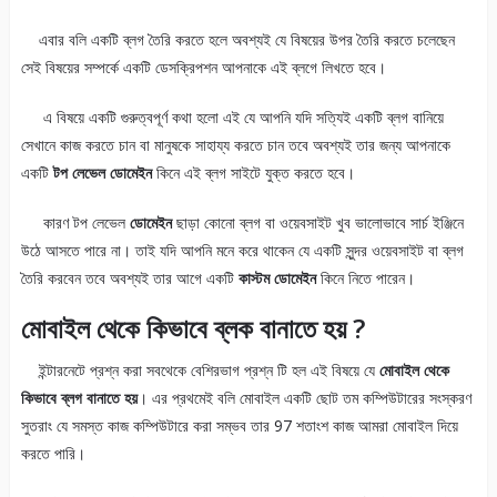
এবার বলি একটি ব্লগ তৈরি করতে হলে অবশ্যই যে বিষয়ের উপর তৈরি করতে চলেছেন
সেই বিষয়ের সম্পর্কে একটি ডেসক্রিপশন আপনাকে এই ব্লগে লিখতে হবে।
এ বিষয়ে একটি গুরুত্বপূর্ণ কথা হলো এই যে আপনি যদি সত্যিই একটি ব্লগ বানিয়ে
সেখানে কাজ করতে চান বা মানুষকে সাহায্য করতে চান তবে অবশ্যই তার জন্য আপনাকে
একটি
টপ লেভেল ডোমেইন
কিনে এই ব্লগ সাইটে যুক্ত করতে হবে।
কারণ টপ লেভেল
ডোমেইন
ছাড়া কোনো ব্লগ বা ওয়েবসাইট খুব ভালোভাবে সার্চ ইঞ্জিনে
উঠে আসতে পারে না। তাই যদি আপনি মনে করে থাকেন যে একটি সুন্দর ওয়েবসাইট বা ব্লগ
তৈরি করবেন তবে অবশ্যই তার আগে একটি
কাস্টম ডোমেইন
কিনে নিতে পারেন।
মোবাইল থেকে কিভাবে ব্লক বানাতে হয় ?
ইন্টারনেটে প্রশ্ন করা সবথেকে বেশিরভাগ প্রশ্ন টি হল এই বিষয়ে যে
মোবাইল থেকে
কিভাবে ব্লগ বানাতে হয়
। এর প্রথমেই বলি মোবাইল একটি ছোট তম কম্পিউটারের সংস্করণ
সুতরাং যে সমস্ত কাজ কম্পিউটারে করা সম্ভব তার 97 শতাংশ কাজ আমরা মোবাইল দিয়ে
করতে পারি।