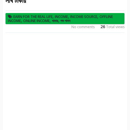
লাখ টাকায়
,
,
,
EARN FOR THE REAL LIFE
INCOME
INCOME SOURCE
OFFLINE
,
,
,
INCOME
ONLINE INCOME
খামার
পশু পালন
26
No comments
Total views