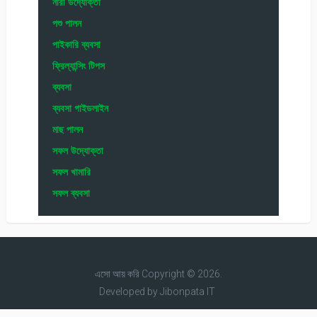
নারী উদ্যোক্তা
পশু পালন
পাইকারি ব্যবসা
ফ্রিল্যান্সিং টিপস
ব্যবসা
ব্যবসা গাইডলাইন
মাছ পালন
সফল উদ্যোক্তা
সফল খামারি
সফল ব্যবসা
এসো আয় করি
Copyright © 2026.
Developed by
Jibonpata IT