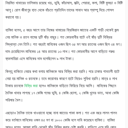
নিয়মিত খাবারের তালিকায় রয়েছে খড়, ভুষি, কাঁচাঘাস, মাল্টা, পেয়ারা, কলা, মিষ্টি কুমড়া ও মিষ্টি
আলু। রোগ জীবাণুর হাত থেকে বাঁচতে প্রতিদিন তাদের সাবান আর শ্যাম্পু দিয়ে গোসল
করানো হয়।
হামিদা বলেন, ৫ বছর আগে তার নিজের খামারের ফ্রিজিয়ান জাতের একটি গাড়ী থেকেই জন্ম
নেয় মানিক ও রতন নামের দুটি ষাঁড় বাছুর। গত কোরবানীর হাটে ওই ষাঁড় দুটি বিক্রির
সিদ্ধান্ত নেন তিনি। গত বছরই মানিকের ওজন ছিল ৩৫ মণ আর রতনের ওজন ছিল ৩৪ মণ।
দাম চেয়েছিলেন মানিকের ১৪ আর রতনের ১৩ লাখ। গত কোরবানীর আগে বাড়িতে গরুর
ব্যবসায়িরা এসে মানিকের দাম বলেছিলেন ৯ লাখ টাকা।
কিন্তু বাকিতে নেয়ার কথা বলায় মানিককে আর বিক্রি করা হয়নি। পরে ঢাকার গাবতলী হাটে
নেয়া হয় মানিক ও রতনকে। তবে করোনার কারণে হাটে নিয়েও সুবিধা হয়নি। মাত্র ৪ লাখ
টাকায় রতনকে
বিক্রি করা
হলেও মানিককে বাড়িতে ফিরিয়ে নিয়ে আসি। মানিকের পিছনে
দৈনিক খাবার লাগছে ১৭ কেজি গমের ভুষি, ৪ কেজি ছোলা, ২ কেজি খুদের ভাত, আধা কেজি
সরিষার খৈল।
এছাড়াও দৈনিক তাকে খাওয়ানো হচ্ছে নানা জাতের পাকা কলা। গত এক বছর লালন পালন
করে বর্তমানে মানিকের ওজন ৪৫ মণ বা ১৮০০ কেজি বলে দাবি করেছেন হামিদা। হামিদা
আরও বলেন, আমরা বাড়ি থেকেই ষাঁড় বিক্রি করার চেষ্টা করছি। বাড়িতে এসে যদি কোন