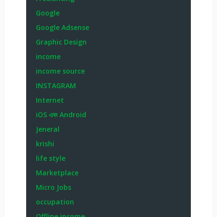
Google
Google Adsense
Graphic Design
income
income source
INSTAGRAM
Internet
iOS এবং Android
Jeneral
krishi
life style
Marketplace
Micro Jobs
occupation
Offline income