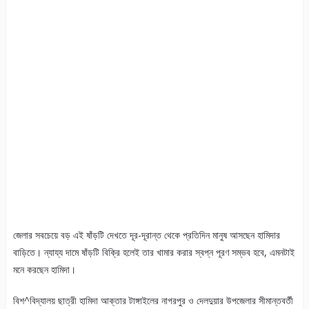
জেলার সবচেয়ে বড় এই ষাঁড়টি দেখতে দূর-দূরান্ত থেকে প্রতিদিন মানুষ আসছেন হামিদার
বাড়িতে। ন্যায্য দামে ষাঁড়টি বিক্রি হলেই তার খামার করার স্বপ্ন পূরণ সম্ভব হবে, এমনটাই
মনে করছেন হামিদা।
বিশ^বিদ্যালয় ছাত্রী হামিদা আক্তার টাঙ্গাইলের নাগরপুর ও দেলদুয়ার উপজেলার সীমান্তবর্তী