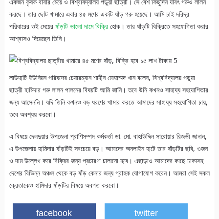
একজন কৃষক বাবার মেয়ে ও বিশ্ববিদ্যালয় পড়ুয়া ছাত্রী। সে বেশ কিছুদিন যাবৎ গরুও লালন
করছে। তার ছোট খামারে এবার ৪৫ মণের একটি ষাঁড় গরু হয়েছে। আমি চাই দরিদ্র
পরিবারের ওই মেয়ের
ষাঁড়টি ভালো দামে বিক্রি
হোক। তার ষাঁড়টি বিক্রিতে সহযোগিতা করার
আশ্বাসও দিয়েছেন তিনি।
লাউহাটি ইউনিয়ন পরিষদের চেয়ারম্যান শাহীন মোহাম্মদ খান বলেন, বিশ্ববিদ্যালয় পড়ুয়া
ছাত্রী হামিদার গরু লালন পালনের বিষয়টি আমি জানি। তবে উনি কখনও সাহায্য সহযোগিতার
জন্য আসেননি। যদি তিনি কখনও বড় ধরণের খামার করতে আমাদের সাহায্য সহযোগিতা চায়,
তবে অবশ্যয় করবো।
এ বিষয়ে দেলদুয়ার উপজেলা প্রাণিসম্পদ কর্মকর্তা ডা. মো. বাহাউদ্দিন সারোয়ার রিজভী জানান,
এ উপজেলায় হামিদার ষাঁড়টিই সবচেয়ে বড়। আমাদের অনলাইন হাটে তার ষাঁড়টির ছবি, ওজন
ও দাম উল্লেখ করে বিক্রির জন্য প্রচারণা চালানো হবে। এছাড়াও আমাদের কাছে ঢাকাসহ
দেশের বিভিন্ন অঞ্চল থেকে বড় ষাঁড় কেনার জন্য গ্রাহক যোগাযোগ করেন। আমরা সেই সকল
ক্রেতাকেও হামিদার ষাঁড়টির বিষয়ে অবগত করবো।
facebook
twitter