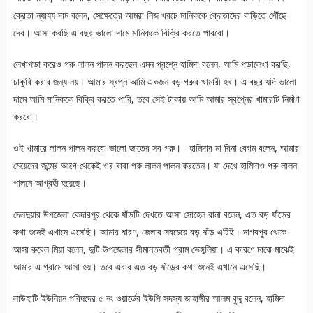
ক্রেতা ন্যায্য দাম বলেন, সেক্ষেত্রে আমরা নিজ খরচে মানিককে ক্রেতাদের বাড়িতে পৌঁছে
দেব। আসা করছি এ বছর ভালো দামে মানিককে বিক্রি করতে পারবো।
লেখাপড়া করেও গরু লালন পালন করছেন এমন প্রশ্নে হামিদা বলেন, আমি পড়ালেখা করছি,
চাকুরি করার জন্য নয়। আমার স্বপ্ন আমি একজন বড় গরুর খামারী হব। এ বছর যদি ভালো
দামে আমি মানিককে বিক্রি করতে পারি, তবে সেই টাকায় আমি আমার স্বপ্নের খামারটি নির্মাণ
করবো।
ওই খামারে লালন পালন করবো ভালো জাতের সব গরু। হামিদার মা রিনা বেগম বলেন, আমার
মেয়েদের জন্মের আগে থেকেই ওর বাবা গরু লালন পালন করতেন। যা দেখে হামিদাও গরু লালন
পালনে আগ্রহী হয়েছে।
দেলদুয়ার উপজেলা কেদারপুর থেকে ষাঁড়টি দেখতে আসা সোহেল রানা বলেন, এত বড় ষাঁড়ের
কথা শুনেই এখানে এসেছি। আমার ধারণ, জেলার সবচেয়ে বড় ষাঁড় এটিই। নাগরপুর থেকে
আসা রুবেল মিয়া বলেন, দুটি উপজেলার সীমান্তবর্তী গ্রাম ভেঙ্গুলিয়া। এ কারণে মাঝে মাঝেই
আমার এ গ্রামে আসা হয়। তবে এবার এত বড় ষাঁড়ের কথা শুনেই এখানে এসেছি।
লাউহাটি ইউনিয়ন পরিষদের ৫ নং ওয়ার্ডের ইউপি সদস্য জাহাঙ্গীর আলম বুদ্দু বলেন, হামিদা