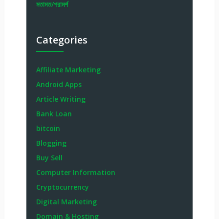
মতামত/পরামর্শ
Categories
Affiliate Marketing
Android Apps
Article Writing
Bank Loan
bitcoin
Blogging
Buy Sell
Computer Information
Cryptocurrency
Digital Marketing
Domain & Hosting