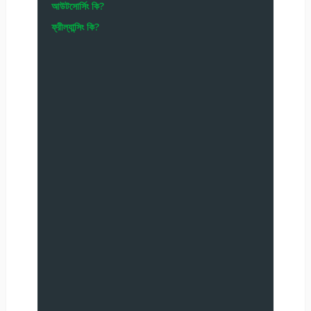
আউটসোর্সিং কি?
ফ্রীল্যান্সিং কি?