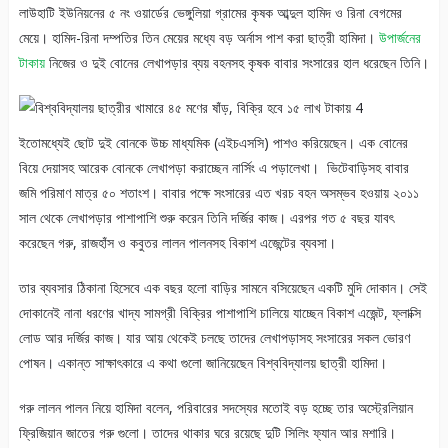
লাউহাটি ইউনিয়নের ৫ নং ওয়ার্ডের ভেঙ্গুলিয়া গ্রামের কৃষক আব্দুল হামিদ ও রিনা বেগমের
মেয়ে। হামিদ-রিনা দম্পতির তিন মেয়ের মধ্যে বড় অর্নাস পাশ করা ছাত্রী হামিদা।
উপার্জনের
টাকায়
নিজের ও দুই বোনের লেখাপড়ার ব্যয় বহনসহ কৃষক বাবার সংসারের হাল ধরেছেন তিনি।
ইতোমধ্যেই ছোট দুই বোনকে উচ্চ মাধ্যমিক (এইচএসসি) পাশও করিয়েছেন। এক বোনের
বিয়ে দেয়াসহ আরেক বোনকে লেখাপড়া করাচ্ছেন নার্সিং এ পড়ালেখা। ভিটেবাড়িসহ বাবার
জমি পরিমাণ মাত্র ৫০ শতাংশ। বাবার পক্ষে সংসারের এত খরচ বহন অসম্ভব হওয়ায় ২০১১
সাল থেকে লেখাপড়ার পাশাপাশি শুরু করেন তিনি দর্জির কাজ। এরপর গত ৫ বছর যাবৎ
করেছেন গরু, রাজহাঁস ও কবুতর লালন পালনসহ বিকাশ এজেন্টের ব্যবসা।
তার ব্যবসার ঠিকানা হিসেবে এক বছর হলো বাড়ির সামনে বসিয়েছেন একটি মুদি দোকান। সেই
দোকানেই নানা ধরণের খাদ্য সামগ্রী বিক্রির পাশাপাশি চালিয়ে যাচ্ছেন বিকাশ এজেন্ট, ফ্লাক্সি
লোড আর দর্জির কাজ। যার আয় থেকেই চলছে তাদের লেখাপড়াসহ সংসারের সকল ভোরণ
পোষন। একান্ত সাক্ষাৎকারে এ কথা গুলো জানিয়েছেন বিশ্ববিদ্যালয় ছাত্রী হামিদা।
গরু লালন পালন নিয়ে হামিদা বলেন, পরিবারের সদস্যের মতোই বড় হচ্ছে তার অস্ট্রেলিয়ান
ফ্রিজিয়ান জাতের গরু গুলো। তাদের থাকার ঘরে রয়েছে দুটি সিলিং ফ্যান আর মশারি।