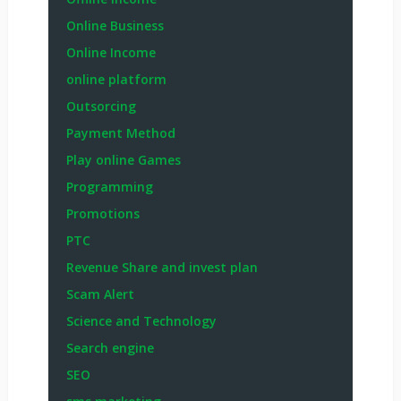
Online Business
Online Income
online platform
Outsorcing
Payment Method
Play online Games
Programming
Promotions
PTC
Revenue Share and invest plan
Scam Alert
Science and Technology
Search engine
SEO