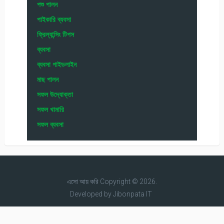
পশু পালন
পাইকারি ব্যবসা
ফ্রিল্যান্সিং টিপস
ব্যবসা
ব্যবসা গাইডলাইন
মাছ পালন
সফল উদ্যোক্তা
সফল খামারি
সফল ব্যবসা
এসো আয় করি
Copyright © 2026.
Developed by
Jibonpata IT