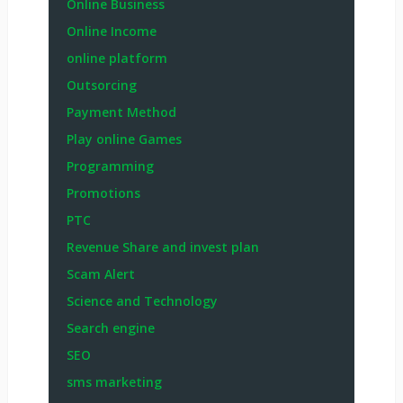
Online Business
Online Income
online platform
Outsorcing
Payment Method
Play online Games
Programming
Promotions
PTC
Revenue Share and invest plan
Scam Alert
Science and Technology
Search engine
SEO
sms marketing