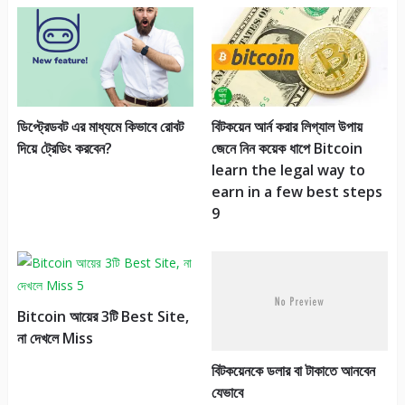
ডিপ্ট্রেডবট এর মাধ্যমে কিভাবে রোবট
বিটকয়েন আর্ন করার লিগ্যাল উপায়
দিয়ে ট্রেডিং করবেন?
জেনে নিন কয়েক ধাপে Bitcoin
learn the legal way to
earn in a few best steps
9
Bitcoin আয়ের 3টি Best Site,
না দেখলে Miss
বিটকয়েনকে ডলার বা টাকাতে আনবেন
যেভাবে