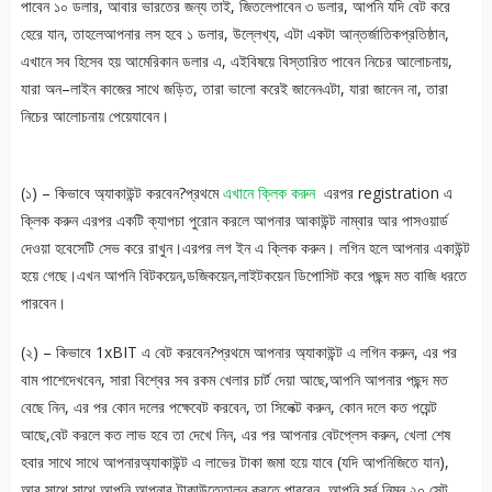
পাবেন ১০ ডলার, আবার ভারতের জন্য তাই, জিতলেপাবেন ৩ ডলার, আপনি যদি বেট করে
হেরে যান, তাহলেআপনার লস হবে ১ ডলার, উল্লেখ্য, এটা একটা আন্তর্জাতিকপ্রতিষ্ঠান,
এখানে সব হিসেব হয় আমেরিকান ডলার এ, এইবিষয়ে বিস্তারিত পাবেন নিচের আলোচনায়,
যারা অন–লাইন কাজের সাথে জড়িত, তারা ভালো করেই জানেনএটা, যারা জানেন না, তারা
নিচের আলোচনায় পেয়েযাবেন।
(১) – কিভাবে অ্যাকাউন্ট করবেন?প্রথমে
এখানে ক্লিক করুন
এরপর registration এ
ক্লিক করুন এরপর একটি ক্যাপচা পুরোন করলে আপনার আকাউন্ট নাম্বার আর পাসওয়ার্ড
দেওয়া হবেসেটি সেভ করে রাখুন।এরপর লগ ইন এ ক্লিক করুন। লগিন হলে আপনার একাউন্ট
হয়ে গেছে।এখন আপনি বিটকয়েন,ডজিকয়েন,লাইটকয়েন ডিপোসিট করে পছন্দ মত বাজি ধরতে
পারবেন।
(২) – কিভাবে 1xBIT এ বেট করবেন?প্রথমে আপনার অ্যাকাউন্ট এ লগিন করুন, এর পর
বাম পাশেদেখবেন, সারা বিশ্বের সব রকম খেলার চার্ট দেয়া আছে,আপনি আপনার পছন্দ মত
বেছে নিন, এর পর কোন দলের পক্ষেবেট করবেন, তা সিলেক্ট করুন, কোন দলে কত পয়েন্ট
আছে,বেট করলে কত লাভ হবে তা দেখে নিন, এর পর আপনার বেটপ্লেস করুন, খেলা শেষ
হবার সাথে সাথে আপনারঅ্যাকাউন্ট এ লাভের টাকা জমা হয়ে যাবে (যদি আপনিজিতে যান),
আর সাথে সাথে আপনি আপনার টাকাউত্তোলন করতে পারবেন, আপনি সর্ব নিম্ন ২০ সেন্ট