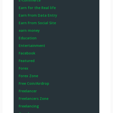
E-commerce
Earn for the Real life
Earn From Data Entry
Earn From Social Site
earn money
Education
Entertainment
Facebook
Featured
Forex
Forex Zone
Free Coin/Airdrop
Freelancer
Freelancers Zone
Freelancing