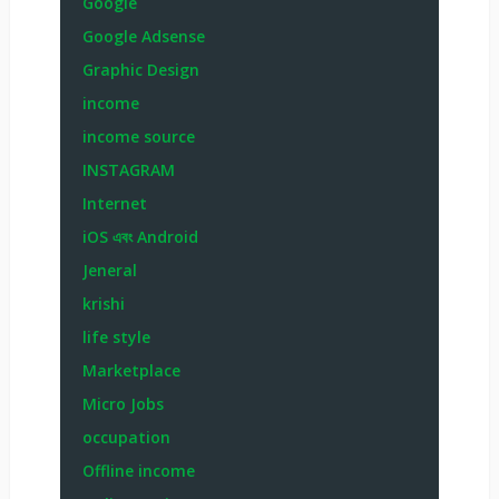
Google
Google Adsense
Graphic Design
income
income source
INSTAGRAM
Internet
iOS এবং Android
Jeneral
krishi
life style
Marketplace
Micro Jobs
occupation
Offline income