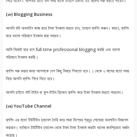
পেয়ে যাবেন। আপনার হাতে যদি সময় থাকে তাহলে একনই এই ব্যবসা শুরু করতে পারেন।
(১৮) Blogging Business
আপনি যদি অনলাইন কাজ করে টাকা ইনকাম করতে চান, তাহলে ব্লগিং করুন। কারণ, ব্লগিং
করে ভালো পরিমানে ইনকাম করা সম্ভব।
আমি নিজেই ঘরে বসে full-time professional blogging করছি এবং ভালো
পরিমানে ইনকাম করছি।
ব্লগিং শুরু করার জন্য আপনাকে বেশ কিছু বিষয়ে শিখতো হবে। ১ থেকে ২ মাসের মতো সময়
নিয়ে আপনি ব্লগিং শিখে নিতে হবে।
আপনি চাইলে পার্ট-টাইম বা ফুল-টাইম হিসেবে ব্লগিং করে টাকা ইনকাম করতে পারবেন।
(১৯) YouTube Channel
ব্লগিং এর মতো ইউটিউব চ্যানেল তৈরি করে সারা বিশ্বের প্রচুর লোকেরা অনলাইন বিজনেস
করছেন। বর্তমানে ইউটিউব চ্যানেল থেকে টাকা টাকা ইনকাম করাটা অনেক জনপ্রিয়তা অর্জন
করেছে।