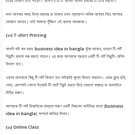
চায়ের দোকান দিতে পারেন। আপনি ৫-৬ টি আলদা আলদা রকমের চা তৈরি করবেন।
যখন আপনার কাছে ভিন্ন রকমের চা থাকবে তখন গ্রাহকগণ অধিক আগ্রহ নিয়ে আপনার
দোকানে আসবে। তাই সামান্য পুঁজিতে এই ব্যবসা লাভজনক।
(১০) T-shirt Printing
আপনি যদি কম খরচে
business idea in bangla
খুঁজে থাকেন, তাহলে টি-শার্ট
প্রিন্টিং ব্যবসা শুরু করতে পারেন। এর জন্য আপনাকে প্রথমে একটি টি-শার্ট প্রিন্টিং মেশিন
কিনতে হবে।
এরপর আপনাকে কিছু টি-শার্ট কিনতে হবে পাইকারি মূল্যে কিনতে পারবেন। এবার সুন্দর ছবি,
লেখা, কোম্পানি লোগো ইত্যাদি টি-শার্টে প্রিন্ট করতে দিয়ে সেগুলো বাজারে বা অনলাইনে
বিক্রি করুন।
আপনাকে টি-শার্ট ডিজাইনের মাধ্যমে দারুণ একটি বিজনেস আইডিয়া বাংলা (
business
idea in bangla
) সম্পর্কে জানিয়ে দিলাম।
(১১) Online Class