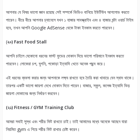
আপনার যে বিষয় ভালো জ্ঞান রয়েছে সেই সম্পর্কে ভিডিও বানিয়ে ইউটিউব আপলোড করতে
পারেন। ধীরে ধীরে আপনার চ্যানেলে যখন ১ হাজার সাবস্ক্রাইব এবং ৪ হাজার ঘন্টা ওয়ার্চ টাইম
হবে, তখন আপনি Google AdSense থেকে টাকা ইনকাম করতে পারবেন।
(
২০) Fast Food Stall
আপনি চাইলে যেকোনো ধরনের ফাস্ট ফুডের দোকান দিয়ে ভালো পরিমানে ইনকাম করতে
পারবেন। লোকেরা চপ, ঘুগনি, পকোড়া ইত্যাদি খেতে অনেক পছন্দ করে।
এই ধরনের ব্যবসা করার জন্য আপনাকে লক্ষ্য রাখতে হবে তৈরি করা খাবারে যেন স্বাদ থাকে।
তারপর একটি ভালো জায়গা দেখে দোকান দিতে পারেন। বাজার, স্কুল, কলেজ ইত্যাদি ভিড়
জায়গা দোকানের জন্য নির্ধারণ করবেন।
(২১) Fitness / GYM Training Club
আমরা সবাই সুস্থ এবং শরীর ফিট রাখতে চাই। তাই আমাদের মধ্যে অনেকে আছেন যারা
নিয়মিত gym এ গিয়ে শরীর ফিট রাখার চেষ্টা করেন।