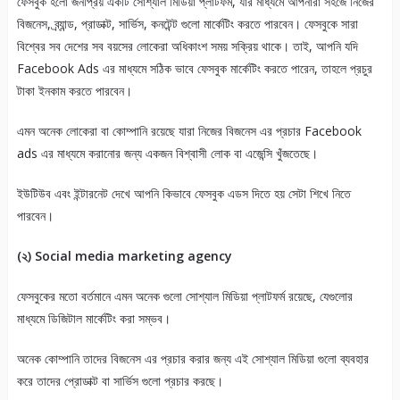
ফেসবুক হলো জনপ্রিয় একটি সোশ্যাল মিডিয়া প্লাটফর্ম, যার মাধ্যমে আপনারা সহজে নিজের
বিজনেস, ব্র্যান্ড, প্রাডাক্ট, সার্ভিস, কনটেন্ট গুলো মার্কেটিং করতে পারবেন। ফেসবুকে সারা
বিশ্বের সব দেশের সব বয়সের লোকেরা অধিকাংশ সময় সক্রিয় থাকে। তাই, আপনি যদি
Facebook Ads এর মাধ্যমে সঠিক ভাবে ফেসবুক মার্কেটিং করতে পারেন, তাহলে প্রচুর
টাকা ইনকাম করতে পারবেন।
এমন অনেক লোকেরা বা কোম্পানি রয়েছে যারা নিজের বিজনেস এর প্রচার Facebook
ads এর মাধ্যমে করানোর জন্য একজন বিশ্বাসী লোক বা এজেন্সি খুঁজতেছে।
ইউটিউব এবং ইন্টারনেট দেখে আপনি কিভাবে ফেসবুক এডস দিতে হয় সেটা শিখে নিতে
পারবেন।
(২) Social media marketing agency
ফেসবুকের মতো বর্তমানে এমন অনেক গুলো সোশ্যাল মিডিয়া প্লাটফর্ম রয়েছে, যেগুলোর
মাধ্যমে ডিজিটাল মার্কেটিং করা সম্ভব।
অনেক কোম্পানি তাদের বিজনেস এর প্রচার করার জন্য এই সোশ্যাল মিডিয়া গুলো ব্যবহার
করে তাদের প্রোডাক্ট বা সার্ভিস গুলো প্রচার করছে।