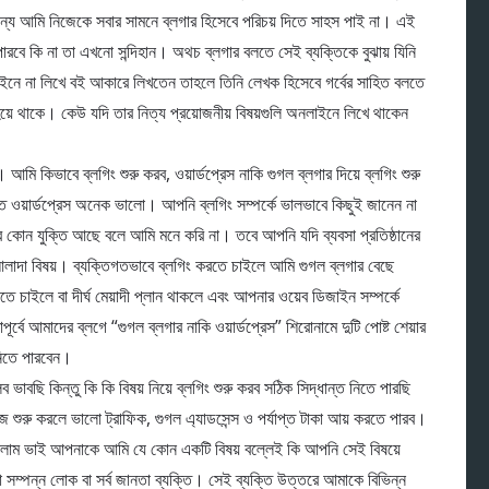
ন্য আমি নিজেকে সবার সামনে ব্লগার হিসেবে পরিচয় দিতে সাহস পাই না। এই
ে কি না তা এখনো সন্দিহান। অথচ ব্লগার বলতে সেই ব্যক্তিকে বুঝায় যিনি
াইনে না লিখে বই আকারে লিখতেন তাহলে তিনি লেখক হিসেবে গর্বের সাহিত বলতে
ে থাকে। কেউ যদি তার নিত্য প্রয়োজনীয় বিষয়গুলি অনলাইনে লিখে থাকেন
মি কিভাবে ব্লগিং শুরু করব, ওয়ার্ডপ্রেস নাকি গুগল ব্লগার দিয়ে ব্লগিং শুরু
ওয়ার্ডপ্রেস অনেক ভালো। আপনি ব্লগিং সম্পর্কে ভালভাবে কিছুই জানেন না
োর কোন যুক্তি আছে বলে আমি মনে করি না। তবে আপনি যদি ব্যবসা প্রতিষ্ঠানের
আলাদা বিষয়। ব্যক্তিগতভাবে ব্লগিং করতে চাইলে আমি গুগল ব্লগার বেছে
লতে চাইলে বা দীর্ঘ মেয়াদী প্লান থাকলে এবং আপনার ওয়েব ডিজাইন সম্পর্কে
র্বে আমাদের ব্লগে “গুগল ব্লগার নাকি ওয়ার্ডপ্রেস” শিরোনামে দুটি পোষ্ট শেয়ার
 নিতে পারবেন।
ভাবছি কিন্তু কি কি বিষয় নিয়ে ব্লগিং শুরু করব সঠিক সিদ্ধান্ত নিতে পারছি
 শুরু করলে ভালো ট্রাফিক, গুগল এ্যাডসেন্স ও পর্যাপ্ত টাকা আয় করতে পারব।
াম ভাই আপনাকে আমি যে কোন একটি বিষয় বল্লেই কি আপনি সেই বিষয়ে
 সম্পন্ন লোক বা সর্ব জানতা ব্যক্তি। সেই ব্যক্তি উত্তরে আমাকে বিভিন্ন