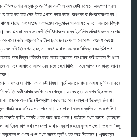
ডিও দেখার অত্যান্ত জনপ্রিয় একটা মাধ্যম সেটা বর্তমানে অজপাড়া গ্রাম
 আয় করা যায় সেই বিষয় এখনো সবার কাছে বোধগম্য বা বিশ্বাসযোগ্য নয়।
াওয়া যাচ্ছে এবং সহজে এ্যাডসেন্স অনুমোদন পাওয়া যাচ্ছে বলে অনেকে বিশ্বাস
়। তবে এখনো সব বাংলাদেশী ইউটিউবারদের জন্য ইউটিউব মনিটাইজেশন সাপোর্ট
। অনেকে বলেন ভাই অমুকের ইউটিউব চ্যানেলে দেখলাম লোকেশন বাংদেশ দেওয়া
্যানেল মনিটাইজেশন হচ্ছে না কেন? আবারও অনেকে বিভিন্ন রকম উল্ঠা পাল্ঠা
নলোড করে কিছুটা পরিবর্তন করে আমার চ্যানেলে আপলোড করি তাহলে কি গুগল
নিজে না দিয়ে আপাতত আপনাদের কাছে রেখে দিচ্ছি। তবে আপনার একান্ত জানার
পারেন।
গুগল এ্যাডসেন্স বিশাল বড় একটা বিষয়। পূর্বে অনেকে বাংলা ভাষায় ব্লগিং না করে
পি করি ইংরেজী ভাষায় ব্লগিং করে গেছেন। তাদের মূখ্য উদ্দেশ্য ছিল গুগল
করা বা নিজেকে অনলাইনে উপস্থাপন করার মত কোন লক্ষ্য বা উদ্দেশ্য ছিল না।
স পায়নি এবং ভবিষ্যতেও পাবে না। যার কারণে বাংলায় ব্লগিং না করে ইংলিশ
মধ্যেই ব্লগিং মার্কেট থেকে ঝরে পড়ে গেছে। বর্তমানে বাংলা ভাষায় এ্যাডসেন্স
ংলা আর্টিকেল কপি করার প্রবনতা আবারও ব্যাপাক হারে বৃদ্ধি পাচ্ছে। তাছাড়া কিছু
স অনুমোদন না পেয়ে এখন বাংলা ভাষায় ব্লগিং শুরু করে দিয়েছেন। এ্যাডসেন্স