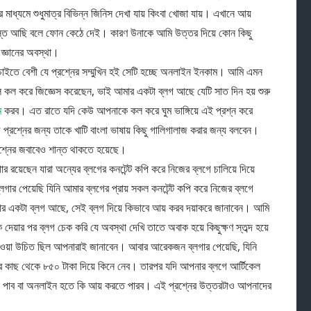
্যমে শুধুমাত্র বিভিন্ন জিনিস দেখা যায় কিংবা খোজা যায়। এখানে আয়
যস্ত আছি বলে ফোন কেঠে দেই। কারণ উনাকে আমি উত্তর দিয়ে কোন কিছু
 জ্ঞানের অবস্থা।
সবচাইতে বেশী যে প্রশ্নের সম্মুখিন হই সেটি হচ্ছে অনলাইন ইনকাম। আমি এমন
 কল করে জিজ্ঞেস করেছেন, ভাই আমার একটা ব্লগ আছে যেটি সাত দিন হয় শুরু
ম
করব। এত রাতে যদি কেউ আপনাকে কল করে ঘুম ভাঙ্গিয়ে এই প্রশ্ন করে
্রশ্নের জন্য তাকে খাটি বাংলা ভাষায় কিছু গালিগালাজ করার জন্য বলবেন।
শ্নের জবাবেও শান্ত থাকতে হয়েছে।
র রয়েছেন যারা অন্যের ব্লগের কনটেন্ট কপি করে নিজের ব্লগে চালিয়ে দিয়ে
পেয়েছি যিনি আমার ব্লগের প্রায় সকল কনটেন্ট কপি করে নিজের ব্লগে
র একটা ব্লগ আছে, সেই ব্লগ দিয়ে কিভাবে আয় করব দয়াকরে জানাবেন। আমি
য়ার পর ব্লগ চেক করি যে অবস্থা দেখি তাতে অবাক হয়ে কিছুক্ষণ স্তব্দ হয়ে
য়া উচিত ছিল আপনারাই জানাবেন। আবার আরেকজন ব্লগার পেয়েছি, যিনি
 কাছ থেকে ৮৫০ টাকা দিয়ে কিনে নেব। তারপর যদি আপনার ব্লগে আর্টিকেল
ন্স পাব বা অনলাইন হতে কি আয় করতে পারব। এই প্রশ্নের উত্তরটাও আপনাদের