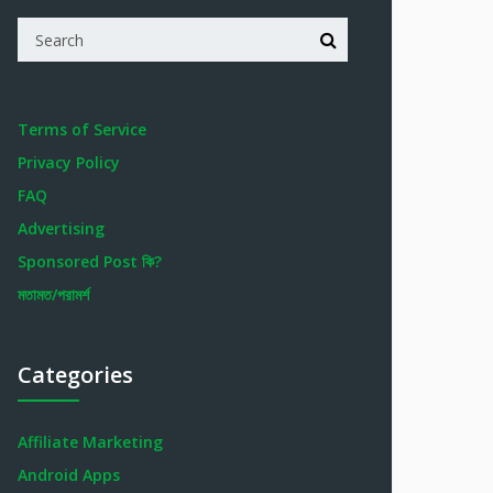
Terms of Service
Privacy Policy
FAQ
Advertising
Sponsored Post কি?
মতামত/পরামর্শ
Categories
Affiliate Marketing
Android Apps