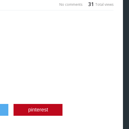
31
No comments
Total views
pinterest