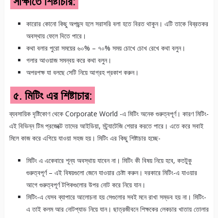
সাক্ষাতে শিষ্টাচার:
কারোর কোনো কিছু অপছন্দ হলে সরাসরি বলা হতে বিরত থাকুন। এটি তাকে বিব্রতকর
অবস্থায় ফেলে দিতে পারে।
কথা বলার পুরো সময়ের ৬০% – ৭০% সময় চোখে চোখ রেখে কথা বলুন।
গলার আওয়াজ সমন্বয় করে কথা বলুন।
অপরপক্ষ যা বলছে সেটি নিয়ে আগ্রহ প্রকাশ করুন।
৫. মিটিং এর শিষ্টাচার:
ব্যবসায়িক দৃষ্টিকোণ থেকে Corporate World -এ মিটিং অনেক গুরুত্বপূর্ণ। কারণ মিটিং-
এই বিভিন্ন টিম প্রজেক্টে তাদের আইডিয়া, স্ট্র্যাটেজি শেয়ার করতে পারে। এতে করে সবাই
মিলে কাজ করে এগিয়ে যাওয়া সহজ হয়। মিটিং এর কিছু শিষ্টাচার হচ্ছে-
মিটিং এ একেবারে শূন্য অবস্থায় যাবেন না। মিটিং কী বিষয় নিয়ে হবে, কতটুকু
গুরুত্বপূর্ণ – এই বিষয়গুলো জেনে যাওয়ার চেষ্টা করুন। দরকারে মিটিং-এ যাওয়ার
আগে গুরুত্বপূর্ণ টপিকগুলোর উপর নোট করে নিয়ে যান।
মিটিং-এ যেসব ব্যাপারে আলোচনা হয় সেগুলোর সবই মনে রাখা সম্ভব হয় না। মিটিং-
এ তাই কলম আর নোটপ্যাড নিয়ে যান। ছাত্রজীবনে শিক্ষকের লেকচার খাতায় তোলার