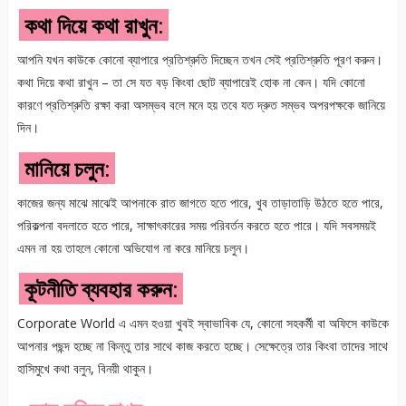
কথা দিয়ে কথা রাখুন:
আপনি যখন কাউকে কোনো ব্যাপারে প্রতিশ্রুতি দিচ্ছেন তখন সেই প্রতিশ্রুতি পূরণ করুন।
কথা দিয়ে কথা রাখুন – তা সে যত বড় কিংবা ছোট ব্যাপারেই হোক না কেন। যদি কোনো
কারণে প্রতিশ্রুতি রক্ষা করা অসম্ভব বলে মনে হয় তবে যত দ্রুত সম্ভব অপরপক্ষকে জানিয়ে
দিন।
মানিয়ে চলুন:
কাজের জন্য মাঝে মাঝেই আপনাকে রাত জাগতে হতে পারে, খুব তাড়াতাড়ি উঠতে হতে পারে,
পরিকল্পনা বদলাতে হতে পারে, সাক্ষাৎকারের সময় পরিবর্তন করতে হতে পারে। যদি সবসময়ই
এমন না হয় তাহলে কোনো অভিযোগ না করে মানিয়ে চলুন।
কূটনীতি ব্যবহার করুন:
Corporate World এ এমন হওয়া খুবই স্বাভাবিক যে, কোনো সহকর্মী বা অফিসে কাউকে
আপনার পছন্দ হচ্ছে না কিন্তু তার সাথে কাজ করতে হচ্ছে। সেক্ষেত্রে তার কিংবা তাদের সাথে
হাসিমুখে কথা বলুন, বিনয়ী থাকুন।