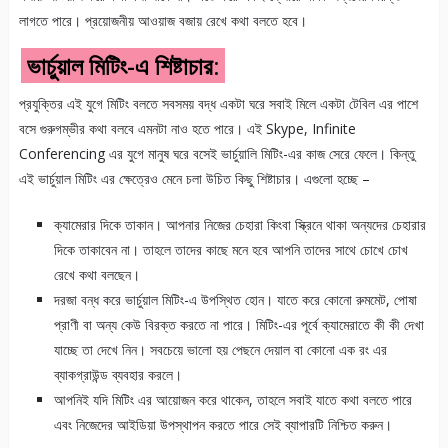
লাগতে পারে। প্রয়োজনীয় আওয়াজ বজায় রেখে কথা বলতে হবে।
ভার্চুয়াল মিটিং-এ শিষ্টাচার:
প্রযুক্তির এই যুগে মিটিং বলতে সবসময় বদ্ধ একটা ঘরে সবাই মিলে একটা টেবিল এর পাশে
বসে গুরুগম্ভীর কথা বলবে এমনটা নাও হতে পারে। এই Skype, Infinite
Conferencing এর যুগে মানুষ ঘরে বসেই ভার্চুয়ালি মিটিং-এর কাজ সেরে ফেলে। কিন্তু
এই ভার্চুয়াল মিটিং এর ক্ষেত্রেও মেনে চলা উচিত কিছু শিষ্টাচার। এগুলো হচ্ছে –
ক্যামেরার দিকে তাকান। আপনার নিজের চেহারা কিংবা স্ক্রিনে থাকা অন্যদের চেহারার
দিকে তাকাবেন না। তাহলে তাদের কাছে মনে হবে আপনি তাদের সাথে চোখে চোখ
রেখে কথা বলছেন।
দরজা বন্ধ করে ভার্চুয়াল মিটিং-এ উপস্থিত হোন। যাতে করে কোনো রুমমেট, পোষা
প্রাণী বা অন্য কেউ বিরক্ত করতে না পারে। মিটিং-এর পূর্বে ক্যামেরাতে কী কী দেখা
যাচ্ছে তা দেখে নিন। সবচেয়ে ভালো হয় পেছনে দেয়াল বা কোনো এক রং এর
ব্যাকগ্রাউন্ড ব্যবহার করলে।
আপনিই যদি মিটিং এর আয়োজন করে থাকেন, তাহলে সবাই যাতে কথা বলতে পারে
এবং নিজেদের আইডিয়া উপস্থাপন করতে পারে সেই ব্যাপারটি নিশ্চিত করুন।