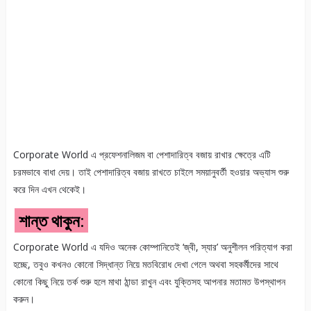
Corporate World এ প্রফেশনালিজম বা পেশাদারিত্ব বজায় রাখার ক্ষেত্রে এটি
চরমভাবে বাধা দেয়। তাই পেশাদারিত্ব বজায় রাখতে চাইলে সময়ানুবর্তী হওয়ার অভ্যাস শুরু
করে দিন এখন থেকেই।
শান্ত থাকুন:
Corporate World এ যদিও অনেক কোম্পানিতেই ‘জ্বী, স্যার’ অনুশীলন পরিত্যাগ করা
হচ্ছে, তবুও কখনও কোনো সিদ্ধান্ত নিয়ে মতবিরোধ দেখা গেলে অথবা সহকর্মীদের সাথে
কোনো কিছু নিয়ে তর্ক শুরু হলে মাথা ঠান্ডা রাখুন এবং যুক্তিসহ আপনার মতামত উপস্থাপন
করুন।