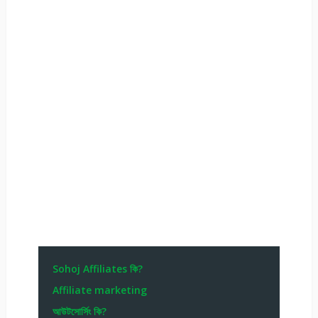
Sohoj Affiliates কি?
Affiliate marketing
আউটসোর্সিং কি?