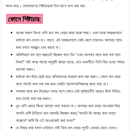
পালন করে। যোগাযোগের শিষ্টাচারকে তিন ভাগে ভাগ করা যায়-
ফোনে শিষ্টাচার:
অনেক সকাল কিংবা বেশি রাত কল দেয়ার জন্য বাজে সময়। এমন বাজে সময়গুলোতে
কাউকে কল দেবেন না। কারণ, এই সময়গুলোতে কেউ জেগে থাকলেও আপনার সাথে
কথা বলতে স্বচ্ছন্দ বোধ করবে না।
অফিসিয়াল কল হলে শুরুতেই জিজ্ঞেস করে নিন “এখন আপনার সাথে কথা বলা যাবে
কিনা?” যদি অপর পাশের মানুষটি ব্যস্ত থাকে, তবে পরবর্তীতে তিনি ফ্রি হওয়া পর্যন্ত
অপেক্ষা করুন।
কাউকে কল দিয়ে ছোট্ট করে অভিবাদনের মাধ্যমে কথা শুরু করুন। ফোনে কল ধরার
সাথে সাথেই কথা বলা শুরু করে দেয়াটা প্রফেশনালিজমের মাঝে পড়ে না।
সবসময় যাকে কল দিয়েছেন অপর পাশে ফোনে সেই ব্যক্তিটিই আছেন কিনা নিশ্চিত
করে তবেই কথা শুরু করুন।
খুব বেশি জোরে কিংবা আস্তে কথা বলবেন না। আপনার কথা বলার আওয়াজ নিয়ে
আপনি বেশী চিন্তিত হলে সরাসরি জিজ্ঞেস করুন,”আপনি কি আমার কথা শুনতে
পাচ্ছেন? আমি কি এই আওয়াজেই কথা বলব?”
যে বিষয়ে কথা বলতে চাইছেন সেটি নিয়ে কল দেয়ার পূর্বেই একবার ভেবে নেবেন।