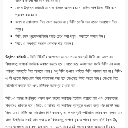
বারবার জায়গা পরিবর্তন করবেন না।
কেবল ঊর্ধ্বতন কর্মকর্তা না বলে থাকলে আপনার চা বা কফির কাপ নিয়ে মিটিং রুমে
প্রবেশ করবেন না।
কলম বা নোটপ্যাড নিয়ে খেলা করবেন না। মিটিং বোরিং মনে হলেও মনোযোগ দিয়ে
শুনুন।
মিটিং রুমে প্রফেশনালিজম বজায় রেখে কথা বলুন। সবাইকে সম্মান দিন।
মিটিং-এ অবশ্যই ফরমাল পোশাক পরে যাবেন।
ঊর্ধ্বতন কর্মকর্তা
– যিনি মিটিংটির আয়োজন করবেন তাকে অবশ্যই মিটিং এর আগে এর
বিষয়বস্তু সম্পর্কে সবাইকে অবগত করতে হবে। যাতে করে অন্যান্যরা সবাই মিটিং এর জন্য
পর্যাপ্ত প্রস্তুতি নিয়ে আসতে পারে। শুধু মিটিং হওয়ার খাতিরে মিটিং ডাকলে হবে না। মিটিং-
এ কী ধরণের বিষয়গুলো নিয়ে আলোচনা করা হবে সেগুলোর লিস্ট করতে হবে। সেগুলো নিয়ে
আলোচনা করতে হবে এবং মিটিংকে সংক্ষিপ্ত রাখতে হবে।
মিটিং-এ যাদের উপস্থিত থাকার কথা তাদের সবাইকে ইমেইল পাঠাতে হবে এবং ফোনকলের
মাধ্যমেও জানাতে হবে। মিটিং-এ আসার পর সবাইকে প্রস্তুত হওয়ার জন্য পাঁচ মিনিট সময়
দিতে হবে। মিটিং-এর আয়োজন যিনি করছেন, তাকে অবশ্যই স্পষ্টভাবে জোরে কথা বলতে হবে
যাতে উপস্থিত সবাই তার কথা এবং বিষয়বস্তু সম্পর্কে বুঝতে পারে। তবে অতিরিক্ত উঁচু
গলায় আওয়াজ করে কথা বলা যাবে না। এতে করে একই ফ্লোরে থাকা অন্যদের বিরক্ত