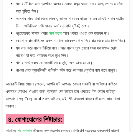
খাবার টেবিলে বসে ন্যাপকিন আপনার কোলে রাখুন অথবা গলার কাছে পোশাকে ভাঁজ
করে ঢুকিয়ে দিন।
আপনার সাথে যারা খেতে গেছেন, তাদের খাবারের দামের রেঞ্জের মাঝেই খাবার অর্ডার
দিন। অতিরিক্ত দামি খাবার অর্ডার দেয়াটা দৃষ্টিকটু দেখায়।
প্রত্যেকের সামনে খাবার
সার্ভ করার
আগ পর্যন্ত খাওয়া শুরু করবেন না।
কোনো খাবার টেবিলের একপাশ থেকে আরেকপাশে না দিয়ে বাম থেকে ডান দিকে দিন।
মুখ বন্ধ করে খাবার চিবিয়ে খান। আর খাবার মুখে নেয়ার সময় যথাসম্ভব ছোট
পরিমাণ হাঁ করে খাবারের অংশ মুখে নিন।
খাবার সার্ভ করছে যে লোকটি তাকে তুড়ি মেরে ডাকবেন না।
খাওয়া শেষে ন্যাপকিনটি খানিকটা ভাঁজ করে আপনার প্লেটের বাম পাশে রাখুন।
আরেকটি বিষয় খেয়াল রাখবেন, আপনি যদি আপনার কোনো সহকর্মী বা অফিসের কাউকে
একসাথে কোথাও খাওয়ার জন্য প্রস্তাব দেন তাহলে তার খাবারের বিল দেয়ার দায়িত্ব
আপনার। শুধু Corporate জগতেই নয়, এই শিষ্টাচারগুলো বাস্তব জীবনেও জানা থাকা
দরকার।
৪. যোগাযোগের শিষ্টাচার:
আমাদের
প্রফেশনাল
জীবনের সম্পর্কগুলোর ক্ষেত্রে যোগাযোগ অত্যন্ত গুরুত্বপূর্ণ ভূমিকা