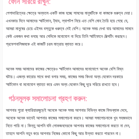
ফোন সরিয়ে রাখুন:
পেশাদারিত্বের ক্ষেত্রে অন্যতম একটি কাজ হচ্ছে সামনের মানুষটিকে বা কাজকে গুরুত্ব দেয়া।
এখনকার দিনে আমাদের স্মার্টফোন, ট্যাব, ল্যাপটপ নিয়ে এত বেশি মোহ তৈরি হয়ে গেছে যে,
আমরা মানুষের চেয়ে এইসব বস্তুকে গুরুত্ব দেই বেশি। অনেক সময় দেখা যায় আমাদের সামনে
কেউ একজন কথা বলছে আর সেদিকে মনোযোগ না দিয়ে তিনি স্মার্টফোনে টেক্সটিং করছেন।
প্রফেশনালিজমকে এই কাজটি চরম মাত্রায় ব্যাহত করে।
অনেক সময় আমাদের কাজের ক্ষেত্রেও স্মার্টফোন আমাদের মনোযোগে অনেক বেশি বিঘ্ন
ঘটায়। এজন্য কারোর সাথে কথা বলার সময়, কাজের সময় কিংবা অন্য যেকোন দরকারে
স্মার্টফোন বা মনোযোগ ব্যাহত করে এমন অন্য যেকোন কিছু দূরে সরিয়ে রাখতে হবে।
গঠনমূলক সমালোচনা গ্রহণ করুন:
আপনার পুরো ক্যারিয়ারজুড়েই অনেকে অনেক সময় আপনার বিভিন্ন কাজে ফিডব্যাক দেবে,
অনেকে অনেক ভাবেই আপনার কাজের সমালোচনা করবে। আমরা সমালোচনাকে খুব সহজভাবে
নিতে পারি না। কিন্তু আপনি যদি লোকজনদেরকে আপনার কাজের সমালোচনা করতে না দেন,
তাহলে আপনি নতুন করে আপনার নিজের কোনো কিছু আর উন্নত করতে পারবেন না।