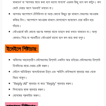
থাকবেন’ বা ‘আপনার সাথে কথা বলে ভালো লাগলো’ এরকম কিছু বলে কল কাটুন। কল
কেটে দেয়ার আগে ‘গুডবাই’ বলবেন না।
আপনার আশেপাশে টেলিভিশন বা অন্য কোনো কিছুর শব্দ থাকলে সেগুলোর আওয়াজ
কমিয়ে দিন। আশেপাশে আওয়াজ থাকলে যোগাযোগে মনোযোগ দেয়া কঠিন হয়ে
দাঁড়ায়।
নেটওয়ার্কে যদি কোনো ধরণের সমস্যা থাকে তাহলে কথা বলতে থাকবেন না। অন্য
কোথাও গিয়ে বা পরবর্তীতে নেটওয়ার্ক ভালো হলে কল করে কথা বলুন।
ইমেইলে শিষ্টাচার:
অফিসের অভ্যন্তরীণ মেইলগুলোর রিপ্লাই একদিন আর বাইরের মেইলগুলোর রিপ্লাই
তিনদিনের মাঝে দেয়ার চেষ্টা করুন।
মেইলে অতিরিক্ত আশ্চর্যবোধক চিহ্ন এবং স্মাইলি ফেইসগুলো ব্যবহার করা থেকে
বিরত থাকুন।
“Reply All” ব্যবহার না করে “Reply” ব্যবহার করুন।
সিগনেচার ব্লক ব্যবহার করুন।
মেসেজের প্রুফরিড করুন।