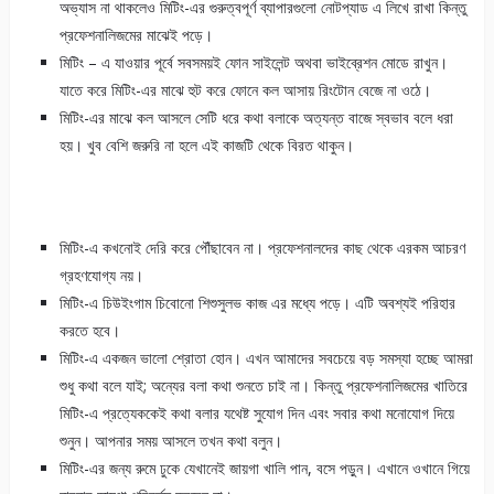
অভ্যাস না থাকলেও মিটিং-এর গুরুত্বপূর্ণ ব্যাপারগুলো নোটপ্যাড এ লিখে রাখা কিন্তু
প্রফেশনালিজমের মাঝেই পড়ে।
মিটিং – এ যাওয়ার পূর্বে সবসময়ই ফোন সাইলেন্ট অথবা ভাইব্রেশন মোডে রাখুন।
যাতে করে মিটিং-এর মাঝে হুট করে ফোনে কল আসায় রিংটোন বেজে না ওঠে।
মিটিং-এর মাঝে কল আসলে সেটি ধরে কথা বলাকে অত্যন্ত বাজে স্বভাব বলে ধরা
হয়। খুব বেশি জরুরি না হলে এই কাজটি থেকে বিরত থাকুন।
মিটিং-এ কখনোই দেরি করে পৌঁছাবেন না। প্রফেশনালদের কাছ থেকে এরকম আচরণ
গ্রহণযোগ্য নয়।
মিটিং-এ চিউইংগাম চিবোনো শিশুসুলভ কাজ এর মধ্যে পড়ে। এটি অবশ্যই পরিহার
করতে হবে।
মিটিং-এ একজন ভালো শ্রোতা হোন। এখন আমাদের সবচেয়ে বড় সমস্যা হচ্ছে আমরা
শুধু কথা বলে যাই; অন্যের বলা কথা শুনতে চাই না। কিন্তু প্রফেশনালিজমের খাতিরে
মিটিং-এ প্রত্যেককেই কথা বলার যথেষ্ট সুযোগ দিন এবং সবার কথা মনোযোগ দিয়ে
শুনুন। আপনার সময় আসলে তখন কথা বলুন।
মিটিং-এর জন্য রুমে ঢুকে যেখানেই জায়গা খালি পান, বসে পড়ুন। এখানে ওখানে গিয়ে