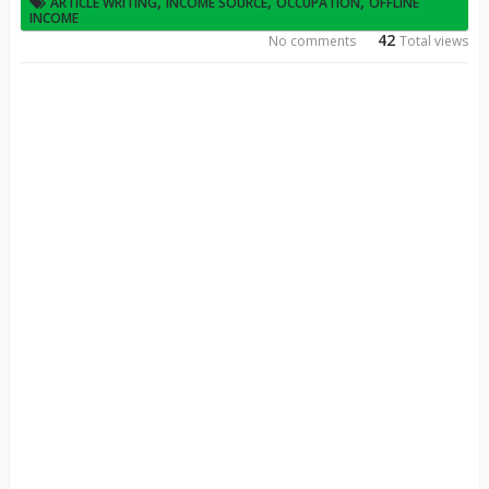
,
,
,
ARTICLE WRITING
INCOME SOURCE
OCCUPATION
OFFLINE
INCOME
42
No comments
Total views