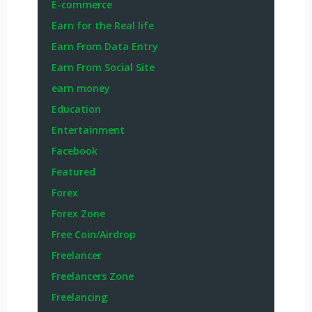
E-commerce
Earn for the Real life
Earn From Data Entry
Earn From Social Site
earn money
Education
Entertainment
Facebook
Featured
Forex
Forex Zone
Free Coin/Airdrop
Freelancer
Freelancers Zone
Freelancing