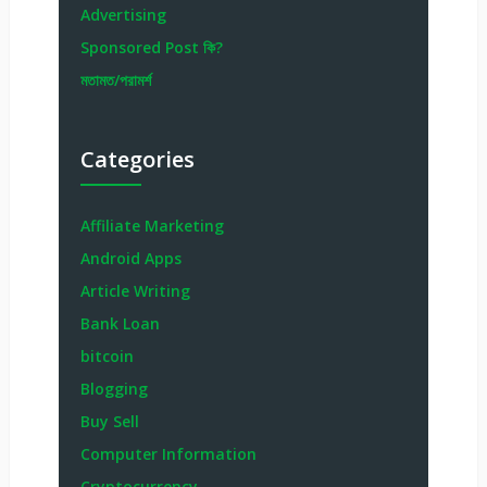
Advertising
Sponsored Post কি?
মতামত/পরামর্শ
Categories
Affiliate Marketing
Android Apps
Article Writing
Bank Loan
bitcoin
Blogging
Buy Sell
Computer Information
Cryptocurrency