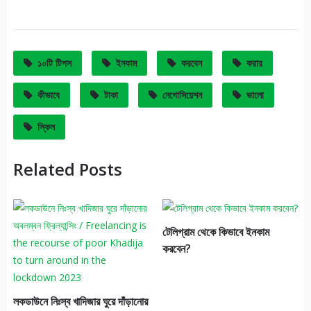
It
১০টি টিপস
ইনকাম
করবেন
করার
কীভাবে
টাকা
নেগোসিয়েশন
ভালো
স্কিল
Related Posts
টেলিগ্রাম থেকে কিভাবে ইনকাম
করবেন?
লকডাউনে নিঃস্ব খাদিজার ঘুরে দাঁড়ানোর