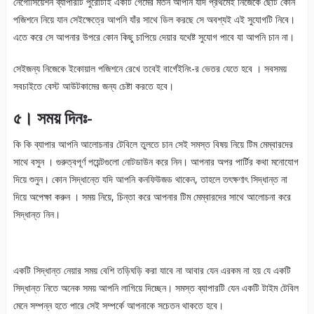
নেগোসিয়েশন ব্যাপারটি পুরোটাই একটি গেমের মতন আপনি যদি প্রথমেই নিজেকে ছোট কোন
পজিশনে নিয়ে যান সেইক্ষেত্রে আপনি যাঁর সাথে ডিল করছে সে অবশ্যই এই সুযোগটি নিবে।
এতে করে সে আপনার উপরে কোন কিছু চাপিয়ে দেয়ার যথেষ্ট সুযোগ পাবে যা আপনি চান না।
সেইজন্য নিজেকে ইকোয়াল পজিশনে রেখে তবেই বার্গেইনিং-র ভেতর যেতে হবে । সবসময়
সবচাইতে বেস্ট আউটকামের জন্য চেষ্টা করতে হবে।
৫। সময় দিনঃ-
কি কি ব্যাপার আপনি আলোচনার টেবিলে তুলতে চান সেই সমস্ত বিষয় নিয়ে টিম মেম্বারদের
সাথে বসুন । গুরুত্বপূর্ণ পয়েন্টগুলো নোটডাউন করে নিন। আপনার অপর পার্টির কথা মনোযোগ
দিয়ে শুনুন। কোন সিদ্ধান্তে যদি আপনি কনফিউজড থাকেন, তাহলে তৎক্ষণাৎ সিদ্ধান্ত না
দিয়ে অপেক্ষা করুন । সময় নিয়ে, চিন্তা করে আপনার টিম মেম্বারদের সাথে আলোচনা করে
সিদ্ধান্ত নিন।
একটি সিদ্ধান্ত নেয়ার সময় বেশি তড়িঘড়ি করা যাবে না আবার যেন এরকম না হয় যে একটি
সিদ্ধান্ত নিতে অনেক সময় আপনি লাগিয়ে দিচ্ছেন। সমস্ত ব্যাপারটি যেন একটি টাইম টেবিল
মেনে সম্পন্ন হতে পারে সেই সম্পর্কে আপনাকে সচেতন থাকতে হবে।