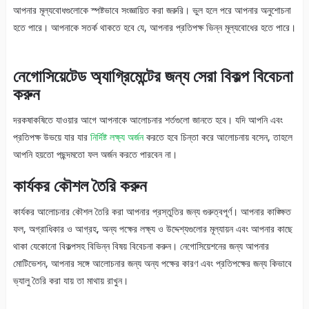
আপনার মূল্যবোধগুলোকে স্পষ্টভাবে সংজ্ঞায়িত করা জরুরি। ভুল হলে পরে আপনার অনুশোচনা
হতে পারে। আপনাকে সতর্ক থাকতে হবে যে, আপনার প্রতিপক্ষ ভিন্ন মূল্যবোধের হতে পারে।
নেগোসিয়েটেড অ্যাগ্রিমেন্টের জন্য সেরা বিকল্প বিবেচনা
করুন
দরকষাকষিতে যাওয়ার আগে আপনাকে আলোচনার শর্তগুলো জানতে হবে। যদি আপনি এবং
প্রতিপক্ষ উভয়ে যার যার
নির্দিষ্ট লক্ষ্য অর্জন
করতে হবে চিন্তা করে আলোচনায় বসেন, তাহলে
আপনি হয়তো পছন্দমতো ফল অর্জন করতে পারবেন না।
কার্যকর কৌশল তৈরি করুন
কার্যকর আলোচনার কৌশল তৈরি করা আপনার প্রস্তুতির জন্য গুরুত্বপূর্ণ। আপনার কাঙ্ক্ষিত
ফল, অগ্রাধিকার ও আগ্রহ, অন্য পক্ষের লক্ষ্য ও উদ্দেশ্যগুলোর মূল্যায়ন এবং আপনার কাছে
থাকা যেকোনো বিকল্পসহ বিভিন্ন বিষয় বিবেচনা করুন। নেগোসিয়েশনের জন্য আপনার
মোটিভেশন, আপনার সঙ্গে আলোচনার জন্য অন্য পক্ষের কারণ এবং প্রতিপক্ষের জন্য কিভাবে
ভ্যালু তৈরি করা যায় তা মাথায় রাখুন।