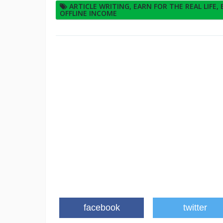
ARTICLE WRITING
,
EARN FOR THE REAL LIFE
,
OFFLINE INCOME
facebook
twitter