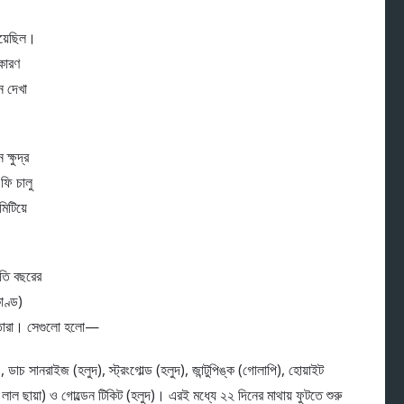
হয়েছিল।
কারণ
ন দেখা
।
ক্ষুদ্র
ফি চালু
িটিয়ে
লতি বছরের
াণ্ড)
 তারা। সেগুলো হলো—
ল), ডাচ সানরাইজ (হলুদ), স্ট্রংগোল্ড (হলুদ), জান্টুপিঙ্ক (গোলাপি), হোয়াইট
া লাল ছায়া) ও গোল্ডেন টিকিট (হলুদ)। এরই মধ্যে ২২ দিনের মাথায় ফুটতে শুরু