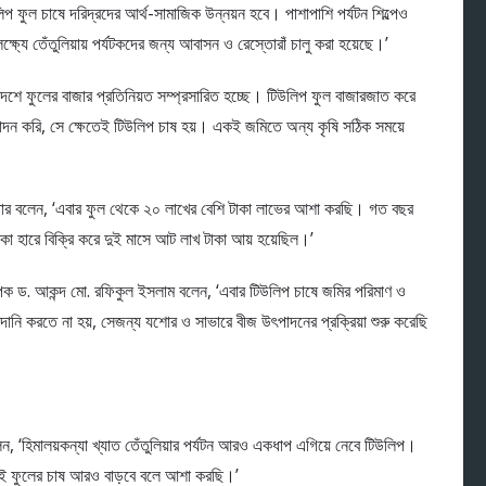
প ফুল চাষে দরিদ্রদের আর্থ-সামাজিক উন্নয়ন হবে। পাশাপাশি পর্যটন শিল্পেও
্ষ্যে তেঁতুলিয়ায় পর্যটকদের জন্য আবাসন ও রেস্তোরাঁ চালু করা হয়েছে।’
েশে ফুলের বাজার প্রতিনিয়ত সম্প্রসারিত হচ্ছে। টিউলিপ ফুল বাজারজাত করে
পাদন করি, সে ক্ষেতেই টিউলিপ চাষ হয়। একই জমিতে অন্য কৃষি সঠিক সময়ে
খতার বলেন, ‘এবার ফুল থেকে ২০ লাখের বেশি টাকা লাভের আশা করছি। গত বছর
 হারে বিক্রি করে দুই মাসে আট লাখ টাকা আয় হয়েছিল।’
াপক ড. আকন্দ মো. রফিকুল ইসলাম বলেন, ‘এবার টিউলিপ চাষে জমির পরিমাণ ও
ানি করতে না হয়, সেজন্য যশোর ও সাভারে বীজ উৎপাদনের প্রক্রিয়া শুরু করেছি
‘হিমালয়কন্যা খ্যাত তেঁতুলিয়ার পর্যটন আরও একধাপ এগিয়ে নেবে টিউলিপ।
এই ফুলের চাষ আরও বাড়বে বলে আশা করছি।’