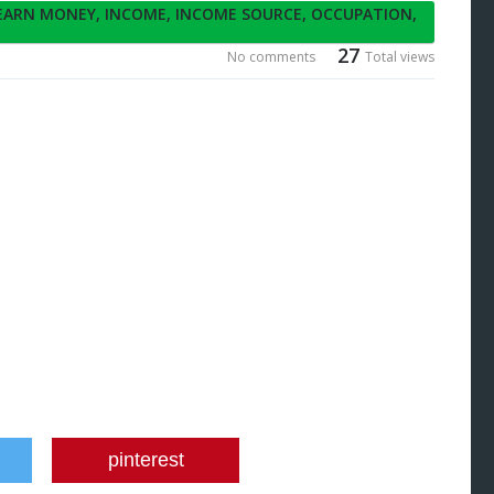
EARN MONEY
,
INCOME
,
INCOME SOURCE
,
OCCUPATION
,
27
No comments
Total views
pinterest