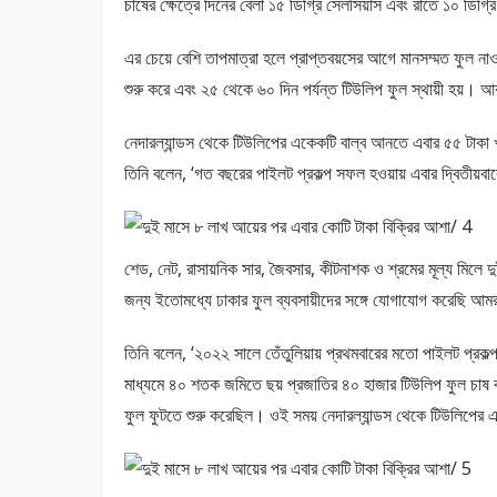
চাষের ক্ষেত্রে দিনের বেলা ১৫ ডিগ্রি সেলসিয়াস এবং রাতে ১০ ডিগ্
এর চেয়ে বেশি তাপমাত্রা হলে প্রাপ্তবয়সের আগে মানসম্মত ফুল 
শুরু করে এবং ২৫ থেকে ৬০ দিন পর্যন্ত টিউলিপ ফুল স্থায়ী হয়। আব
নেদারল্যান্ডস থেকে টিউলিপের একেকটি বাল্ব আনতে এবার ৫৫ টাক
তিনি বলেন, ‘গত বছরের পাইলট প্রকল্প সফল হওয়ায় এবার দ্বিতীয়বা
শেড, নেট, রাসায়নিক সার, জৈবসার, কীটনাশক ও শ্রমের মূল্য মিলে 
জন্য ইতোমধ্যে ঢাকার ফুল ব্যবসায়ীদের সঙ্গে যোগাযোগ করেছি আম
তিনি বলেন, ‘২০২২ সালে তেঁতুলিয়ায় প্রথমবারের মতো পাইলট প্রকল্
মাধ্যমে ৪০ শতক জমিতে ছয় প্রজাতির ৪০ হাজার টিউলিপ ফুল চাষ কর
ফুল ফুটতে শুরু করেছিল। ওই সময় নেদারল্যান্ডস থেকে টিউলিপের এ