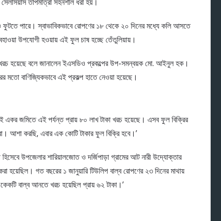
রি সেলসিয়াস তাপমাত্রা সহনশীল ধরা হয়।
নাও ফুটতে পারে। স্বাভাবিকভাবে রোপণের ১৮ থেকে ২০ দিনের মধ্যে কলি আসতে
হাওয়া উপযোগী হওয়ায় এই ফুল চাষ হচ্ছে তেঁতুলিয়ায়।
া খরচ হয়েছে বলে জানালেন ইএসডিও প্রকল্পের উপ-সমন্বয়ক মো. আইনুল হক।
রের মতো বাণিজ্যিকভাবে এই প্রকল্প হাতে নেওয়া হয়েছে।
দুই একর জমিতে এই পর্যন্ত প্রায় ৮০ লাখ টাকা খরচ হয়েছে। এসব ফুল বিক্রির
রা। আশা করছি, এবার এক কোটি টাকার ফুল বিক্রি হবে।’
প হিসেবে উপজেলার শারিয়ালজোত ও দর্জিপাড়া গ্রামের আট নারী উদ্যোক্তার
া হয়েছিল। গত বছরের ১ জানুয়ারি টিউলিপ বাল্ব রোপণের ২৩ দিনের মাথায়
কেকটি বাল্ব আনতে খরচ হয়েছিল প্রায় ৬২ টাকা।’