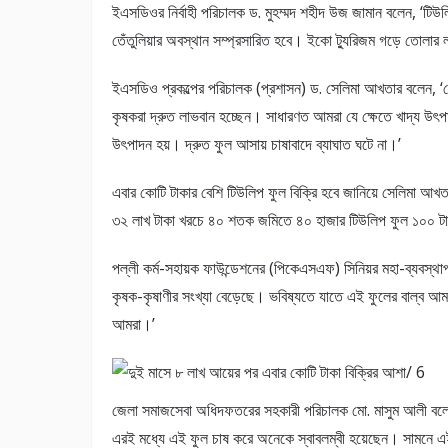
ইএসডিওর নির্বাহী পরিচালক ড. মুহম্মদ শহীদ উজ জামান বলেন, ‘টিউলি
তেঁতুলিয়ার অবস্থান সম্প্রসারিত হবে। ইকো ট্যুরিজম গড়ে তোলার লক
ইএসডিও প্রকল্পের পরিচালক (প্রশাসন) ড. সেলিমা আখতার বলেন, ‘দ
কৃষকরা দ্রুত লাভবান হচ্ছেন। সাধারণত আমরা যে ক্ষেতে খাদ্য উৎ
উৎপাদন হয়। দ্রুত ফুল আসায় চাষাবাদে ব্যাঘাত ঘটে না।’
এবার কোটি টাকার বেশি টিউলিপ ফুল বিক্রি হবে জানিয়ে সেলিমা আ
৩২ লাখ টাকা খরচে ৪০ শতক জমিতে ৪০ হাজার টিউলিপ ফুল ১০০ টাকা
পল্লী কর্ম-সহায়ক ফাউন্ডেশনের (পিকেএসএফ) সিনিয়র মহা-ব্যবস্থ
কৃষক-কৃষাণীর সংখ্যা বেড়েছে। ভবিষ্যতে যাতে এই ফুলের বাল্ব আমদ
আমরা।’
জেলা সমাজসেবা অধিদফতরের সহকারী পরিচালক মো. মাসুম আলী বলেন, 
এরই মধ্যে এই ফুল চাষ করে অনেকে স্বাবলম্বী হয়েছেন। সামনে 