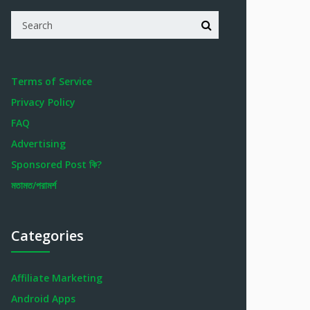
Terms of Service
Privacy Policy
FAQ
Advertising
Sponsored Post কি?
মতামত/পরামর্শ
Categories
Affiliate Marketing
Android Apps