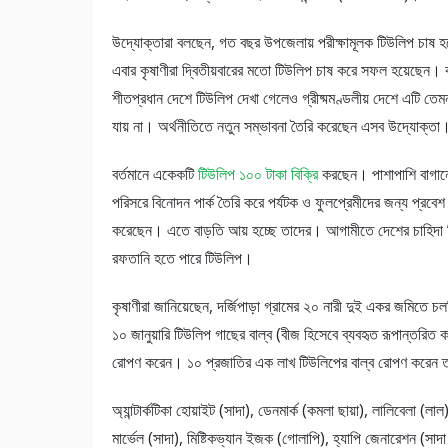
উদ্যোক্তারা বলছেন, গত বছর উপজেলায় পরীক্ষামূলক টিউলিপ চাষ 
এবার কৃষাণীরা দ্বিতীয়বারের মতো টিউলিপ চাষ করে সফল হয়েছেন। 
শীতপ্রধান দেশে টিউলিপ দেখা গেলেও গ্রীষ্মমণ্ডলীয় দেশে এটি তেম
যায় না। অর্থনীতিতে নতুন সম্ভাবনা তৈরি করেছেন এসব উদ্যোক্তা
বর্তমানে একেকটি
টিউলিপ ১০০ টাকা বিক্রি
করছেন। পাশাপাশি বাগানে 
পরিসরে বিনোদন পার্ক তৈরি করে পর্যটক ও ফুলপ্রেমীদের জন্য প্রবেশ 
করেছেন। এতে বাড়তি আয় হচ্ছে তাদের। আগামীতে দেশের চাহিদা ম
রফতানি হতে পারে টিউলিপ।
কৃষাণীরা জানিয়েছেন, দর্জিপাড়া গ্রামের ২০ নারী দুই একর জমিতে চ
১০ জানুয়ারি টিউলিপ গাছের বাল্ব (বীজ হিসেবে ব্যবহৃত রূপান্তরিত ক
রোপণ করেন। ১০ প্রজাতির এক লাখ টিউলিপের বাল্ব রোপণ করেন
অ্যান্টার্কটিকা হোয়াইট (সাদা), ডেনমার্ক (কমলা ছায়া), লালিবেলা (লা
মার্ভেল (সাদা), মিষ্টিকভ্যান ইজক (গোলাপি), হ্যাপি জেনারেশন (সাদ