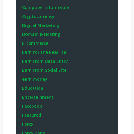
Computer Information
Cryptocurrency
Digital Marketing
Domain & Hosting
E-commerce
Earn for the Real life
Earn From Data Entry
Earn From Social Site
earn money
Education
Entertainment
Facebook
Featured
Forex
Forex Zone