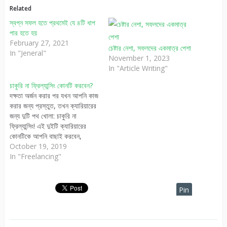
Related
স্বপ্ন সফল হতে প্রথমেই যে ৪টি ধাপ
পার হতে হয়
February 27, 2021
চেষ্টার নেশা, সফলদের একমাত্র পেশা
In "Jeneral"
November 1, 2023
In "Article Writing"
চাকুরি না ফ্রিল্যান্সিং কোনটি করবেন?
দক্ষতা অর্জন করার পর যখন আপনি কাজ
করার জন্য প্রস্তুত, তখন ক্যারিয়ারের
জন্য দুটি পথ খোলা: চাকুরি না
ফ্রিল্যান্সিং! এই দুইটি ক্যারিয়ারের
কোনটিকে আপনি বাছাই করবেন,
আজকের পর্বে আমরা সেই বিষয়টি নিয়ে
October 19, 2019
আলোচনা করবো। ১) ইচ্ছামত ঘুরি,
In "Freelancing"
ইচ্ছামত ঘুমাই আপনি যখন চাকুরিজীবী:
চাকুরি মানেই সকাল ৯টা – ৫টা পযন্ত
অফিস…
Pin
It