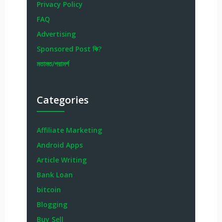
Privacy Policy
FAQ
Advertising
Sponsored Post কি?
মতামত/পরামর্শ
Categories
Affiliate Marketing
Android Apps
Article Writing
Bank Loan
bitcoin
Blogging
Buy Sell