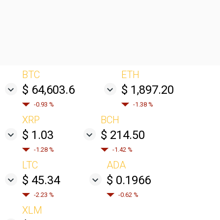
BTC
ETH
$ 64,603.6
$ 1,897.20
-0.93 %
-1.38 %
XRP
BCH
$ 1.03
$ 214.50
-1.28 %
-1.42 %
LTC
ADA
$ 45.34
$ 0.1966
-2.23 %
-0.62 %
XLM