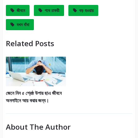
জীবনে
পথে চাকরী
বড় হওয়ার
যখন বাঁধা
Related Posts
জেনে নিন ৫ শ্রেষ্ঠ উপায় ছাএ জীবনে
অনলাইনে আয় করার জন্য।
About The Author