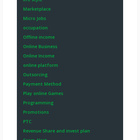
Marketplace
Micro Jobs
occupation
Offline income
Online Business
Online Income
online platform
Outsorcing
Payment Method
Play online Games
Programming
Promotions
PTC
Revenue Share and invest plan