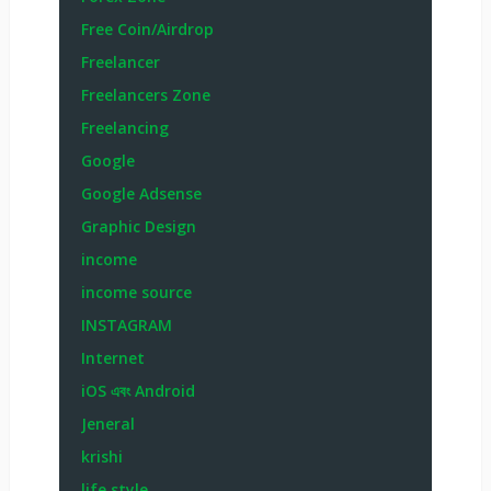
Free Coin/Airdrop
Freelancer
Freelancers Zone
Freelancing
Google
Google Adsense
Graphic Design
income
income source
INSTAGRAM
Internet
iOS এবং Android
Jeneral
krishi
life style