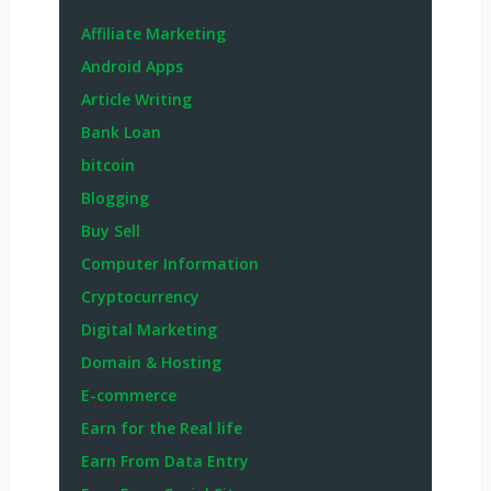
Affiliate Marketing
Android Apps
Article Writing
Bank Loan
bitcoin
Blogging
Buy Sell
Computer Information
Cryptocurrency
Digital Marketing
Domain & Hosting
E-commerce
Earn for the Real life
Earn From Data Entry