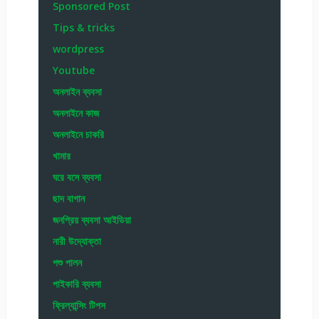
Sponsored Post
Tips & tricks
wordpress
Youtube
অনলাইন ব্যবসা
অনলাইনে কাজ
অনলাইনে চাকরি
খামার
ঘরে বসে ব্যবসা
ছাদ বাগান
জনপ্রিয় ব্যবসা আইডিয়া
নারী উদ্যোক্তা
পশু পালন
পাইকারি ব্যবসা
ফ্রিল্যান্সিং টিপস