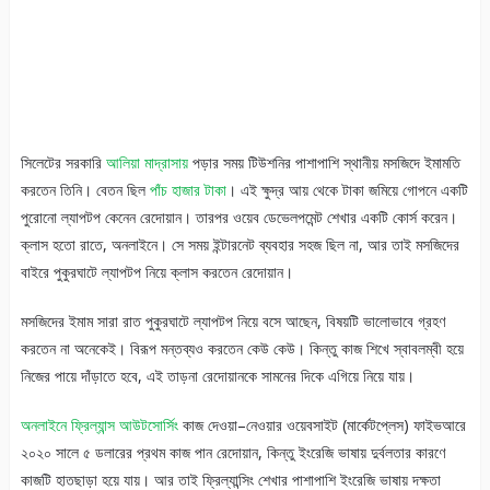
সিলেটের সরকারি
আলিয়া মাদ্রাসায়
পড়ার সময় টিউশনির পাশাপাশি স্থানীয় মসজিদে ইমামতি
করতেন তিনি। বেতন ছিল
পাঁচ হাজার টাকা
। এই ক্ষুদ্র আয় থেকে টাকা জমিয়ে গোপনে একটি
পুরোনো ল্যাপটপ কেনেন রেদোয়ান। তারপর ওয়েব ডেভেলপমেন্ট শেখার একটি কোর্স করেন।
ক্লাস হতো রাতে, অনলাইনে। সে সময় ইন্টারনেট ব্যবহার সহজ ছিল না, আর তাই মসজিদের
বাইরে পুকুরঘাটে ল্যাপটপ নিয়ে ক্লাস করতেন রেদোয়ান।
মসজিদের ইমাম সারা রাত পুকুরঘাটে ল্যাপটপ নিয়ে বসে আছেন, বিষয়টি ভালোভাবে গ্রহণ
করতেন না অনেকেই। বিরূপ মন্তব্যও করতেন কেউ কেউ। কিন্তু কাজ শিখে স্বাবলম্বী হয়ে
নিজের পায়ে দাঁড়াতে হবে, এই তাড়না রেদোয়ানকে সামনের দিকে এগিয়ে নিয়ে যায়।
অনলাইনে ফ্রিল্যান্স আউটসোর্সিং
কাজ দেওয়া–নেওয়ার ওয়েবসাইট (মার্কেটপ্লেস) ফাইভআরে
২০২০ সালে ৫ ডলারের প্রথম কাজ পান রেদোয়ান, কিন্তু ইংরেজি ভাষায় দুর্বলতার কারণে
কাজটি হাতছাড়া হয়ে যায়। আর তাই ফ্রিল্যান্সিং শেখার পাশাপাশি ইংরেজি ভাষায় দক্ষতা