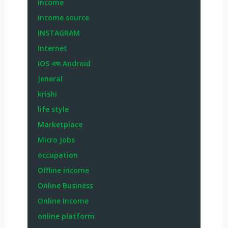
income
income source
INSTAGRAM
Internet
iOS এবং Android
Jeneral
krishi
life style
Marketplace
Micro Jobs
occupation
Offline income
Online Business
Online Income
online platform