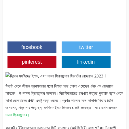
facebook
twitter
pinterest
linkedin
সিলেট থেকে জীবনে প্রথমবারের মতো বিমানে চড়ে ঢাকায় এসেছেন এইচ এম রেদোয়ান
আহমেদ। উপলক্ষ্য ফ্রিল্যান্সার সম্মেলন। বিয়ানীবাজারের চারখাই উত্তর ঘুলাঘাট গ্রাম থেকে
আসা রেদোয়ানের গল্পটা একটু অন্য ধরনের। প্রথম আলোর সঙ্গে আলাপচারিতায় তিনি
জানালেন, মাদ্রাসায় পড়েছেন, মসজিদে ইমাম হিসেবে চাকরি করেছেন—আর এখন একজন
সফল ফ্রিল্যান্সার।
রাজধানীর ইন্টারন্যাশনাল কনভেনশন সিটি বসুন্ধরায় (আইসিসিবি) আজ শনিবার দিনব্যাপী