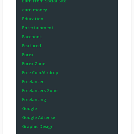
Earn From Social Site
earn money
Education
Entertainment
Facebook
Featured
Forex
Forex Zone
Free Coin/Airdrop
Freelancer
Freelancers Zone
Freelancing
Google
Google Adsense
Graphic Design