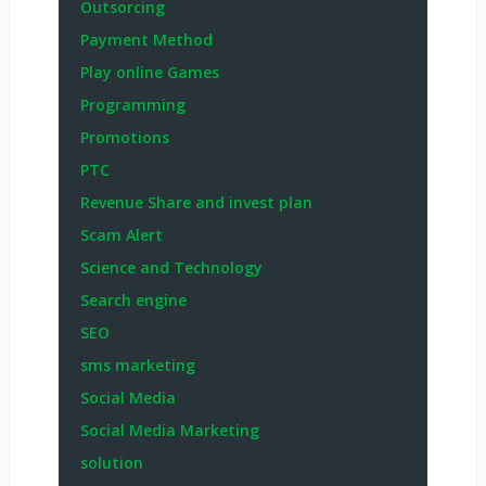
Outsorcing
Payment Method
Play online Games
Programming
Promotions
PTC
Revenue Share and invest plan
Scam Alert
Science and Technology
Search engine
SEO
sms marketing
Social Media
Social Media Marketing
solution