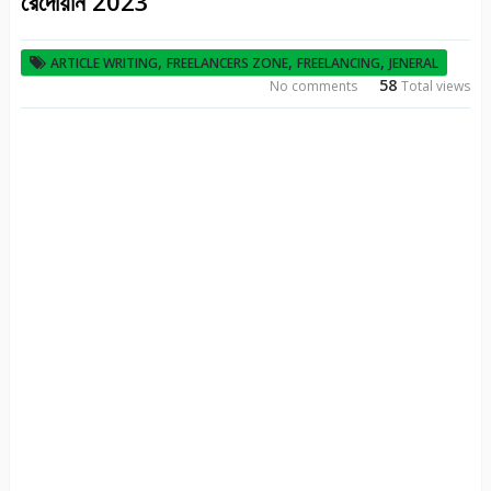
রেদোয়ান 2023
,
,
,
ARTICLE WRITING
FREELANCERS ZONE
FREELANCING
JENERAL
58
No comments
Total views