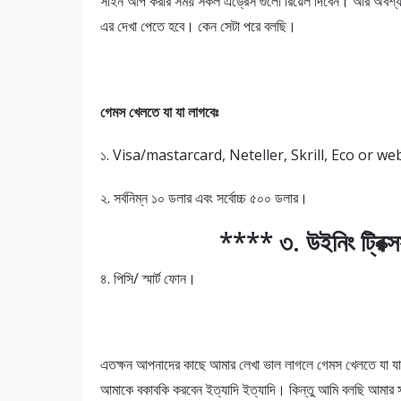
সাইন আপ করার সময় সকল এড্রেস গুলো রিয়েল দিবেন। আর অবশ্
এর দেখা পেতে হবে। কেন সেটা পরে বলছি।
গেমস খেলতে যা যা লাগবেঃ
১. Visa/mastarcard, Neteller, Skrill, Eco or web
২. সর্বনিম্ন ১০ ডলার এবং সর্বোচ্চ ৫০০ ডলার।
**** ৩. উইনিং ট্রিক্স
৪. পিসি/ স্মার্ট ফোন।
এতক্ষন আপনাদের কাছে আমার লেখা ভাল লাগলে গেমস খেলতে যা
আমাকে বকাবকি করবেন ইত্যাদি ইত্যাদি। কিন্তু আমি বলছি আমার সাথ