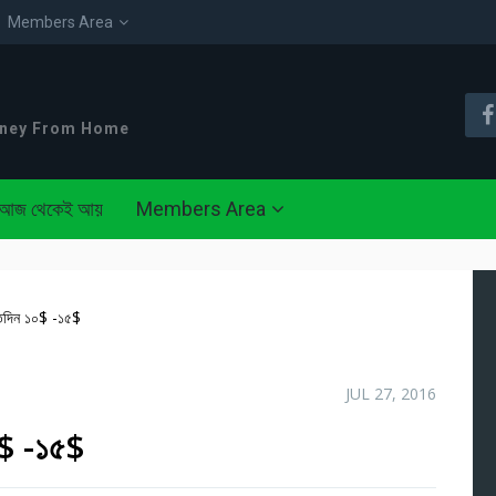
Members Area
oney From Home
আজ থেকেই আয়
Members Area
তিদিন ১০$ -১৫$
JUL 27, 2016
০$ -১৫$