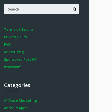
Terms of Service
Privacy Policy
FAQ
Advertising
Sponsored Post কি?
মতামত/পরামর্শ
Categories
Affiliate Marketing
Android Apps