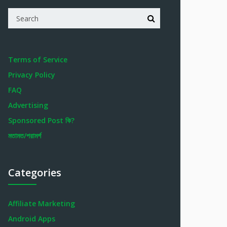
Terms of Service
Privacy Policy
FAQ
Advertising
Sponsored Post কি?
মতামত/পরামর্শ
Categories
Affiliate Marketing
Android Apps