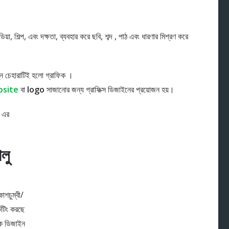
, শিল্প, এবং দক্ষতা, ব্যবহার করে ছবি, শব্দ , পাঠ এবং ধারণার মিশ্রণ করে
ুন চেহারাটিই হলো গ্রাফিক ।
site
বা
logo
সাজানোর জন্য গ্রাফিক্স ডিজাইনের প্রয়োজন হয়।
ন এর
লু
াশচুম্বী/
েটিং করছে
িক ডিজাইন