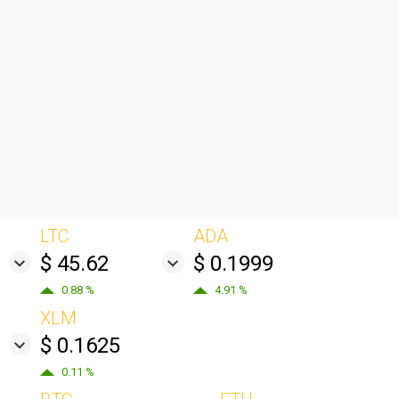
LTC
ADA
$ 45.62
$ 0.1999
0.88 %
4.91 %
XLM
$ 0.1625
0.11 %