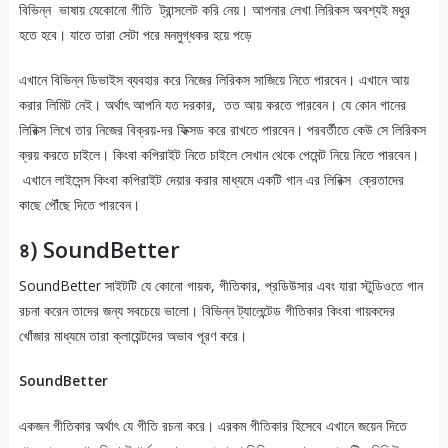
বিভিন্ন ভাষায় যেকোনো গীতি ট্রান্সলেট করি নেয়। আপনার লেখা লিরিকস অবশ্যই মধুর
হতে হবে। যাতে তারা সেটা পরে মনমুগ্ধকর হয়ে পড়ে
এখানে বিভিন্ন ডিভাইস ব্যবহার করে নিজের লিরিকস সাজিয়ে নিতে পারবেন। এখানে আয়
করার লিমিট নেই। অর্থাৎ আপনি যত দরকার, তত আয় করতে পারবেন। যে কোন গানের
লিরিক্স লিখে তার নিজের বিক্রয়-দর ফিক্সড করে রাখতে পারবেন। পরবর্তীতে কেউ সে লিরিকস
ক্রয় করতে চাইলে। কিংবা কপিরাইট নিতে চাইলে সেখান থেকে পেমেন্ট নিয়ে নিতে পারবেন।
এখানে লাইসেন্স কিংবা কপিরাইট দেয়ার করার মাধ্যমে একটি গান এর লিরিক্স ক্রেতাদের
কাছে পৌঁছে দিতে পারবেন।
৪) SoundBetter
SoundBetter সাইটটি যে কোনো গায়ক, গীতিকার, প্রডিউসার এবং যারা স্টুডিওতে গান
রচনা করেন তাদের জন্য সবচেয়ে ভালো। বিভিন্ন ট্যালেন্টেড গীতিকার কিংবা গায়কদের
খোঁজার মাধ্যমে তারা ক্লায়েন্টদের অভাব পূরণ করে।
SoundBetter
একজন গীতিকার অর্থাৎ যে গীতি রচনা করে। এরকম গীতিকার হিসেবে এখানে জয়েন দিতে