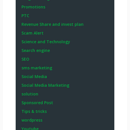
Promotions
PTC
Revenue Share and invest plan
Scam Alert
Science and Technology
Search engine
SEO
sms marketing
Social Media
Social Media Marketing
solution
Sponsored Post
Tips & tricks
wordpress
Youtube