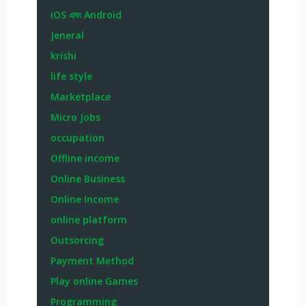
iOS এবং Android
Jeneral
krishi
life style
Marketplace
Micro Jobs
occupation
Offline income
Online Business
Online Income
online platform
Outsorcing
Payment Method
Play online Games
Programming