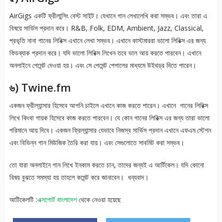
AirGigs একটি ফ্রীলান্সিং বেস্ট সাইট। যেখানে গান লেখালেখি করা সম্ভব। এবং তারা এ
বিষয়ে সার্ভিস প্রদান করে। R&B, Folk, EDM, Ambient, Jazz, Classical,
প্রভৃতি নানা গানের লিরিক্স এখানে লেখা সম্ভব। এখানে কাস্টমাররা ভালো লিরিক্স এর জন্য
ফিডব্যাক প্রদান করে। যদি ভালো লিরিক্স লিখেন তবে ভাল আয় করতে পারবেন। এখানে
অনলাইনে পেমেন্ট দেওয়া হয়। এবং সে পেমেন্ট পেপালের মাধ্যমে উইথড্র দিতে পারেন।
৬) Twine.fm
একজন ফ্রীল্যান্সার হিসেবে আপনি চাইলে এখানে কাজ করতে পারেন। এখানে গানের লিরিক্স
লিখে কিংবা গায়ক হিসেবে কাজ করতে পারবেন। যে কোন গানের লিরিক্স এর জন্য তারা ভালো
পরিমানে আয় দিবে। একজন ফ্রিল্যান্সার যেভাবে নিজস্ব সার্ভিস প্রদান এখানে এফএম স্টেশন
এবং বিভিন্ন গান মিউজিক তৈরি করা যায়। এবং সেগুলোতে সাবমিট করা সম্ভব।
তো যারা অনলাইনে গান লিখে ইনকাম করতে চান, তাদের জন্যই এ আর্টিকেল। যদি কোনো
বিষয় বুঝতে সমস্যা হয় তাহলে কমেন্ট করে জানাবেন। ধন্যবাদ।
আটিকেলটি :
এক্সপোর্ট বাংলাদেশ
থেকে নেওয়া হয়েছে