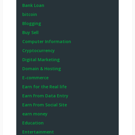
Bank Loan
bitcoin
Blogging
Buy Sell
Computer Information
Cryptocurrency
Digital Marketing
Domain & Hosting
E-commerce
Earn for the Real life
Earn From Data Entry
Earn From Social Site
earn money
Education
Entertainment