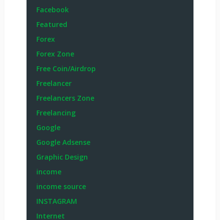
Facebook
Featured
Forex
Forex Zone
Free Coin/Airdrop
Freelancer
Freelancers Zone
Freelancing
Google
Google Adsense
Graphic Design
income
income source
INSTAGRAM
Internet