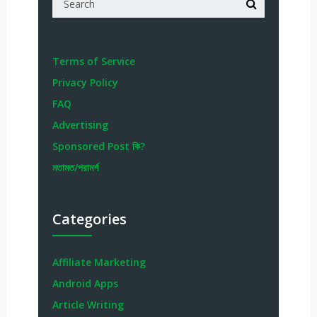
Terms of Service
Privacy Policy
FAQ
Advertising
Sponsored Post কি?
মতামত/পরামর্শ
Categories
Affiliate Marketing
Android Apps
Article Writing