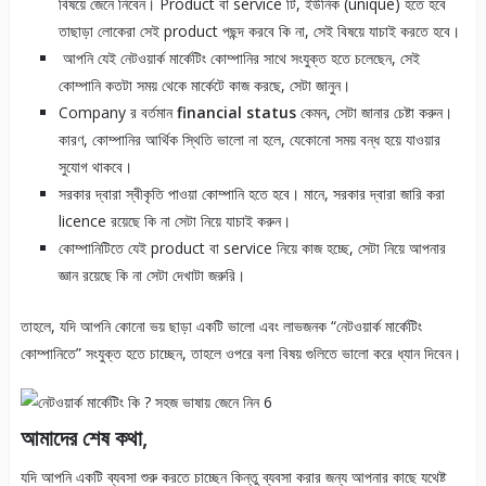
বিষয়ে জেনে নিবেন। Product বা service টি, ইউনিক (unique) হতে হবে
তাছাড়া লোকেরা সেই product পছন্দ করবে কি না, সেই বিষয়ে যাচাই করতে হবে।
আপনি যেই নেটওয়ার্ক মার্কেটিং কোম্পানির সাথে সংযুক্ত হতে চলেছেন, সেই
কোম্পানি কতটা সময় থেকে মার্কেটে কাজ করছে, সেটা জানুন।
Company র বর্তমান
financial status
কেমন, সেটা জানার চেষ্টা করুন।
কারণ, কোম্পানির আর্থিক স্থিতি ভালো না হলে, যেকোনো সময় বন্ধ হয়ে যাওয়ার
সুযোগ থাকবে।
সরকার দ্বারা স্বীকৃতি পাওয়া কোম্পানি হতে হবে। মানে, সরকার দ্বারা জারি করা
licence রয়েছে কি না সেটা নিয়ে যাচাই করুন।
কোম্পানিটিতে যেই product বা service নিয়ে কাজ হচ্ছে, সেটা নিয়ে আপনার
জ্ঞান রয়েছে কি না সেটা দেখাটা জরুরি।
তাহলে, যদি আপনি কোনো ভয় ছাড়া একটি ভালো এবং লাভজনক “নেটওয়ার্ক মার্কেটিং
কোম্পানিতে” সংযুক্ত হতে চাচ্ছেন, তাহলে ওপরে বলা বিষয় গুলিতে ভালো করে ধ্যান দিবেন।
আমাদের শেষ কথা,
যদি আপনি একটি ব্যবসা শুরু করতে চাচ্ছেন কিন্তু ব্যবসা করার জন্য আপনার কাছে যথেষ্ট