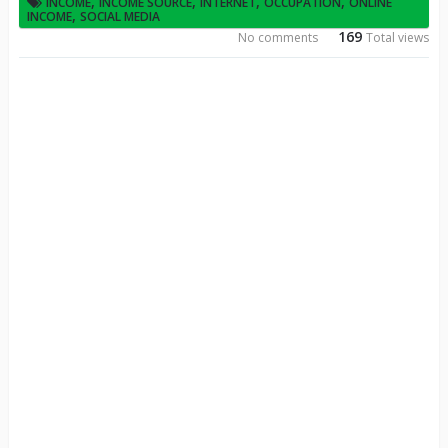
,
,
,
,
INCOME
INCOME SOURCE
INTERNET
OCCUPATION
ONLINE
,
INCOME
SOCIAL MEDIA
169
No comments
Total views