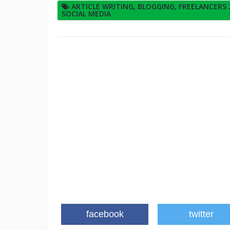
ARTICLE WRITING
,
BLOGGING
,
FREELANCERS
SOCIAL MEDIA
facebook
twitter