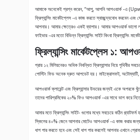
আমাকে অনেকেই প্রশ্ন করেন, “আপু, আপনি আপওয়ার্ক -এ (Upwo
ফ্রিল্যান্সিং মার্কেটপ্লেস -এ কাজ করতে স্বাচ্ছন্দ্যবােধ করবেন 
আপনার। আমার ক্ষেত্রেও একই ব্যাপার। আমার আপওয়ার্ক ভালাে
ফাইভার -এর মতো বিভিন্ন ফ্রিল্যান্সিং সাইট কিংবা ফ্রিল্যান্সিং মা
ফ্রিল্যান্সিং মার্কেটপ্লেস ১: আ
প্রায় ১২ মিলিয়নেরও অধিক নিবন্ধিত ফ্রিল্যান্সার নিয়ে পৃথিবীর সবচ
পোস্টিং ফিড অনেক দ্রুত আপডেট হয়। মাইক্রোসফট, অটোম্যাটি, ড্রপ
আপওয়ার্ক ক্লায়েন্ট এবং ফ্রিল্যান্সার উভয়ের জন্যই একে অপরকে খুঁ
তাদের পারিশ্রমিকের ২০% ফিও আপওয়ার্ক -এর সাথে ভাগ করে নিতে হ
আমার মতে ফ্রিল্যান্সিং সাইট- গুলোর মধ্যে সবচেয়ে কঠিন প্ল্যাট
স্কিলের ৪০% জেনে আপনার মােটেও আপওয়ার্ক -এ কাজ করার জন্
ধাপ পার করতে হবে এবং সেই ধাপ পার করলেই আপনার এখানে প্রাে