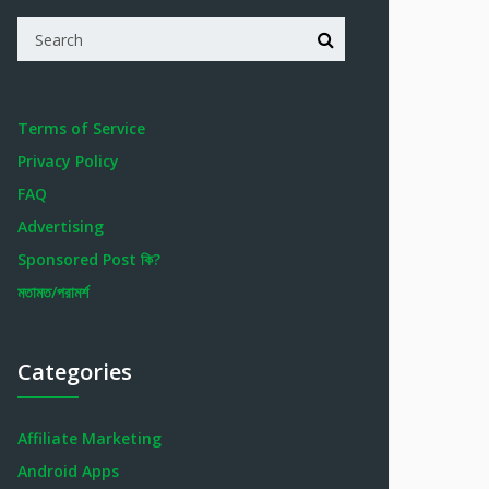
Terms of Service
Privacy Policy
FAQ
Advertising
Sponsored Post কি?
মতামত/পরামর্শ
Categories
Affiliate Marketing
Android Apps