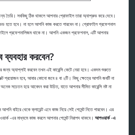
জন্য তৈরি। সবকিছু ঠিক থাকলে আপনার প্রােফাইল তারা অ্যাপ্রুভ করে দেবে।
রুভড হতে হবে। না হলে আপনি কাজ করতে পারবেন না। প্রোফাইল প্রফেশনাল
্রােফাইলে প্রফেশনালিজম থাকে না। আপনি একজন প্রফেশনাল, এটি আপনার
বে ব্যবহার করবেন?
র জন্য অ্যাপ্লাই করবেন তখন এই কারেন্সি কেটে নেয়া হবে। একদম শুরুতে
ট প্রয়োজন হবে, আবার কোনাে জবে ৪ বা ২টি। কিছু ক্ষেত্রে আপনি জবটি না
় অনেক সচেতন হয়ে আবেদন করা উচিত, যাতে আপনার সীমিত কারেন্সি নষ্ট না
ে আপনি বাইরে থেকে ক্লায়েন্ট এনে কাজ নিয়ে সেই পেমেন্ট নিতে পারবেন। এর
ওয়ার্ক -এর মাধ্যমে কাজ করলে আপনার পেমেন্ট নিরাপদ থাকবে।
আপওয়ার্ক -এ