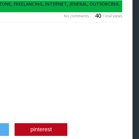
 ZONE
,
FREELANCING
,
INTERNET
,
JENERAL
,
OUTSORCING
,
40
No comments
Total views
pinterest