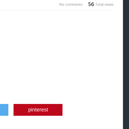
56
No comments
Total views
pinterest