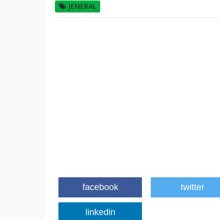
JENERAL
facebook
twitter
linkedin