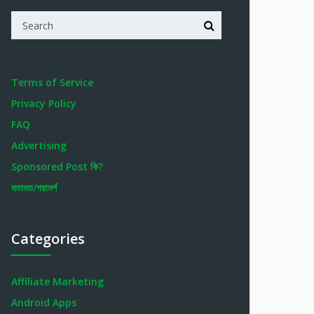
Terms of Service
Privacy Policy
FAQ
Advertising
Sponsored Post কি?
মতামত/পরামর্শ
Categories
Affiliate Marketing
Android Apps