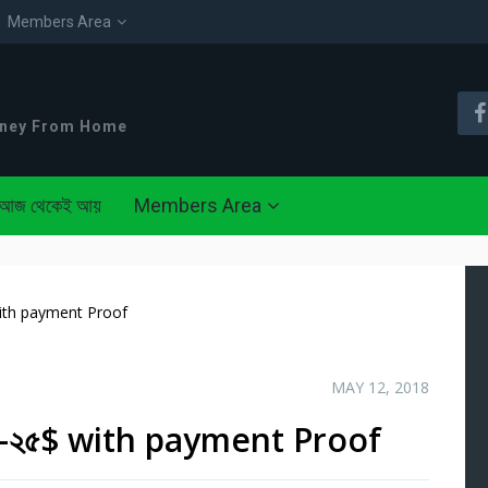
Members Area
oney From Home
আজ থেকেই আয়
Members Area
 with payment Proof
MAY 12, 2018
ন ১০-২৫$ with payment Proof