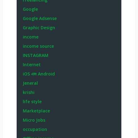
Google
Google Adsense
Graphic Design
income
income source
INSTAGRAM
Internet
iOS এবং Android
Jeneral
krishi
life style
Marketplace
Micro Jobs
occupation