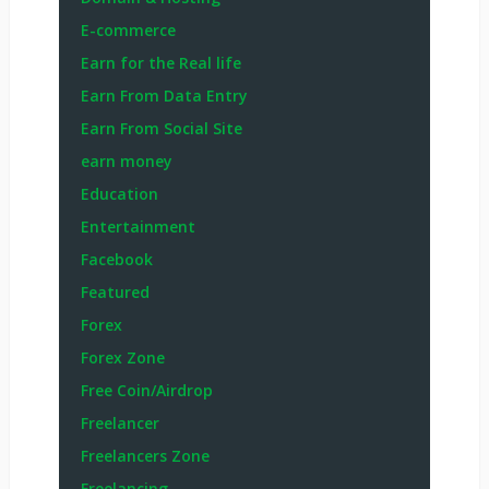
E-commerce
Earn for the Real life
Earn From Data Entry
Earn From Social Site
earn money
Education
Entertainment
Facebook
Featured
Forex
Forex Zone
Free Coin/Airdrop
Freelancer
Freelancers Zone
Freelancing