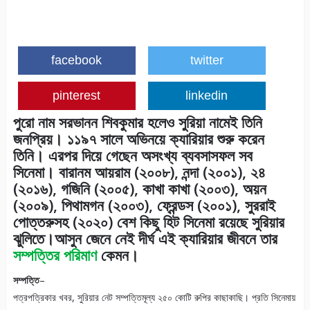
facebook
twitter
pinterest
linkedin
পুরো নাম সরভানন শিবকুমার হলেও সুরিয়া নামেই তিনি
জনপ্রিয়। ১১৯৭ সালে অভিনয়ে ক্যারিয়ার শুরু করেন
তিনি। এরপর দিয়ে গেছেন অসংখ্য ব্যবসাসফল সব
সিনেমা। বারানম আয়রাম (২০০৮), নন্দা (২০০১), ২৪
(২০১৬), গজিনি (২০০৫), কাখা কাখা (২০০৩), অয়ন
(২০০৯), পিথামগন (২০০৩), ফ্রেন্ডস (২০০১), সুররাই
পোত্তরুসহ (২০২০) বেশ কিছু হিট সিনেমা রয়েছে সুরিয়ার
ঝুলিতে।আসুন জেনে নেই দীর্ঘ এই ক্যারিয়ার জীবনে তার
সম্পত্তির পরিমাণ
কেমন।
সম্পত্তি
–
পত্রপত্রিকার খবর, সুরিয়ার নেট সম্পত্তিমূল্য ২৫০ কোটি রুপির কাছাকাছি। প্রতি সিনেমায়