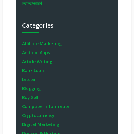
মতামত/পরামর্শ
Categories
Affiliate Marketing
Android Apps
Article Writing
Bank Loan
bitcoin
Blogging
Buy Sell
Computer Information
Cryptocurrency
Digital Marketing
Domain & Hosting