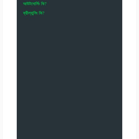
আউটসোর্সিং কি?
ফ্রীল্যান্সিং কি?