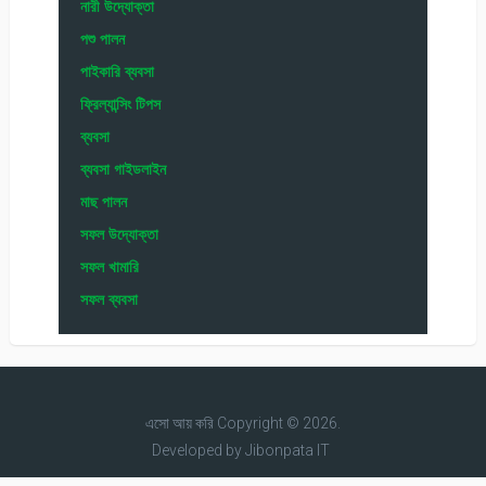
নারী উদ্যোক্তা
পশু পালন
পাইকারি ব্যবসা
ফ্রিল্যান্সিং টিপস
ব্যবসা
ব্যবসা গাইডলাইন
মাছ পালন
সফল উদ্যোক্তা
সফল খামারি
সফল ব্যবসা
এসো আয় করি
Copyright © 2026.
Developed by
Jibonpata IT