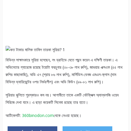
বিভিন্ন সাক্ষাৎকারে সুরিয়া বলেছেন, লং ড্রাইভে যেতে পছন্দ করেন এ দক্ষিণী তারকা। এ
অভিনেতার গ্যারেজে রয়েছে টয়োটা ফরচুনার (৩০-৩৮ লাখ রুপি), জাগুয়ার এক্সএফ (৫৫ লাখ
রুপির কাছাকাছি), অডি এ৭ (প্রায় ৮৬ লাখ রুপি), মার্সিডিস-বেনজ এমএল-ক্লাস (দাম
বিভিন্ন ভ্যারিয়েন্টের ওপর নির্ভরশীল) এবং অডি কিউ৭ (৬৯-৮১ লাখ রুপি)।
সুরিয়ার ঝুলিতে পুরস্কারও কম নয়। আগামীতে তাকে একটি নেটফ্লিক্স অ্যান্থলজি ওয়েব
সিরিজে দেখা যাবে। এ ছাড়া কয়েকটি সিনেমা রয়েছে তার হাতে।
আটিকেলটি:
360binodon.com
থেকে নেওয়া হয়েছে।