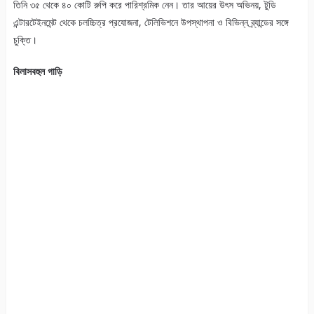
তিনি ৩৫ থেকে ৪০ কোটি রুপি করে পারিশ্রমিক নেন। তার আয়ের উৎস অভিনয়, টুডি
এন্টারটেইনমেন্ট থেকে চলচ্চিত্র প্রযোজনা, টেলিভিশনে উপস্থাপনা ও বিভিন্ন ব্র্যান্ডের সঙ্গে
চুক্তি।
বিলাসবহুল গাড়ি