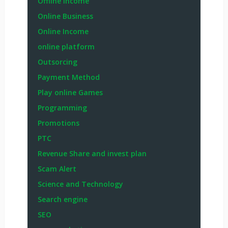
Offline income
Online Business
Online Income
online platform
Outsorcing
Payment Method
Play online Games
Programming
Promotions
PTC
Revenue Share and invest plan
Scam Alert
Science and Technology
Search engine
SEO