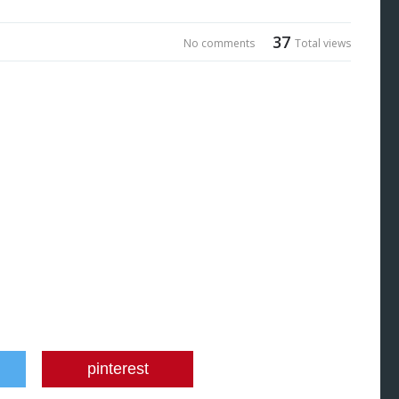
37
No comments
Total views
pinterest