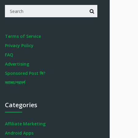
Terms of Service
Privacy Policy
FAQ
Advertising
Sponsored Post কি?
মতামত/পরামর্শ
Categories
Affiliate Marketing
Android Apps