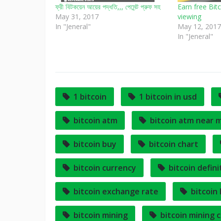
ফ্রী বিটকয়েন আয়ের পদ্ধতি,,, পেমেন্ট প্রুফ সহ
Earn free Bit
May 31, 2017
viewing
In "Jeneral"
May 12, 2017
In "Jeneral"
1 bitcoin
1 bitcoin in usd
bitcoin atm
bitcoin atm near 
bitcoin buy
bitcoin chart
bitcoin currency
bitcoin defini
bitcoin exchange rate
bitcoin 
bitcoin mining
bitcoin mining c