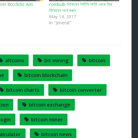
coin Btcclicks Ads
coinbulb বিটকয়েন পিটিসি সাইট থেকে ফ্রি
বিটকয়েন আর্ন করুন
May 14, 2017
In "Jeneral"
altcoins
bit mining
bitcoin
me
bitcoin blockchain
bitcoin charts
bitcoin converter
tion
bitcoin exchange
login
bitcoin miner
alculator
bitcoin news