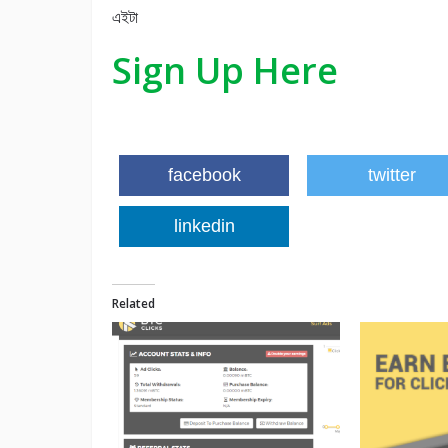
এইটা
Sign Up Here
facebook
twitter
linkedin
Related