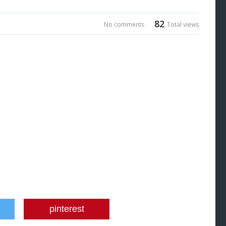
82
No comments
Total views
pinterest