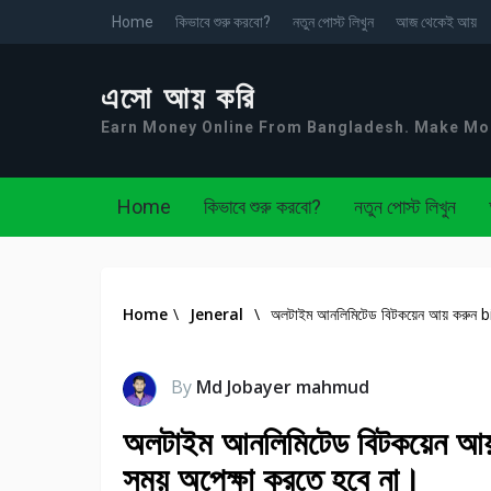
Home
কিভাবে শুরু করবো?
নতুন পোস্ট লিখুন
আজ থেকেই আয়
এসো আয় করি
Earn Money Online From Bangladesh. Make M
Home
কিভাবে শুরু করবো?
নতুন পোস্ট লিখুন
Home
\
Jeneral
\
অলটাইম আনলিমিটেড বিটকয়েন আয় করুন bitc
By
Md Jobayer mahmud
অলটাইম আনলিমিটেড বিটকয়েন আয় ক
সময় অপেক্ষা করতে হবে না।