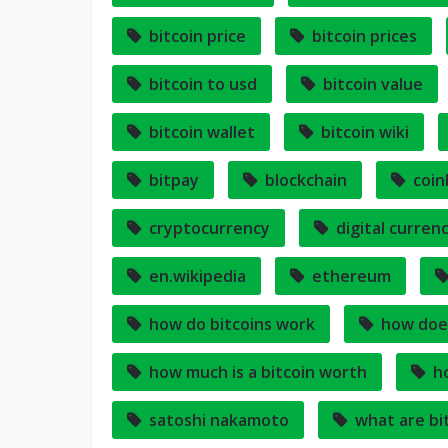
bitcoin price
bitcoin prices
bitcoin to usd
bitcoin value
bitcoin wallet
bitcoin wiki
bitpay
blockchain
coin
cryptocurrency
digital curren
en.wikipedia
ethereum
how do bitcoins work
how doe
how much is a bitcoin worth
h
satoshi nakamoto
what are bi