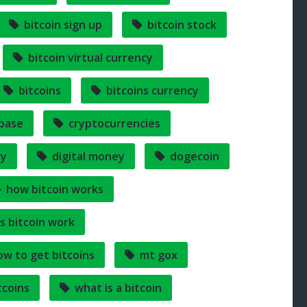
bitcoin sign up
bitcoin stock
bitcoin virtual currency
bitcoins
bitcoins currency
base
cryptocurrencies
cy
digital money
dogecoin
how bitcoin works
s bitcoin work
ow to get bitcoins
mt gox
tcoins
what is a bitcoin