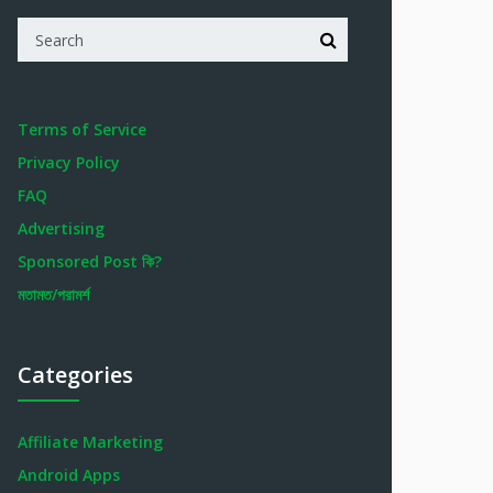
Terms of Service
Privacy Policy
FAQ
Advertising
Sponsored Post কি?
মতামত/পরামর্শ
Categories
Affiliate Marketing
Android Apps