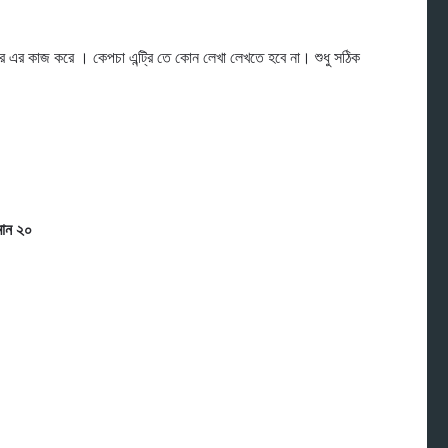
রি এর কাজ করে । কেপচা এন্ট্রি তে কোন লেখা লেখতে হবে না। শুধু সঠিক
ান ২০