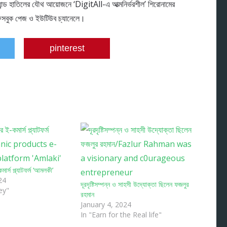
র্যান্ড হাতিলের যৌথ আয়োজনে ‘DigitAll-এ আত্মনির্ভরশীল’ শিরোনামের
েসবুক পেজ ও ইউটিউব চ্যানেলে।
pinterest
ার্স প্ল্যাটফর্ম ‘আমলকী’
24
দূরদৃষ্টিসম্পন্ন ও সাহসী উদ্যোক্তা ছিলেন ফজলুর
ey"
রহমান
January 4, 2024
In "Earn for the Real life"