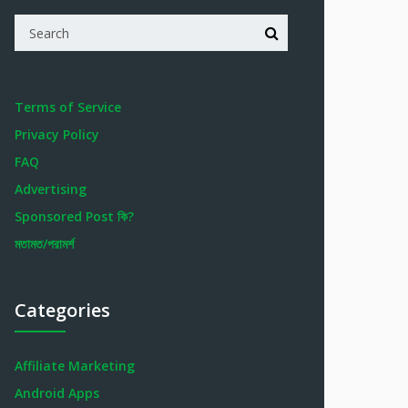
Terms of Service
Privacy Policy
FAQ
Advertising
Sponsored Post কি?
মতামত/পরামর্শ
Categories
Affiliate Marketing
Android Apps