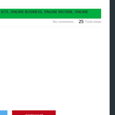
 SITE
,
ONLINE BUSINESS
,
ONLINE INCOME
,
ONLINE
25
No comments
Total views