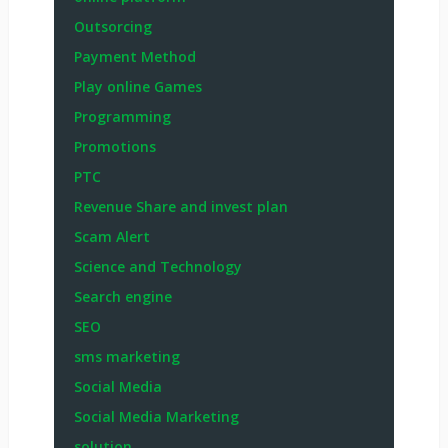
Outsorcing
Payment Method
Play online Games
Programming
Promotions
PTC
Revenue Share and invest plan
Scam Alert
Science and Technology
Search engine
SEO
sms marketing
Social Media
Social Media Marketing
solution