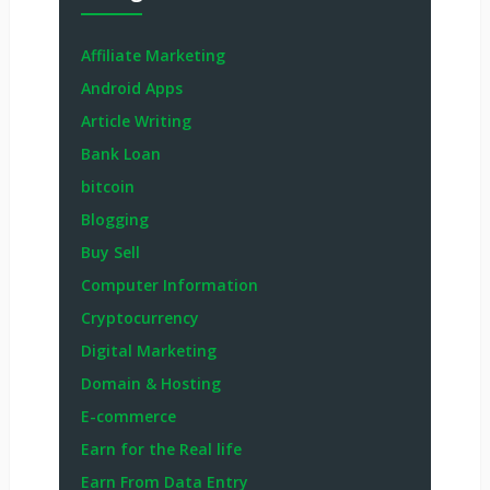
Affiliate Marketing
Android Apps
Article Writing
Bank Loan
bitcoin
Blogging
Buy Sell
Computer Information
Cryptocurrency
Digital Marketing
Domain & Hosting
E-commerce
Earn for the Real life
Earn From Data Entry