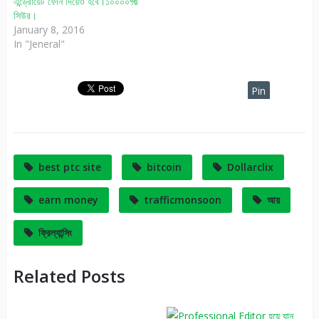
এন্ড্রোয়েট ফোন দিয়েও হবে।১০০০০%
সিউর।
January 8, 2016
In "Jeneral"
Pin
It
best ptc site
bitcoin
Dollarclix
earn money
trafficmonsoon
আয়
ফ্রিল্যান্সিং
Related Posts