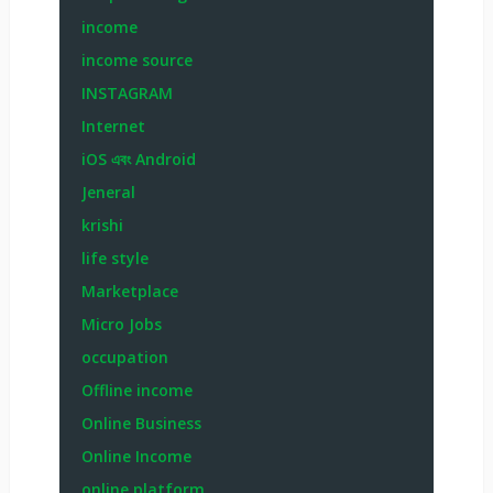
income
income source
INSTAGRAM
Internet
iOS এবং Android
Jeneral
krishi
life style
Marketplace
Micro Jobs
occupation
Offline income
Online Business
Online Income
online platform