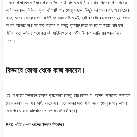
কাজ জানা বা ধৈর্য যাই বলি না কেন ইনকাম টা আর হয়ে উঠে না।আজ থেকে ৫ মাস আগেও
আমি অনলাইনে বিভিন্ন ব্লগে ঘাটাঘাটি আর ফেসবুক ছাড়া কিছুই করতাম না এই অনলাইনে।
আচ্ছা আমরা ফেসবুকে তো থাকিই সব সময় তাইলে এই ছোট্ট কাজ টা করলে কেমন হয়।হয়তো
আপনি কটিপটি লাখপতি হতে পারবেন না কিন্তু গ্যারান্টি দিচ্ছি শ’পতি বা হাজার পরি হবে
সিউর।তবে আমি ৫ মাসে কয়েকটা সাইট থেকে ৫০০$+ ইনকাম করছি যার প্রুভ নিচে
দিবো।
কিভাবে কোথা থেকে কাজ করবেন।
এই যে ভাইয়া অনলাইন ইনকাম প্লাটফর্মটা কিন্তু ছোট্ট জিনিস না।অনেক সিস্টেমেই অনলাইন
থেকে ইনকাম করা যায় জাস্ট ধরতে হবে।তবে আমার মতো যারা আলস ফেসবুক আর আড্ডা
নিয়ে পরে থাকতে ভালবাসেন তাদের জন্যই এই কাজ।
PPD এইটাও এক ধরনের ইনকাম সিস্টেম।