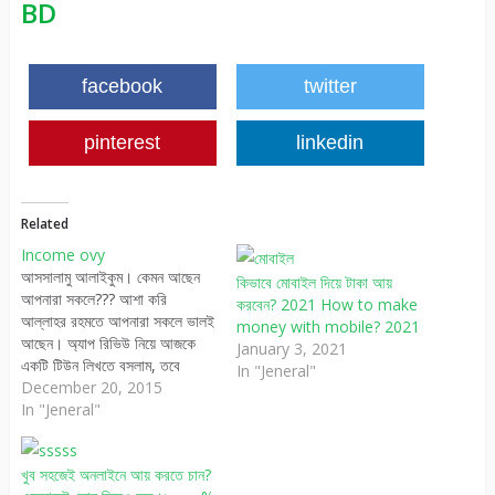
BD
facebook
twitter
pinterest
linkedin
Related
Income ovy
আসসালামু আলাইকুম। কেমন আছেন
কিভাবে মোবাইল দিয়ে টাকা আয়
আপনারা সকলে??? আশা করি
করবেন? 2021 How to make
আল্লাহর রহমতে আপনারা সকলে ভালই
money with mobile? 2021
আছেন। অ্যাপ রিভিউ নিয়ে আজকে
January 3, 2021
একটি টিউন লিখতে বসলাম, তবে
In "Jeneral"
এটাকে খারাপ ভাবে নিবেন না কারন এই
December 20, 2015
অ্যাপ টা আপনাদের জন্য উপকারী
In "Jeneral"
বটে। তো চলুন সরাসরি টিউনে চলে
যাই। অনলাইন টাকা ইনকাম। আমরা
খুব সহজেই অনলাইনে আয় করতে চান?
যারা নেট ব্যাবহার করি…