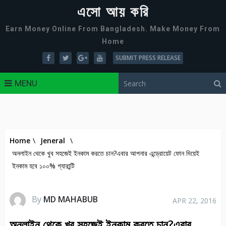
এসো আয় করি
Earn Money Online From Bangladesh. Make Money From
Home
SUBMIT PRESS RELEASE
MENU
Home
\
Jeneral
\
অনলাইন থেকে খুব সহজেই ইনকাম করতে চান?এবার আপনার এন্ড্রোয়েট ফোন দিয়েই
ইনকাম হবে ১০০% গ্যারান্টি
By
MD MAHABUB
APR 22, 2016
অনলাইন থেকে খুব সহজেই ইনকাম করতে চান?এবার