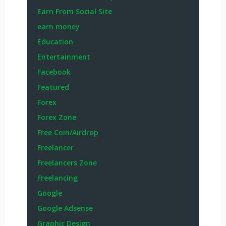
Earn From Social Site
earn money
Education
Entertainment
Facebook
Featured
Forex
Forex Zone
Free Coin/Airdrop
Freelancer
Freelancers Zone
Freelancing
Google
Google Adsense
Graphic Design