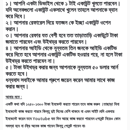
১। আপনি একটা ডিভাইস থেকে ১ টাই একাউন্ট খুলতে পারবেন।
যদি অনেকগুলো একাউন্ট একসাথে খুলেন তাহলে আপনাকে ব্যান
করে দিবে।
২। আপনার রেফারেল দিয়ে যতজন কে ইচ্ছা একাউন্ট ওপেন
করান।
৩। আপনার রেফার যত বেশী হবে তত তাড়াতাড়ি একাউন্টে টাকা
জমাতে পারবেন এবং উইথড্র করতে পারবেন।
৪। আপনার আইডি থেকে নূন্যতম তিন জনকে আইডি একটিভ
করে দিতে হবে আপনার একাউন্ট একটিভ হওয়ার পরে, না হলে টাকা
উইথড্র করতে পারবেন না।
৫। টাকা উইথড্র করার জন্য আপনাকে নুন্যতম ৫০ ডলার আর্ন
করতে হবে।
ধন্যবাদ সবাইকে আমার গ্রুপে জয়েন করেন আমার সাথে কাজ
করার জন্য।
আমার মতে :
একটি কথা যদি ১২৫০-১৩০০ টাকা ইনভেস্ট করতে পারেন তবে কাজ করুন ।তাছাড়া বিনা
ইনভেস্টে কাজ করতে পারবে কিন্তু দুই দিনের বেশি থাকবে না এমন সাইট ৷যদি একবার
ইনভেস্টে করেন তবে Youtube যত দিন আছে কাজ করতে পারবেন ৷পেমেন্ট নিয়েও কোন
সমস্যা হবে না ৷ফ্রি অনেক কাজ পাবেন কিন্তু পেমেন্ট পাবেন না৷