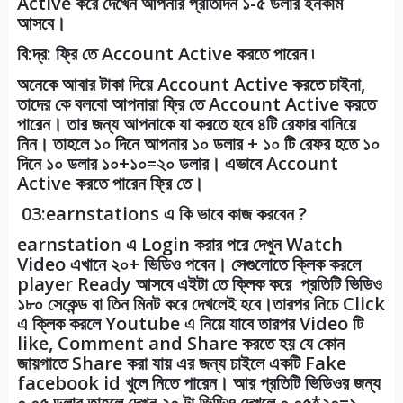
Active করে দেখেন আপনার প্রতিদিন ১-৫ ডলার ইনকাম
আসবে।
বি:দ্র: ফ্রি তে Account Active করতে পারেন ৷
অনেকে আবার টাকা দিয়ে Account Active করতে চাইনা,
তাদের কে বলবো আপনারা ফ্রি তে Account Active করতে
পারেন। তার জন্য আপনাকে যা করতে হবে ৪টি রেফার বানিয়ে
নিন। তাহলে ১০ দিনে আপনার ১০ ডলার + ১০ টি রেফর হতে ১০
দিনে ১০ ডলার ১০+১০=২০ ডলার। এভাবে Account
Active করতে পারেন ফ্রি তে।
03:earnstations এ কি ভাবে কাজ করবেন ?
earnstation এ Login করার পরে দেখুন Watch
Video এখানে ২০+ ভিডিও পবেন। সেগুলোতে ক্লিক করলে
player Ready আসবে এইটা তে ক্লিক করে প্রতিটি ভিডিও
১৮০ সেকেন্ড বা তিন মিনট করে দেখলেই হবে।তারপর নিচে Click
এ ক্লিক করলে Youtube এ নিয়ে যাবে তারপর Video টি
like, Comment and Share করতে হয় যে কোন
জায়গাতে Share করা যায় এর জন্য চাইলে একটি Fake
facebook id খুলে নিতে পারেন। আর প্রতিটি ভিডিওর জন্য
০.০৫ ডলার তাহলে দেখুন ২০ টা ভিডিও দেখলে ০.০৫*২০=১