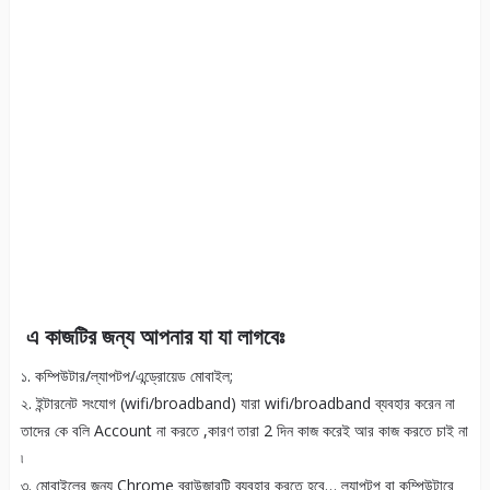
এ কাজটির জন্য আপনার যা যা লাগবেঃ
১. কম্পিউটার/ল্যাপটপ/এন্ড্রোয়েড মোবাইল;
২. ইন্টারনেট সংযোগ (wifi/broadband) যারা wifi/broadband ব্যবহার করেন না
তাদের কে বলি Account না করতে ,কারণ তারা 2 দিন কাজ করেই আর কাজ করতে চাই না
৷
৩. মোবাইলের জন্য Chrome ব্রাউজারটি ব্যবহার করতে হবে… ল্যাপটপ বা কম্পিউটারে