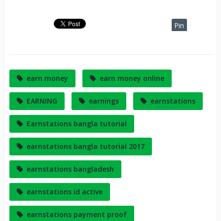
Pin
It
earn money
earn money online
EARNING
earnings
earnstations
Earnstations bangla tutorial
earnstations bangla tutorial 2017
earnstations bangladesh
earnstations id active
earnstations payment proof