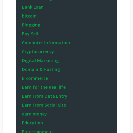
Bank Loan
bitcoin
Blogging
Buy Sell
Computer Information
Cryptocurrency
Digital Marketing
Domain & Hosting
E-commerce
Earn for the Real life
Earn From Data Entry
Earn From Social Site
earn money
Education
Entertainment