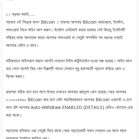
১। প্রথম পদ্দতি……
প্রথমে এই লিঙ্কে যান= Bitcoin । তারপর আপনার Bitcoin অ্যাড্রেস, ইমেইল,
পাসওয়ার্ড লিখে সাইন আপ করুন। ইমেইল ভেরিফাই করার দরকার নেই কিন্তু ইমেইলটি
সক্রিয় থাকা আবশ্যক কারন আপনার পাসওয়ার্ড বা পেমেন্ট সম্পর্কিত সব ধরনের তথ্যই
আপনার মেইল এ যাবে।
সঠিকভাবে সাইনআপ করলে আপনি দেখবেন টাইম কাউন্টডাউন হওয়া শুরু হয়েছে। সাইন আপ
হয়ে গেলে আপনি ফ্রি প্লে বিকল্পটি পাবেন সেখানে সুধু ক্যাপচাটি প্রবেশ করিয়ে রোল এ
ক্লিক করুন।
ক্যাপচা সঠিক হলে ডান পাশে উপরে দেখবেন আপনার ব্যালেন্স যোগ হয়েছে।আর আপনার
০.০০০০৫৪৬০ Bitcoin আয় হলে সেটা সয়ংক্রিয়ভাবে আপনার Bitcoin ওয়ালেট এ চলে
যাবে যদি আপনার Auto-Withdraw ENABLED (DETAILS) রেডিও বোতামে চেক
করা থাকে।
প্রত্যেক রবিবারে এরা পেমেন্ট দিয়ে থাকে।আর প্রত্যেকটি সফল লেনদেন এর সাথে সাথে
আপনাকে ইমেইলে জানিয়ে দেয়।