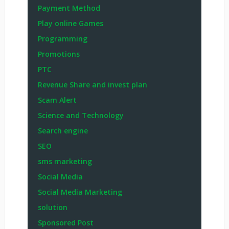
Payment Method
Play online Games
Programming
Promotions
PTC
Revenue Share and invest plan
Scam Alert
Science and Technology
Search engine
SEO
sms marketing
Social Media
Social Media Marketing
solution
Sponsored Post