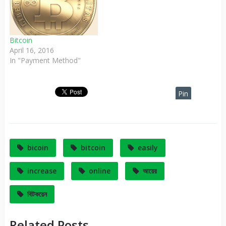
একাধিক কম্পিউটার বা স্মার্টফোনের
মধ্যে বিটকয়েন লেনদেন হলে এর
কেন্দ্রীয় সার্ভার ব্যবহারকারীর লেজার…
Bitcoin
April 16, 2016
In "Payment Method"
Pin
It
bicoin
bitcoin
easily
increase
online
আয়ের
বিটকয়েন
Related Posts