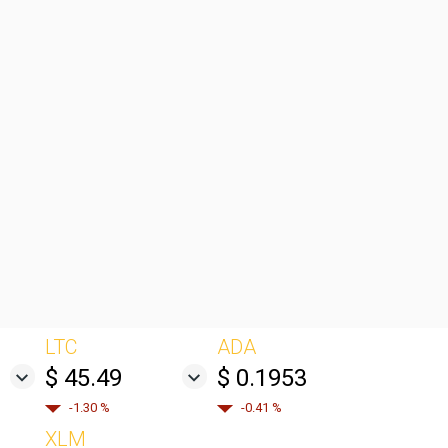
LTC
ADA
$ 45.49
$ 0.1953
-1.30 %
-0.41 %
XLM