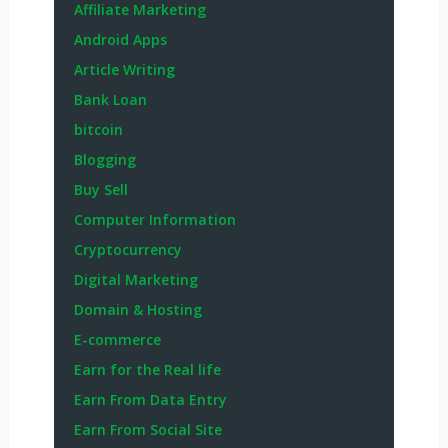
Affiliate Marketing
Android Apps
Article Writing
Bank Loan
bitcoin
Blogging
Buy Sell
Computer Information
Cryptocurrency
Digital Marketing
Domain & Hosting
E-commerce
Earn for the Real life
Earn From Data Entry
Earn From Social Site