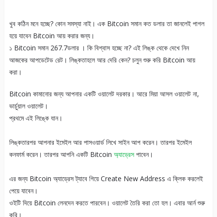
খুব কঠিন মনে হচ্ছে? কোন সমস্যা নাই। এক Bitcoin সমান কত ডলার তা জানলেই পাগল
হয়ে যাবেন Bitcoin আয় করার জন্য।
১ Bitcoin সমান 267.7ডলার । কি বিশ্বাস হচ্ছে না? এই লিঙ্ক থেকে দেখে নিন
আজকের আপডেটেড রেট। লিঙ্কতাহলে আর দেরি কেন? চলুন শুরু করি Bitcoin আয়
করা।
Bitcoin কামানোর জন্য আপনার একটি ওয়ালেট দরকার। আরে মিয়া আসল ওয়ালেট না,
ভার্চুয়াল ওয়ালেট।
প্রথমে এই লিঙ্কে যান।
লিঙ্কতারপর আপনার ইমেইল আর পাসওয়ার্ড লিখে সাইন আপ করেন। তারপর ইমেইল
কনফার্ম করেন। তারপর আপনি একটি Bitcoin
অ্যাড্রেস
পাবেন।
এর জন্য Bitcoin অ্যাড্রেস ট্যাবে গিয়ে Create New Address এ ক্লিক করলেই
পেয়ে যাবেন।
ওইটি দিয়ে Bitcoin লেনদেন করতে পারবেন। ওয়ালেট তৈরি করা তো হল। এবার আর্ন শুরু
করি।