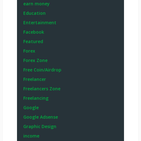
earn money
Education
Entertainment
Facebook
Featured
Forex
Forex Zone
Free Coin/Airdrop
Freelancer
Freelancers Zone
Freelancing
Google
Google Adsense
Graphic Design
income