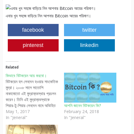
এবার খুব সহজে বাড়িয়ে নিন আপনার Bitcoin আয়ের পরিমাণ।
facebook
twitter
pinterest
linkedin
Related
কিভাবে বিটকয়েন আয় করবো।
বিটকয়েন হল লেনদেন হওয়ার সাংকেতিক
মুদ্রা। ২০০৮ সালে সাতোশি
নাকামোতো এই মুদ্রাব্যবস্থার প্রচলন
করেন। তিনি এই মুদ্রাব্যবস্থাকে
পিয়ার-টু-পিয়ার লেনদেন নামে অভিহিত
আপনি জানেন বিটকয়েন কি?
করেন। বিটকয়েনের লেনদেনটি বিটকয়েন
May 1, 2017
February 24, 2018
মাইনার নামে একটি সার্ভার কর্তৃক
In "Jeneral"
In "Jeneral"
সুরক্ষিত থাকে। পিয়ার-টু-পিয়ার
যোগাযোগ ব্যাবস্থায় যুক্ত থাকা