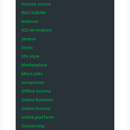
income source
INSTAGRAM
Internet
iOS এবং Android
Jeneral
krishi
life style
Marketplace
Micro Jobs
occupation
Offline income
Online Business
Online Income
online platform
Outsorcing