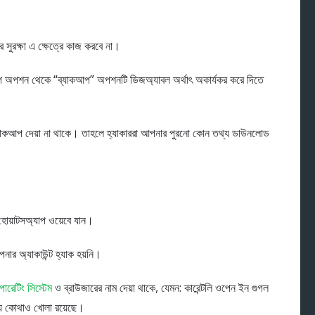
 সুরক্ষা এ ক্ষেত্রে কাজ করবে না।
াকআপ অপশন থেকে “ব্যাকআপ” অপশনটি ডিজঅ্যাবল অর্থাৎ অকার্যকর করে দিতে
ব্যাকআপ দেয়া না থাকে। তাহলে হ্যাকাররা আপনার পুরনো কোন তথ্য ডাউনলোড
য়াটসঅ্যাপ ওয়েবে যান।
ার অ্যাকাউন্ট হ্যাক হয়নি।
ারেটিং সিস্টেম
ও ব্রাউজারের নাম দেয়া থাকে, যেমন: কারেন্টলি ওপেন ইন গুগল
্য কোথাও খোলা রয়েছে।