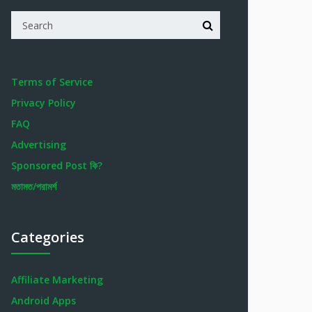
Terms of Service
Privacy Policy
FAQ
Advertising
Sponsored Post কি?
মতামত/পরামর্শ
Categories
Affiliate Marketing
Android Apps