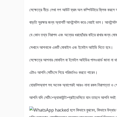
সেক্ষেত্রে নীচে লেখা লগ আউট ফ্রম অল কম্পিউটারে ক্লিক করল
বাড়তি সুরক্ষার জন্য অ্যাপটি আনইন্সটল করে নেয়াই ভাল। আনইন্স
যে কোন তথ্য নিরাপদ এবং অন্যের ধরাছোঁয়ার বাইরে রাখার জন্য ম
সেখানে আপনাকে একটি মোবাইল এবং ইমেইল আইডি দিতে হবে।
সেক্ষেত্রে আপনার মোবাইল বা ইমেইল আইডির পাসওয়ার্ড জানা না থা
এটাও আপনি সেটিংসে গিয়ে পরিবর্তনও করতে পারেন।
হোয়াটসঅ্যাপ সহ অনেক অ্যাপেরই আরও নানা রকম নিরাপত্তা ও গোপ
আপনি যদি সেটিং>অ্যাকাউন্ট>প্রাইভেসিতে যান তাহলে আপনি সবই দ