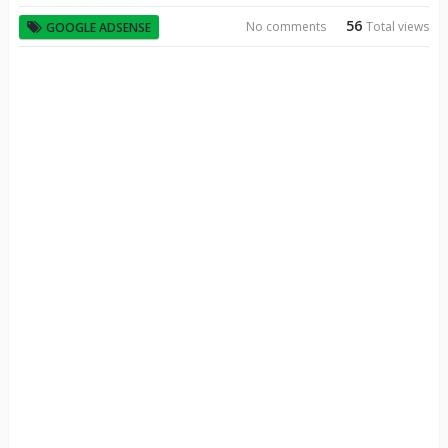
56
No comments
Total views
GOOGLE ADSENSE