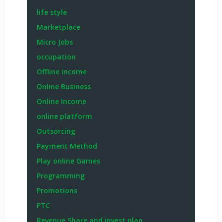
life style
Marketplace
Micro Jobs
occupation
Offline income
Online Business
Online Income
online platform
Outsorcing
Payment Method
Play online Games
Programming
Promotions
PTC
Revenue Share and invest plan