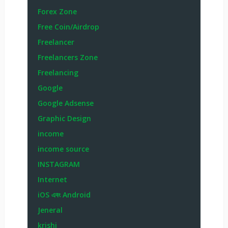
Forex Zone
Free Coin/Airdrop
Freelancer
Freelancers Zone
Freelancing
Google
Google Adsense
Graphic Design
income
income source
INSTAGRAM
Internet
iOS এবং Android
Jeneral
krishi