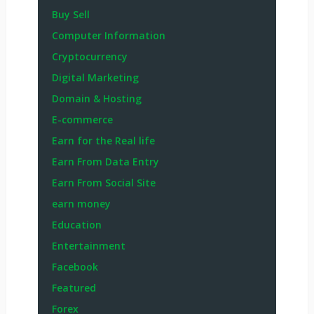
Buy Sell
Computer Information
Cryptocurrency
Digital Marketing
Domain & Hosting
E-commerce
Earn for the Real life
Earn From Data Entry
Earn From Social Site
earn money
Education
Entertainment
Facebook
Featured
Forex