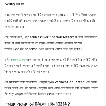
(verify) করা হয়।
এবং, যখন আপনি আপনার ঘরে চিঠির মাধ্যমে আশা pin code টি দিয়ে নিজের এডসেন্স
একাউন্ট ভেরিফাই করবেন, তখন এডসেন্স একাউন্টে দেয়া আপনার ঠিকানা যে সঠিক, সেটা
প্রমাণিত হয়ে যাবে।
এবং মনে রাখবেন, এই “
address verification letter
” বা “পিন ভেরিফিকেশন
চিঠির” মাধ্যমে যতদিন না আপনি নিজের এডসেন্স একাউন্ট ভেরিফাই করছেন,
ততদিন Google adsense থেকে আপনাকে কোনো টাকা দেয়া হবেনা।
তাই,
গুগল এডসেন্স
থেকে আয় করা টাকা তোলার জন্য, এই পিন ভেরিফিকেশন চিঠি সঠিক
ঠিকানায় পাওয়াটা অনেক বেশি জরুরি। তবে, যদি আপনারা পিন সহ চিঠি পাচ্ছেননা, তাহলে
পিন ছাড়াও এড্রেস ভেরিফাই করা সম্ভব।
এই আর্টিকেলে আমি আপনাদের, এডসেন্স “
pin verification letter”
এর বিষয়ে
সবটাই বলবো এবং যদি আপনি এডসেন্সের তরফ থেকে ভেরিফিকেশন চিঠি পাচ্ছেননা, তাহলে
পিন ছাড়া এড্রেস ভেরিফিকেশন কিভাবে করবেন, সেটাও বলবো।
এডসেন্স এড্রেস ভেরিফিকেশন পিন চিঠি কি ?