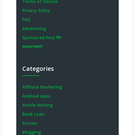
Terms of Service
Privacy Policy
FAQ
Advertising
Sponsored Post কি?
মতামত/পরামর্শ
Categories
Affiliate Marketing
Android Apps
Article Writing
Bank Loan
bitcoin
Blogging