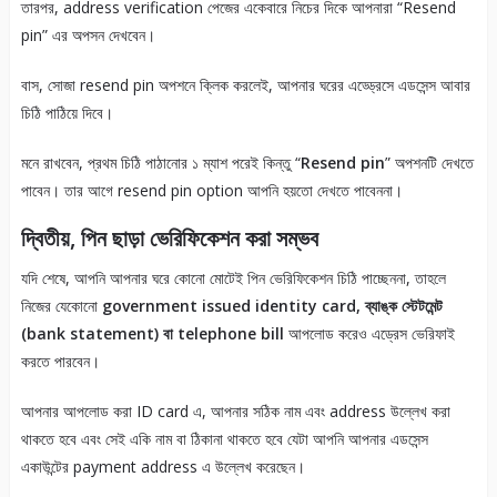
তারপর, address verification পেজের একেবারে নিচের দিকে আপনারা “Resend
pin” এর অপসন দেখবেন।
বাস, সোজা resend pin অপশনে ক্লিক করলেই, আপনার ঘরের এড্ড্রেসে এডসেন্স আবার
চিঠি পাঠিয়ে দিবে।
মনে রাখবেন, প্রথম চিঠি পাঠানোর ১ ম্যাশ পরেই কিন্তু “
Resend pin
” অপশনটি দেখতে
পাবেন। তার আগে resend pin option আপনি হয়তো দেখতে পাবেননা।
দ্বিতীয়, পিন ছাড়া ভেরিফিকেশন করা সম্ভব
যদি শেষে, আপনি আপনার ঘরে কোনো মোটেই পিন ভেরিফিকেশন চিঠি পাচ্ছেননা, তাহলে
নিজের যেকোনো
government issued identity card, ব্যাঙ্ক স্টেটমেন্ট
(bank statement) বা telephone bill
আপলোড করেও এড্রেস ভেরিফাই
করতে পারবেন।
আপনার আপলোড করা ID card এ, আপনার সঠিক নাম এবং address উল্লেখ করা
থাকতে হবে এবং সেই একি নাম বা ঠিকানা থাকতে হবে যেটা আপনি আপনার এডসেন্স
একাউন্টের payment address এ উল্লেখ করেছেন।