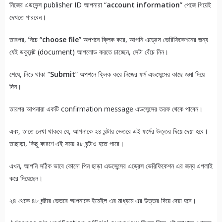
নিজের এডসেন্স publisher ID আপনারা “
account information
” পেজে গিয়েই
দেখতে পারবেন।
তারপর, নিচে “
choose file
” অপশনে ক্লিক করে, আপনি এড্রেস ভেরিফিকেশনের জন্য
যেই ডকুমেন্ট (document) আপলোড করতে চাচ্ছেন, সেটা বেঁচে নিন।
শেষে, নিচে থাকা “
Submit
” অপশনে ক্লিক করে নিজের ফর্ম এডসেন্সের কাছে জমা দিয়ে
দিন।
তারপর আপনারা একটি confirmation message এডসেন্সের তরফ থেকে পাবেন।
এবং, তাতে লেখা থাকবে যে, আপনাকে ২৪ ঘন্টার ভেতরে এই ফর্মের উত্তর দিয়ে দেয়া হবে।
তাছাড়া, কিছু কারণে এই সময় ৪৮ ঘন্টাও হতে পারে।
এখন, আপনি সঠিক ভাবে কোনো পিন ছাড়া এডসেন্সের এড্রেস ভেরিফিকেশন এর জন্য এপলাই
করে দিয়েছেন।
২৪ থেকে ৪৮ ঘন্টার ভেতরে আপনাকে ইমেইল এর মাধ্যমে এর উত্তর দিয়ে দেয়া হবে।