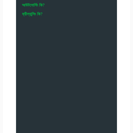
আউটসোর্সিং কি?
ফ্রীল্যান্সিং কি?