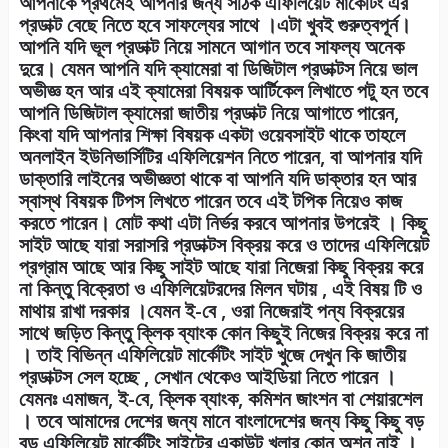
আপনাকে প্রথমেই আপনার জন্য সঠিক এফিলিয়েট মার্কেটিং এর
প্রডাক্ট বেছে নিতে হবে সাফল্যের সাথে ।এটা খুবই গুরুত্বপূর্ন।
আপনি যদি ভূল প্রডাক্ট নিয়ে সামনে আগান তবে সাফল্য অনেক
দুরে। যেমন আপনি যদি ক্যামেরা বা ডিজিটাল প্রডাক্টস নিয়ে ভাল
অভীজ্ঞ হন আর এই ক্যামেরা বিষয়ক আর্টিকেল লিখাতে পটু হন তবে
আপনি ডিজিটাল ক্যামেরা জাতীয় প্রডাক্ট নিয়ে আগাতে পারেন,
কিংবা যদি আপনার শিক্ষা বিষয়ক একটা ওয়েবসাইট থাকে তাহলে
অনলাইন ইউনিভার্সিটির এফিলিয়েশন নিতে পারেন, বা আপনার যদি
ডাক্তারি লাইনের অভীজ্ঞতা থাকে বা আপনি যদি ডাক্তার হন আর
স্বাস্থ বিষয়ক টিপস লিখতে পারেন তবে এই টপিক নিয়েও কাজ
করতে পারেন। মোট কথা এটা নির্ভর করবে আপনার উপরেই । কিছু
সাইট আছে যারা সরাসরি প্রডাক্টস বিক্রয় করে ও তাদের এফিলিয়েট
প্রগ্রাম আছে আর কিছু সাইট আছে যারা নিজেরা কিছু বিক্রয় করে
না কিন্তু বিক্রেতা ও এফিলিয়েটরদের মিলন ঘটায় , এই বিষয় টি ও
মাথায় রাখা দরকার ।যেমন ই-বে , ওরা নিজেরাই পন্য বিক্রয়ের
সাথে জড়িত কিন্তু ক্লিক ব্যাংক কোন কিছুই নিজের বিক্রয় করে না
। তাই বিভিন্ন এফিলিয়েট মার্কেটিং সাইট খুজে দেখুন কি জাতীয়
প্রডাক্টস সেল হচ্ছে , সেখান থেকেও আইডিয়া নিতে পারেন ।
যেমনঃ এমাজন, ই-বে, ক্লিক ব্যাংক, কমিশন জাংশন বা শেয়ারশেল
। তবে আমাদের দেশের জন্য মানে বাংলাদেশের জন্য কিছু কিছু বড়
বড় এফিলিয়েট মার্কেটিং সাইটের একাউন্ট খুলার কোন অশন নাই ।