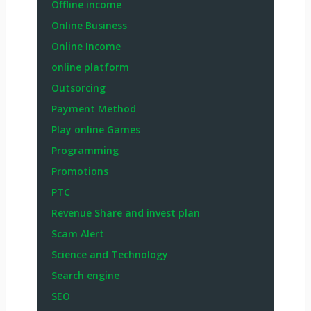
Offline income
Online Business
Online Income
online platform
Outsorcing
Payment Method
Play online Games
Programming
Promotions
PTC
Revenue Share and invest plan
Scam Alert
Science and Technology
Search engine
SEO