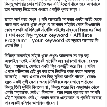
কিন্তু আপনার কোন পরিচিত জন যদি বিদেশে থাকে তবে আপনাকে
তার সাহায্য নিতে হবে এখানে একাউন্ট খুলার জন্য ।
গুগলে সার্স করে দেখুন । যদি আলরেডি আপনার একটা সাইট থেকে
থাকে তবে গুগলে খুজে দেখুন যে আপনার সাইটের কোন কিওয়ার্ডের
কোন প্রডাক্ট এফিলিয়েট মার্কেটিং সাইটের মাধ্যমে বিক্রয় হয় কিনা
। সার্স করতে লিখুন “your keyword + Affiliate
Program” । your keyword এর স্থানে আপনার কি
ওয়ার্ড দিন।
বিভিন্ন অনলাইন সাইটে খুজে দেখুনঃ আজকাল সব বড় বড়
অনলাইন শপেই এফিলিয়েট মার্কেটিং এর ব্যাবস্থা থাকে , যেমনঃ
ইবে, এম্যাজান, সেখানে একটা ফ্রি একাউন্ট করে নিন । যদিও
এখানে কমিশনের রেট খুব কম তবে নিয়মিত কাজ করলে সাফল্য
আসবেই । তবে এখানে বেশ কিছু সুবিধা আপনি পাবেন , যেমনঃ
হয়ত একটা মুভী কেনার জন্য ভিজিটরকে এম্যাজানে পাঠালেন
কিন্তু তিনি মুভীটা কিনলেন না , কিন্তু পরের দিন এম্যাজান থেকে
একটা “স্যামসাং নোট২” কিনলেন , আর মজার ব্যাপার হল আপনি
এই ” স্যামসাং নোট২” কেনার কারনে এম্যাজান যে প্রফিট করেছে
তার একটা কমিশন আপনিও পাবেন ।