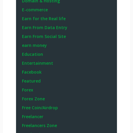
Domain & Hosting
E-commerce
Earn for the Real life
Earn From Data Entry
Earn From Social Site
earn money
Education
Entertainment
Facebook
Featured
Forex
Forex Zone
Free Coin/Airdrop
Freelancer
Freelancers Zone