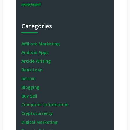
মতামত/পরামর্শ
Categories
Affiliate Marketing
Android Apps
Article Writing
Bank Loan
bitcoin
Blogging
Buy Sell
Computer Information
Cryptocurrency
Digital Marketing