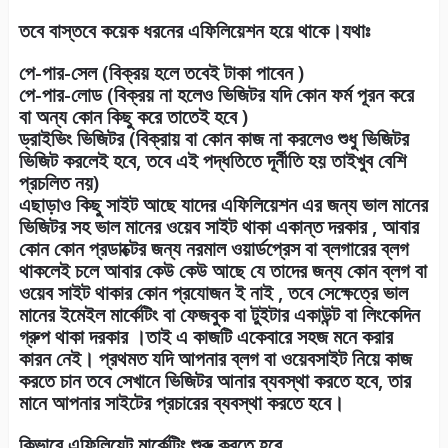
তবে বাস্তবে কয়েক ধরনের এফিলিয়েশন হয়ে থাকে।যথাঃ
পে-পার-সেল (বিক্রয় হলে তবেই টাকা পাবেন )
পে-পার-লোড (বিক্রয় না হলেও ভিজিটর যদি কোন ফর্ম পূরন করে
বা অন্য কোন কিছু করে তাতেই হবে )
ড্রাইভিং ভিজিটর (বিক্রায় বা কোন কাজ না করলেও শুধু ভিজিটর
ভিজিট করলেই হবে, তবে এই পদ্ধতিতে দূর্নীতি হয় তাইখুব বেশি
প্রচলিত নয়)
এছাড়াও কিছু সাইট আছে যাদের এফিলিয়েশন এর জন্য ভাল মানের
ভিজিটর সহ ভাল মানের ওয়েব সাইট থাকা একান্ত দরকার , আবার
কোন কোন প্রডাক্টের জন্য নরমাল ওয়ার্ডপ্রেস বা ব্লগারের ব্লগ
থাকলেই চলে আবার কেউ কেউ আছে যে তাদের জন্য কোন ব্লগ বা
ওয়েব সাইট থাকার কোন প্রযোজন ই নাই , তবে সেক্ষেত্রে ভাল
মানের ইমেইল মার্কেটিং বা ফেজবুক বা টুইটার একাউন্ট বা লিংকেদিন
গ্রুপ থাকা দরকার ।তাই এ কাজটি একেবারে সহজ মনে করার
কারন নেই। প্রথমত যদি আপনার ব্লগ বা ওয়েবসাইট নিয়ে কাজ
করতে চান তবে সেখানে ভিজিটর আনার ব্যবস্থা করতে হবে, তার
মানে আপনার সাইটের প্রচারের ব্যবস্থা করতে হবে।
কিভাবে এফিলিয়েট মার্কেটিং শুরু করতে হবে