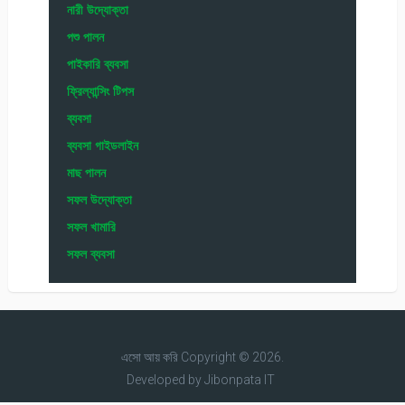
নারী উদ্যোক্তা
পশু পালন
পাইকারি ব্যবসা
ফ্রিল্যান্সিং টিপস
ব্যবসা
ব্যবসা গাইডলাইন
মাছ পালন
সফল উদ্যোক্তা
সফল খামারি
সফল ব্যবসা
এসো আয় করি
Copyright © 2026.
Developed by
Jibonpata IT