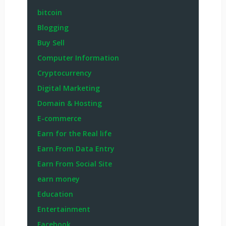
bitcoin
Blogging
Buy Sell
Computer Information
Cryptocurrency
Digital Marketing
Domain & Hosting
E-commerce
Earn for the Real life
Earn From Data Entry
Earn From Social Site
earn money
Education
Entertainment
Facebook