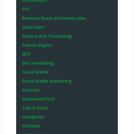
Promotions
PTC
Revenue Share and invest plan
Scam Alert
Science and Technology
Search engine
SEO
sms marketing
Social Media
Social Media Marketing
solution
Sponsored Post
Tips & tricks
wordpress
Youtube