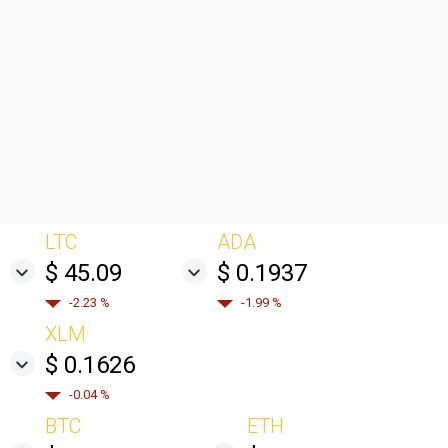
LTC
ADA
$ 45.09
$ 0.1937
-2.23 %
-1.99 %
XLM
$ 0.1626
-0.04 %
BTC
ETH