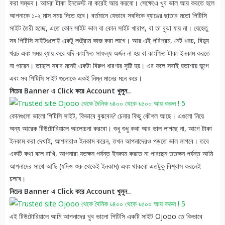
করা সম্ভব। আমরা টাকা ইনভেস্ট না করেই আয় করবো। সেক্ষেএে খুব ভাল আয় করতে হলে
আপনাকে ১-২ মাস সময় দিতে হবে। বর্তমানে যেভাবে সবদিকে ব্যাঙের ছাতার মতো পিটিসি
সাইট তৈরী হচ্ছে, এতে কোন সাইট ভাল বা কোন সাইট খারাপ, বা তা বুঝা যায় না। যেহেতু
সব পিটিসি সাইটগুলোই একটু লংট্রাম কাজ করা লাগে। আর এই পরিশ্রম, নেট খরচ, বিদ্যু
খরচ এবং সময় ব্যায় করে যদি কাংক্ষিত সাফল্য অর্জন না হয় বা কাংক্ষিত টাকা ইনকাম করতে
না পারেন। তাহলে সবার মনেই একটা বিরুপ ধারণার সৃষ্টি হয়। এর ফলে সবাই হতাশায় ভূগে
এবং সব পিটিসি সাইট গুলোকে একই নিম্ন মানের মনে করে।
নিচের Banner এ Click করে Account খুলুন..
কোনগুলো ভালো পিটিসি সাইট, কিভাবে বুঝবেন? চেনার কিছু কৌশল আছে। এগুলো নিয়ে
অন্য আরেক টিউটোরিয়ালে আলোচনা করবো। শুধু শুধু কথা আর ভাল লাগছে না, আগে টাকা
ইনকাম করা দেখাই, আপনারাও ইনকাম করেন, তখন আপনাদেরও পড়তে ভাল লাগবে। তবে
একটি কথা বলে রাখি, আপনারা যতক্ষন পর্যন্ত ইনকাম করতে না পারছেন ততক্ষন পর্যন্ত আমি
আপনাদের সাথে আছি (যদিও শুরু থেকেই ইনকাম) এবং থাকবো এতটুকু বিশ্বাস করলেই
চলবে।
নিচের Banner এ Click করে Account খুলুন..
এই টিউটোরিয়ালে আমি আপনাদের খুব ভালো পিটিসি একটি সাইট Ojooo তে কিভাবে