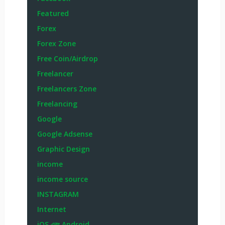
Featured
Forex
Forex Zone
Free Coin/Airdrop
Freelancer
Freelancers Zone
Freelancing
Google
Google Adsense
Graphic Design
income
income source
INSTAGRAM
Internet
iOS এবং Android