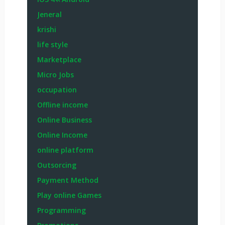
Jeneral
krishi
life style
Marketplace
Micro Jobs
occupation
Offline income
Online Business
Online Income
online platform
Outsorcing
Payment Method
Play online Games
Programming