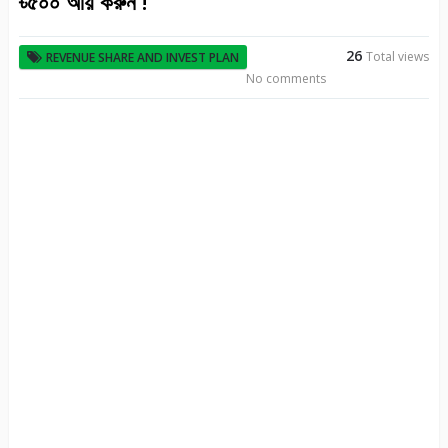
৳৫০০ আয় করুন !
26
Total views
REVENUE SHARE AND INVEST PLAN
No comments