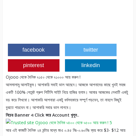
facebook
twitter
pinterest
linkedin
Ojooo থেকে দৈনিক ৳১৫০ থেকে ৳১০০০ আয় করুন !
আসসালামু আলাইকুম। আশাকরি সবাই ভাল আছেন। আজকে আপনাদের কাছে খুবই সহজ
একটি 100% পেমেন্ট প্রুপ পিটিসি সাইট নিয়ে হাজির হলাম। আমার আজকের লেখাটি একটু
বড় করে লিখবো। আশাকরি আপনারা একটু ধর্যসহকারে সম্পুর্ণ পড়বেন, তা নাহলে কিছুই
বুঝতে পারবেন না। আশাকরি সবার ভাল লাগবে।
নিচের Banner এ Click করে Account খুলুন..
আর এই কাজটি দৈনিক ২৪ ঘন্টার মধ্যে মাএ ০.৪৫ মিঃ-০.৬০মিঃ ব্যয় করে $3- $12 আয়