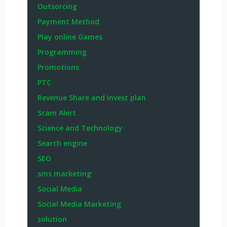
Outsorcing
Payment Method
Play online Games
Programming
Promotions
PTC
Revenue Share and invest plan
Scam Alert
Science and Technology
Search engine
SEO
sms marketing
Social Media
Social Media Marketing
solution