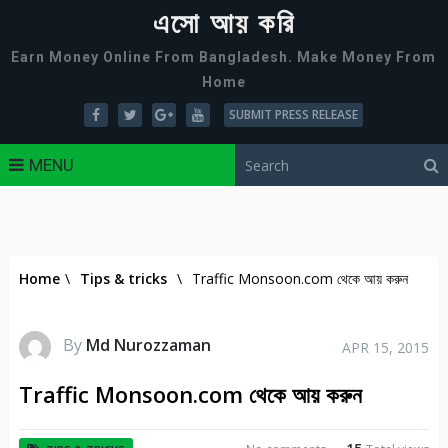
এসো আয় করি
Earn Money Online From Bangladesh. Make Money From
Home
SUBMIT PRESS RELEASE
MENU
Home
\
Tips & tricks
\
Traffic Monsoon.com থেকে আয় করুন
By
Md Nurozzaman
APR 15, 2015
Traffic Monsoon.com থেকে আয় করুন