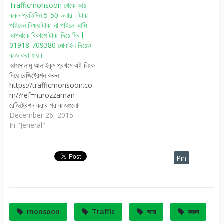
Trafficmonsoon থেকে আয়
তিনবার এড দেয়…
করুন প্রতিদিন 5-50 ডলার। টাকা
পাইবেন নিশ্চয় টাকা না পাইলে আমি
আপনাকে বিকাশে টাকা দিয়ে দিব l
01918-709380 মোবাইল দিয়েও
কাজ করা যায়।
আসসালামু আলাইকুম প্রথমে এই লিংক
দিয়ে রেজিষ্ট্রেশন করুন
https://trafficmonsoon.co
m/?ref=nurozzaman
রেজিষ্ট্রেশন করার পর কাজগুলো
নিন্মরুপঃ 1.একাউন্ট তৈরি করার পর
December 26, 2015
আপনার কাজ হল পতিদিন নিয়মিত
In "Jeneral"
এডগুলো দেখা। এড দেখতে একাউন্টে
লগিং করুন। [একাউন্টে লগিং করার
সময় IP সমস্যা হবে। সমস্যা হলে
Pin
মডেম ডিসকানেক্ট করে আবার কানেক্ট
It
করে লগিং করুন।] লগিং করে কিছু…
monsoon
Traffic
আয়
করুন