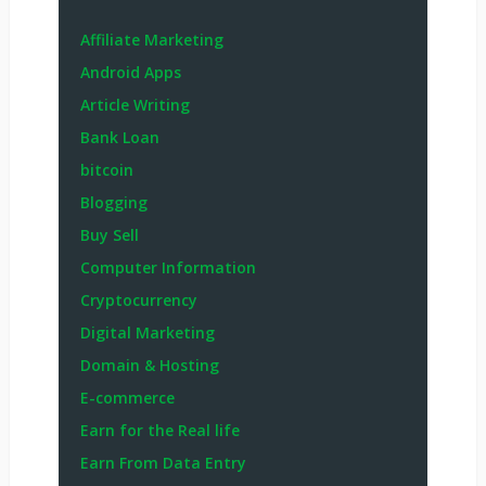
Affiliate Marketing
Android Apps
Article Writing
Bank Loan
bitcoin
Blogging
Buy Sell
Computer Information
Cryptocurrency
Digital Marketing
Domain & Hosting
E-commerce
Earn for the Real life
Earn From Data Entry