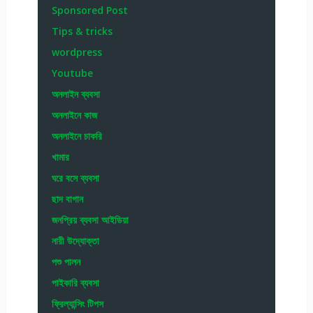
Sponsored Post
Tips & tricks
wordpress
Youtube
অনলাইন ব্যবসা
অনলাইনে কাজ
অনলাইনে চাকরি
খামার
ঘরে বসে ব্যবসা
ছাদ বাগান
জনপ্রিয় ব্যবসা আইডিয়া
নারী উদ্যোক্তা
পশু পালন
পাইকারি ব্যবসা
ফ্রিল্যান্সিং টিপস