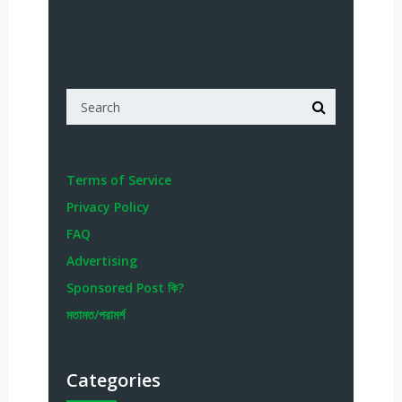
Terms of Service
Privacy Policy
FAQ
Advertising
Sponsored Post কি?
মতামত/পরামর্শ
Categories