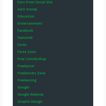
Earn From Social Site
earn money
Education
Entertainment
Facebook
Featured
Forex
Forex Zone
Free Coin/Airdrop
Freelancer
Freelancers Zone
Freelancing
Google
Google Adsense
Graphic Design