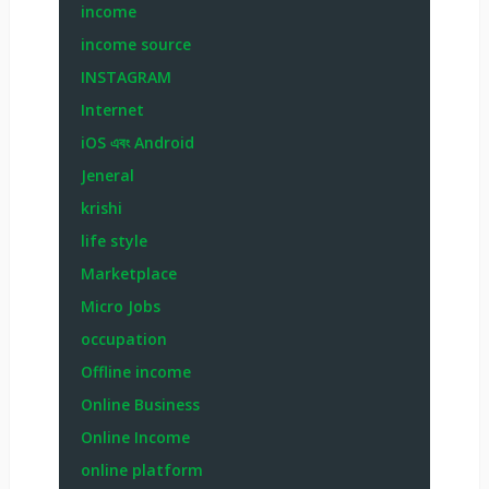
income
income source
INSTAGRAM
Internet
iOS এবং Android
Jeneral
krishi
life style
Marketplace
Micro Jobs
occupation
Offline income
Online Business
Online Income
online platform