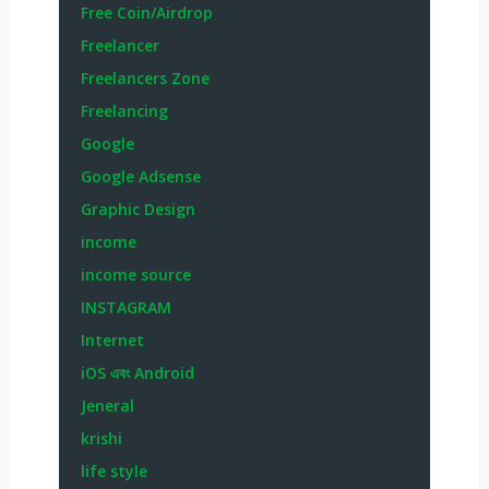
Free Coin/Airdrop
Freelancer
Freelancers Zone
Freelancing
Google
Google Adsense
Graphic Design
income
income source
INSTAGRAM
Internet
iOS এবং Android
Jeneral
krishi
life style