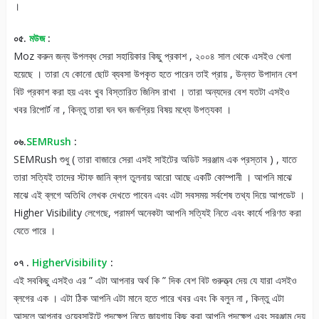
।
০৫.
মউজ
:
Moz করুন জন্য উপলব্ধ সেরা সহায়িকার কিছু প্রকাশ , ২০০৪ সাল থেকে এসইও খেলা
হয়েছে । তারা যে কোনো ছোট ব্যবসা উপকৃত হতে পারেন তাই প্রায় , উন্নত উপাদান বেশ
বিট প্রকাশ করা হয় এবং খুব বিস্তারিত জিনিস রাখা । তারা অন্যদের বেশ যতটা এসইও
খবর রিপোর্ট না , কিন্তু তারা ঘন ঘন জনপ্রিয় বিষয় মধ্যে উপত্যকা ।
০৬.
SEMRush
:
SEMRush শুধু ( তারা বাজারে সেরা এসই সাইটের অডিট সরঞ্জাম এক প্রস্তাব ) , যাতে
তারা সত্যিই তাদের স্টাফ জানি ব্লগ ​​তুলনায় আরো আছে একটি কোম্পানী । আপনি মাঝে
মাঝে এই ব্লগে অতিথি লেখক দেখতে পাবেন এবং এটা সবসময় সর্বশেষ তথ্য দিয়ে আপডেট ।
Higher Visibility লেগেছে, পরামর্শ অনেকটা আপনি সত্যিই নিতে এবং কার্যে পরিণত করা
যেতে পারে ।
০৭ .
HigherVisibility
:
এই সবকিছু এসইও এর ” এটা আপনার অর্থ কি ” দিক বেশ বিট গুরুত্ত্ব দেয় যে যারা ​​এসইও
ব্লগের এক । এটা ঠিক আপনি এটা মানে হতে পারে খবর এবং কি বলুন না , কিন্তু এটা
আসলে আপনার ওয়েবসাইটে পদক্ষেপ নিতে জায়গায় কিছু করা আপনি পদক্ষেপ এবং সরঞ্জাম দেয়