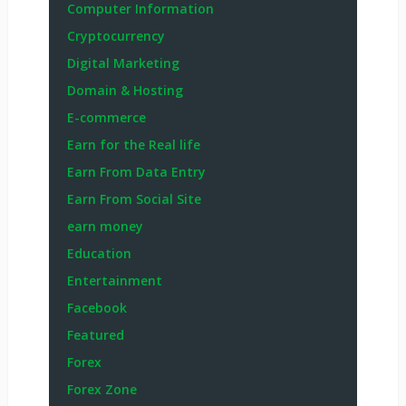
Computer Information
Cryptocurrency
Digital Marketing
Domain & Hosting
E-commerce
Earn for the Real life
Earn From Data Entry
Earn From Social Site
earn money
Education
Entertainment
Facebook
Featured
Forex
Forex Zone