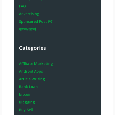
FAQ
Advertising
Sponsored Post কি?
মতামত/পরামর্শ
Categories
Affiliate Marketing
Android Apps
Article Writing
Bank Loan
bitcoin
Blogging
Buy Sell