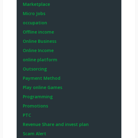
Marketplace
Micro Jobs
occupation
Offline income
Online Business
Online Income
online platform
Outsorcing
Payment Method
Play online Games
Programming
Promotions
PTC
Revenue Share and invest plan
Scam Alert