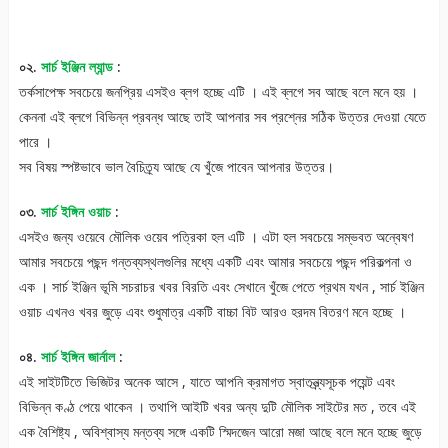
০২.
সার্চ ইঞ্জিন ল্যান্ড
:
তর্কসাপেক্ষ সবচেয়ে জনপ্রিয় এসইও ব্লগ হচ্ছে এটি । এই ব্লগে সব আছে বলে মনে হয় ।
কেননা এই ব্লগে বিভিন্ন প্রবন্ধ আছে তাই আপনার সব প্রশ্নের সঠিক উত্তর দেওয়া যেতে
পারে ।
সব বিষয় স্পষ্টভাবে ভাল বৈচিত্র্য আছে যে খুঁজে পাবেন আপনার উত্তর।
০৩.
সার্চ ইঙ্গিন ওয়াচ
:
এসইও জন্য ওয়েবে মৌলিক ওয়েব পত্রিকা হল এটি । এটা হল সবচেয়ে সম্ভবত অন্বেষণ
আমার সবচেয়ে পছন্দ গন্তব্যস্থলগুলির মধ্যে একটি এবং আমার সবচেয়ে পছন্দ পরিকল্পনা ও
এক । সার্চ ইঞ্জিন ভূমি সচরাচর খবর বিরতি এবং সেখানে খুঁজে পেতে প্রথম যখন , সার্চ ইঞ্জিন
ওয়াচ এখনও খবর জুড়ে এবং শুধুমাত্র একটি বাচ্চা বিট আরও হরদম বিতরণ মনে হচ্ছে ।
০৪.
সার্চ ইঙ্গিন জার্নাল
:
এই সাইটটিতে ভিজিটর অনেক আসে , যাতে আপনি ক্রমাগত স্বাতন্ত্র্যসূচক পয়েন্ট এবং
বিভিন্ন কণ্ঠ পেয়ে থাকেন । তথাপি আইটি খবর অন্য দুটি মৌলিক সাইটের মত , তবে এই
এক বৈশিষ্ট্য , অবিশ্বাস্য মন্তব্য সঙ্গে একটি স্মিদজেন আরো মজা আছে বলে মনে হচ্ছে জুড়ে