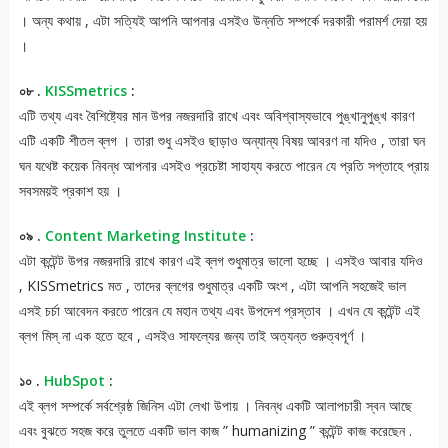
। অন্য কথায় , এটা সত্যিই আপনি আপনার এসইও উন্নতি সম্পর্কে দরকারী পরামর্শ দেয়া হয়
।
০৮ .
KISSmetrics
:
এটি তথ্য এবং বৈশিষ্ট্যের মান উপর নজরদারি রাখে এবং অবিশ্বাস্যভাবে পুঙ্খানুপুঙ্খ কারণ
এটি একটি শীতল ব্লগ ​। তারা শুধু এসইও ছাড়াও অন্যান্য বিষয় আবরণ না যদিও , তারা ঘন
ঘন যথেষ্ট কয়েক নিবন্ধ আপনার এসইও প্রচেষ্টা সাহায্য করতে পারেন যে প্রতি সপ্তাহে প্রায়
সবসময়ই প্রকাশ হয় ।
০৯ .
Content Marketing Institute
:
এটা কন্টেন্ট উপর নজরদারি রাখে কারণ এই ব্লগ ​​শুধুমাত্র ভালো হচ্ছে । এসইও আবার যদিও
, KISSmetrics মত , তাদের ব্লগের শুধুমাত্র একটি অংশ , এটা আপনি সহজেই ভাল
এসই চর্চা আবেদন করতে পারেন যে মহান তথ্য এবং উপদেশ প্রস্তাব । এখন যে কন্টেন্ট এই
ব্লগ ​​মিস্ না এক হতে হবে , এসইও সাফল্যের জন্য তাই অত্যন্ত গুরুত্বপূর্ণ ।
১০ .
HubSpot
:
এই ব্লগ ​​সম্পর্কে সর্বশ্রেষ্ঠ জিনিস এটা লেখা উপায় । নিবন্ধ একটি আলাপচারী স্বন আছে
এবং বুঝতে সহজ করে তুলতে একটি ভাল কাজ ” humanizing ” কন্টেন্ট কাজ করেছেন .