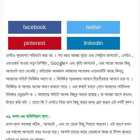
facebook
twitter
pinterest
linkedin
এসইও ক্রমাগত পরিবর্তন করা হয় । গত বছর আমরা পান্ডা এবং পেঙ্গুইন আপডেট , এসইও ,
এডওয়ার্ড পাওয়া নতুন বৈশিষ্ট্য , Google+ এবং কৃতি আপডেট , এবং আরো অনেক কিছু
আপডেট হতে দেখেছি। যাইহোক আজকাল আমাদের অনেকের ওয়েবসাইট আছে কিন্তু
আমাদের সাইটে ভিজিটর আসে না । ভিজিটর প্রথমবার আসলে দ্বিতীয়বার আসতে চায় না ।
ভিজিটর না আসার অনেক কারণ থাকতে পারে । এক কথাই বলতে গেলে আমাদের সাইটগুলা
ইউজার ফ্রেন্ডলি না । আমাদের সাইটে অনেক কিছুর অভাব রয়েছে। যা আমরা আগে কখনও
চিন্তা করি নাই । তাতে কি ? এসইও নিয়ে ভাল কিছু করার জন্য হেল্প করবে এই দশটি ব্লগ।
০১.
গুগল এর অফিসিয়াল ব্লগ
:
গুগল ব্লগ সবসময় সঠিক , আপডেট , এবং তা থেকে কিছু শিখতে পারবেন। এই ব্লগে গুগল
এর সর্বশেষ আপডেট খবর পাওয়া যায়। আপনি তাদের কাছে যেকোনো বিষয় বা টিপস জানতে
চাইলে তা পাবেন খুব সহজে।