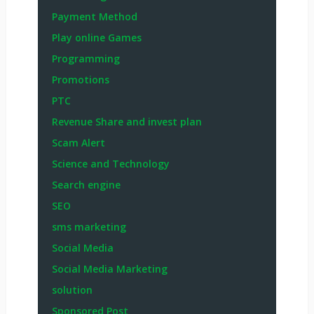
Payment Method
Play online Games
Programming
Promotions
PTC
Revenue Share and invest plan
Scam Alert
Science and Technology
Search engine
SEO
sms marketing
Social Media
Social Media Marketing
solution
Sponsored Post