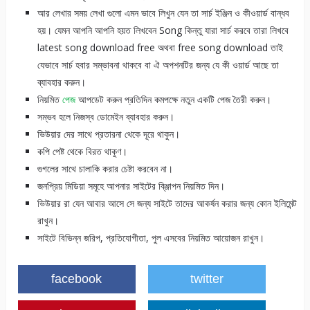
আর লেখার সময় লেখা গুলো এমন ভাবে লিখুন যেন তা সার্চ ইঞ্জিন ও কীওয়ার্ড বান্ধব
হয়। যেমন আপনি আপনি হয়ত লিখবেন Song কিন্তু যারা সার্চ করবে তারা লিখবে
latest song download free অথবা free song download তাই
যেভাবে সার্চ হবার সম্ভাবনা থাকবে বা ঐ অপশনটির জন্য যে কী ওয়ার্ড আছে তা
ব্যাবহার করুন।
নিয়মিত
পেজ
আপডেট করুন প্রতিদিন কমপক্ষে নতুন একটি পেজ তৈরী করুন।
সম্ভব হলে নিজস্ব ডোমেইন ব্যাবহার করুন।
ভিউয়ার দের সাথে প্রতারনা থেকে দূরে থাকুন।
কপি পেষ্ট থেকে বিরত থাকুণ।
গুগলের সাথে চালাকি করার চেষ্টা করবেন না।
জনপ্রিয় মিডিয়া সমূহে আপনার সাইটের বি্ঞ্জাপন নিয়মিত দিন।
ভিউয়ার রা যেন আবার আসে সে জন্য সাইটে তাদের আকর্ষন করার জন্য কোন ইলিমেন্ট
রাখুন।
সাইটে বিভিন্ন জরিপ, প্রতিযোগীতা, পুল এসবের নিয়মিত আয়োজন রাখুন।
facebook
twitter