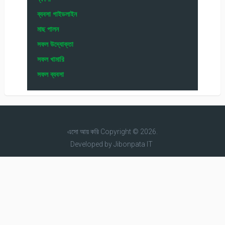
ব্যবসা গাইডলাইন
মাছ পালন
সফল উদ্যোক্তা
সফল খামারি
সফল ব্যবসা
এসো আয় করি
Copyright © 2026.
Developed by
Jibonpata IT