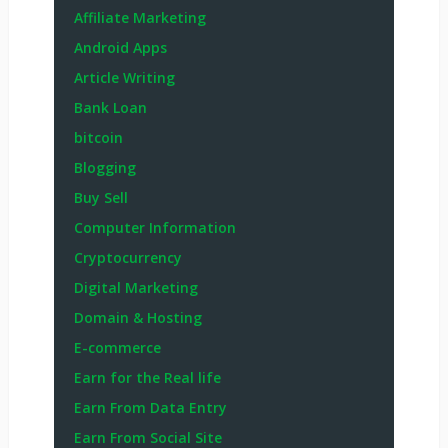
Affiliate Marketing
Android Apps
Article Writing
Bank Loan
bitcoin
Blogging
Buy Sell
Computer Information
Cryptocurrency
Digital Marketing
Domain & Hosting
E-commerce
Earn for the Real life
Earn From Data Entry
Earn From Social Site