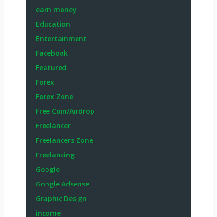
earn money
Education
Entertainment
Facebook
Featured
Forex
Forex Zone
Free Coin/Airdrop
Freelancer
Freelancers Zone
Freelancing
Google
Google Adsense
Graphic Design
income