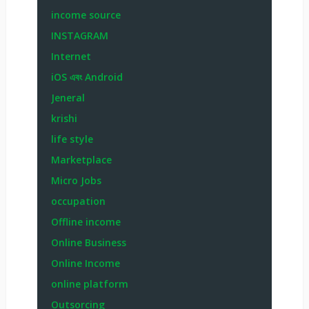
income source
INSTAGRAM
Internet
iOS এবং Android
Jeneral
krishi
life style
Marketplace
Micro Jobs
occupation
Offline income
Online Business
Online Income
online platform
Outsorcing