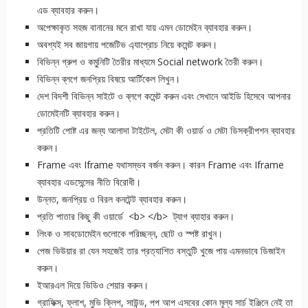
এড ব্যাবহার করুন।
অপেক্ষাকৃত সহজ বানানের মনে রাখা যায় এমন ডোমেইন ব্যাবহার করুন।
অবশ্যই সব জায়গায় পজেটিভ এ্যাপ্রোচ নিয়ে কমেন্ট করুন।
বিভিন্ন গ্রুপ ও কমু্নিটি তৈরীর মাধ্যমে Social network তৈরী করুন।
বিভিন্ন ব্লগে জনপ্রিয় বিষয়ে আর্টিকেল লিখুন।
দেশ বিদশী বিভিন্ন সাইটে ও ব্লগে কমেন্ট করুন এবং সেখানে আইডি হিসেবে আপনার
ডোমেইনটি ব্যাবহার করুন।
প্রতিটি পোষ্ট এর জন্য আলাদা টাইটেল, মেটা কী ওয়ার্ড ও মেটা ডিসক্রীপশন ব্যাবহার
করুন।
Frame এবং Iframe যথাসম্ভব বর্জন করুন। কারন Frame এবং Iframe
ব্যাবহার এডসেন্সের নীতি বিরোধী।
উন্নত, জনপ্রিয় ও বিরল কনটেন্ট ব্যাবহার করুন।
প্রতি পাতার কিছু কী ওয়ার্ডে <b> </b> ট্যাগ ব্যাহার করুন।
লিংক ও সাবডোমেইন গুলোকে পরিচ্ছন্ন, ছোট ও স্পষ্ট রাখুন।
পেজ ভিউয়ার রা যেন সহজেই তার প্রত্যাশিত বস্তুটি খুজে পায় এমনভাবে ডিজাইন
করুন।
ইআরএল দিয়ে ভিডিও শেয়ার করুন।
গ্রাফিক্স, ফ্লাশ, মুভি ক্লিপ, সাউন্ড, পপ আপ এসবের কোন মূল্য সার্চ ইঞ্জিনে নেই তা