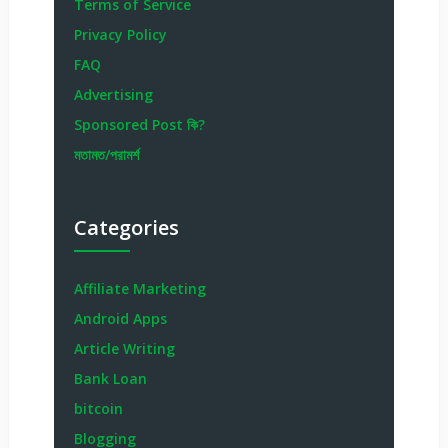
Terms of Service
Privacy Policy
FAQ
Advertising
Sponsored Post কি?
মতামত/পরামর্শ
Categories
Affiliate Marketing
Android Apps
Article Writing
Bank Loan
bitcoin
Blogging