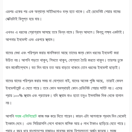
এরপর একের পর এক অন্যান্য সাইটগুলোও বন্ধ হতে থাকে। এই রেভেনিউ শেয়ার নামের
সেক্টরটাই বিলুপ্ত হয়ে যায়।
এখনও এ ধরনের প্রোগ্রাম আসছে তবে ভিন্ন নামে। ভিন্ন আদলে। কিন্তু লক্ষ্য একটাই।
আপনার ইনভেস্ট এবং এরপরে স্ক্যাম।
যাদের মেধা এবং পরিশ্রম করার মানসিকতা আছে তাদের জন্য কোন ধরনের ইনভেস্ট করা
উচিত নয়। আপনি পড়তে থাকুন, শিখতে থাকুন, যোগ্যতা তৈরি করতে থাকুন। তারপর ঢুকে
যান মার্কেটপ্লেসে। যত দিন যাবে তত আয় বাড়তে থাকবে তোন ধরনের ইনভেস্ট ছাড়াই।
যাদের যাদের পরিশ্রম করার সময় বা যোগ্যতা নাই, যাদের অনেক পুজি আছে, তারাই কেবল
ইনভেস্টমেন্ট এ যেতে পারে। তবে কোন অবস্থায়ই কোন রেভিনিউ শেয়ার সাইট নয়। এদের
প্রায় ১০০% স্ক্যাম এবং প্রতারক। যদি স্ক্যাম নাও হতো তবুও ইসলামিক দিক থেকে হালাল
নয়।
আপনি
সহজ এফিলিয়েটে
কাজ শুরু করে দিতে পারেন। কারন এটা আপনাকে প্রথম দিন থেকেই
ইনকাম দেবে। এবং সিরিয়াসলি লেগে থাকলে মাসিক আয় ৫ লাখ টাকাও ছাড়িয়ে যেতে পারে।
প্রায় ৫ বছর ধরে বাংলাদেশের হাজারও মানুষের কাছে বিশ্বস্ততা অর্জন করেছে। সহজ