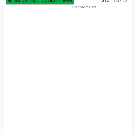
272
Total views
REVENUE SHARE AND INVEST PLAN
No comments