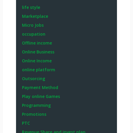
life style
Marketplace
Micro Jobs
occupation
Offline income
Online Business
Online Income
online platform
Outsorcing
Payment Method
Play online Games
Programming
Promotions
PTC
Revenue Share and invest plan