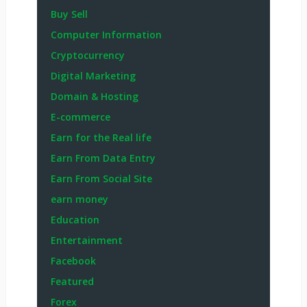
Buy Sell
Computer Information
Cryptocurrency
Digital Marketing
Domain & Hosting
E-commerce
Earn for the Real life
Earn From Data Entry
Earn From Social Site
earn money
Education
Entertainment
Facebook
Featured
Forex