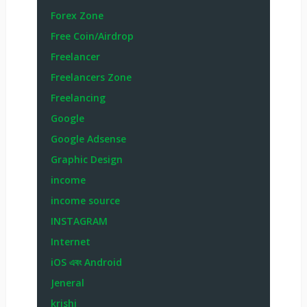
Forex Zone
Free Coin/Airdrop
Freelancer
Freelancers Zone
Freelancing
Google
Google Adsense
Graphic Design
income
income source
INSTAGRAM
Internet
iOS এবং Android
Jeneral
krishi