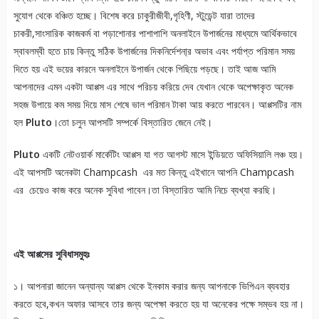
সুযোগ থেকে বঞ্চিত হচ্ছে। বিশেষ করে চাকুরীজীবী,গৃহিণী, স্টুডেন্ট যারা তাদের
চাকরী,সাংসারিক কাজকর্ম বা পড়াশোনার পাশাপাশি অনলাইনে উপার্জনের মাধ্যমে আর্থিকভাবে
স্বাবলম্বী হতে চায় কিন্তু সঠিক উপার্জনের দিকনির্দেশনা্র অভাব এবং পর্যাপ্ত পরিমান সময়
দিতে হয় এই ভয়ের কারনে অনলাইনে উপার্জন থেকে পিছিয়ে পড়ছে। তাই আজ আমি
আপনাদের এমন একটা আপ্পস এর সাথে পরিচয় করিয়ে দেব যেখান থেকে অপেক্ষাকৃত অনেক
সহজ উপায়ে কম সময় দিয়ে মাস শেষে ভাল পরিমান টাকা আয় করতে পারবেন। আপ্পসটির নাম
হল
Pluto
।তো চলুন আপসটি সম্পর্কে বিস্তারিত জেনে নেই।
Pluto
একটি নেটওয়ার্ক মার্কেটিং আপ্পস যা গত আগস্ট মাসে ইন্ডিয়তে অফিসিয়ালি লঞ্চ হয়।
এই আপসটি অনেকটা Champcash এর মত কিন্তু এইখানে আপনি Champcash
এর চেয়েও কাজ করে অনেক সুবিধা পাবেন।তা বিস্তারিত আমি নিচে ব্যখ্যা করছি।
এই আপ্পসের সুবিধাসমুহঃ
১। আপনারা জানেন অন্যান্য আপ্পস থেকে ইনকাম করার জন্য আপনাকে ভিপিএন ব্যবহার
করতে হবে,কখন অফার আসবে তার জন্য অপেক্ষা করতে হয় যা অনেকের পক্ষে সম্ভব হয় না।