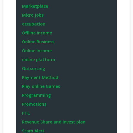
Marketplace
Micro Jobs
occupation
Offline income
Online Business
Online Income
online platform
Outsorcing
Payment Method
Play online Games
Programming
Promotions
PTC
Revenue Share and invest plan
Scam Alert