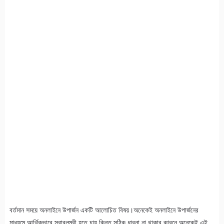
বর্তমান সময়ে অনলাইনে উপার্জন একটি আলোচিত বিষয়।অনেকেই অনলাইনে উপার্জনের
মাধ্যমে আর্থিকভাবে স্বাবলম্বী হতে চায় কিন্তু সঠিক ধারনা না থাকার কারনে অনেকেই এই