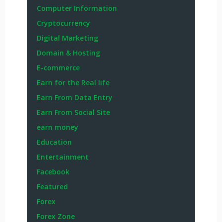
Computer Information
Cryptocurrency
Digital Marketing
Domain & Hosting
E-commerce
Earn for the Real life
Earn From Data Entry
Earn From Social Site
earn money
Education
Entertainment
Facebook
Featured
Forex
Forex Zone