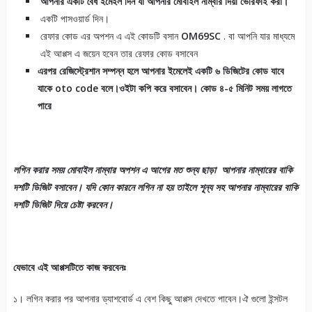
আপনার একটি বৈধ ইমেইল দিন যা আপনার মোবাইল নাম্বার দিয়া ভেরিফাই করা।
একটি পাসওয়ার্ড দিন।
রেফার কোড এর অপশন এ এই কোডটি বসান
OM69SC
. বা আপনি যার মাধ্যমে
এই আপ্পস এ জয়েন হবেন তার রেফার কোড বসাবেন
এরপর রেজিস্ট্রেশান সম্পন্ন হলে আপনার ইমেলেই একটি ৬ ডিজিটের কোড যাবে
যাকে oto code বলে।ওইটা কপি করে বসাবেন। কোড ৪-৫ মিনিট সময় লাগতে
পারে
লগিন করার সময় মোবাইল নাম্বার অপশন এ আগের মত শুন্য ছাড়া আপনার নাম্বারের বাকি
দশটি ডিজিট বসাবেন। যদি কোন কারনে লগিন না হয় তাইলে শূন্য সহ আপনার নাম্বারের বাকি
দশটি ডিজিট দিয়ে চেষ্টা করবেন।
যেভাবে এই আপ্পসটিতে কাজ করবেনঃ
১। লগিন করার পর আপনার ড্যাশবোর্ড এ বেশ কিছু আপ্পস দেখতে পাবেন।ঐ গুলো ইন্সটল