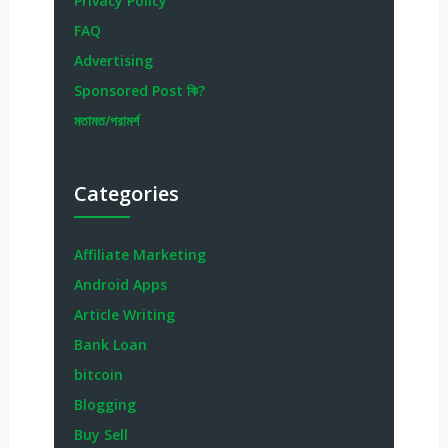
Privacy Policy
FAQ
Advertising
Sponsored Post কি?
মতামত/পরামর্শ
Categories
Affiliate Marketing
Android Apps
Article Writing
Bank Loan
bitcoin
Blogging
Buy Sell