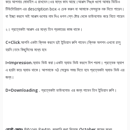
করে আপনার মোবাইল এ রাখবেন।ওর মদ্ধে কায আছে।আপ্পস লিঙ্ক গুলো আমার ভিডিও
টিউটোরিয়াল এর description box এ চেক করুন বা আমাকে ফেসবুকে নক দিতে পারেন।
বা ইচ্ছা করলে অই আপ্পস গুলোর নাম দিএ গুগল প্লে ষ্টোর থেকে ডাউনলোড করে নিতে পারেন
২। প্রত্যেকটা আপ্পস এর মধ্যে তিন প্রকারের কাজ থাকে।
C=Click
.আপনি একটা ক্লিক করলে দুই ইন্ডিয়ান রুপি পাবেন।ক্লিক অপশন এখনো চালু
হয়নি।তবে কিছুদিনের মধ্যে হবে
I=Impression.
অ্যাড ভিউ করা।একটা অ্যাড ভিউ করলে বিশ পয়সা। প্রত্যেক অ্যাপ
এ ছয়টা করে অ্যাড থাকে। আপনাকে ৭0 সেকেন্ড সময় দিতে হবে প্রত্যেকটা অ্যাড ভিউ এর
জন্য।
D=Downloading .
প্রত্যেকটা ডাউনলোড এর জন্য পাবেন তিন ইন্ডিয়ান রুপি।
পেমেন্ট মেথডঃ
Bitcoin,Paytm. কম্পানি কথা দিয়েছে
October
মাসের মধ্যে