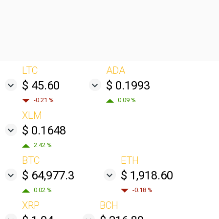
LTC
ADA
$ 45.60
$ 0.1993
-0.21 %
0.09 %
XLM
$ 0.1648
2.42 %
BTC
ETH
$ 64,977.3
$ 1,918.60
0.02 %
-0.18 %
XRP
BCH